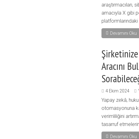
araştırmacıları, s
amacıyla X gibi 
platformlarındaki d
Devamını Oku
Şirketiniz
Aracını Bu
Sorabilece
4 Ekim 2024
Yapay zekâ, huku
otomasyonuna kad
verimliliğini artı
tasarruf etmeleri
Devamını Oku