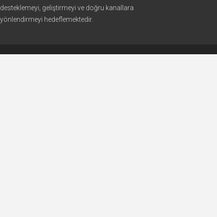
desteklemeyi, geliştirmeyi ve doğru kanallara
yönlendirmeyi hedeflemektedir.