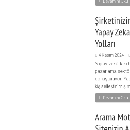
Devamını Oku
Şirketinizi
Yapay Zek
Yolları
4 Kasım 2024
Yapay zekâdaki hız
pazarlama sektör
dönüştürüyor. Ya
kişiselleştirilmiş
Devamını Oku
Arama Mot
Sitenizin A