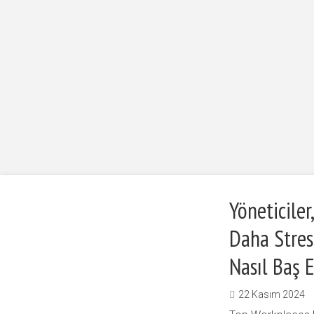
27 Aralık 2024
İş Dünyası Hem Çe
3 Ocak 2025
İşletme Sahipleri Haftada
de Ekonomi için Dü
Ortalama 7 Saat Uyku
Karbonun Önemine 
Kaybediyor. Peki Neden?
Çekiyor
Yöneticile
Daha Stresl
Nasıl Baş E
22 Kasım 2024