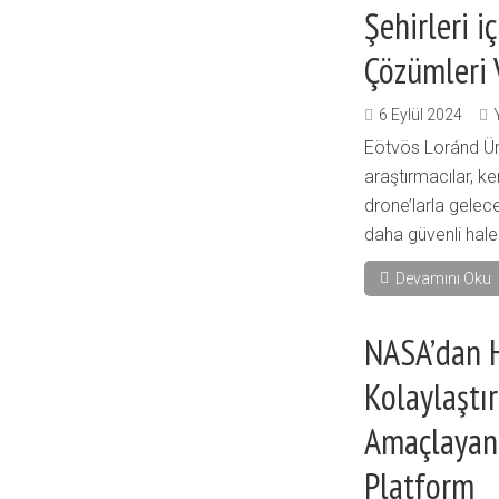
Şehirleri i
Çözümleri 
6 Eylül 2024
Eötvös Loránd Üni
araştırmacılar, k
drone’larla geleceğ
daha güvenli hale 
Devamını Oku
NASA’dan H
Kolaylaştır
Amaçlayan 
Platform