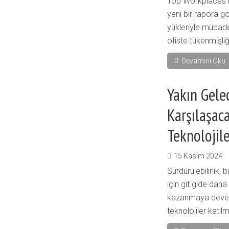
Top Workplaces R
yeni bir rapora gö
yükleriyle mücadel
ofiste tükenmişliği
Devamını Oku
Yakın Gele
Karşılaşaca
Teknolojile
15 Kasım 2024
Sürdürülebilirlik
için git gide dah
kazanmaya devem
teknolojiler katı