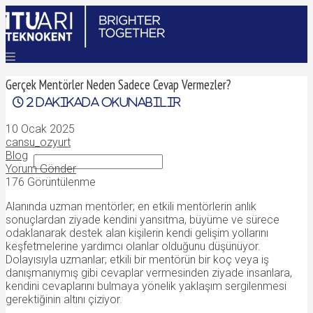
ANASAYFA
Gerçek Mentörler Neden Sadece Cevap Vermezler?
ÜRÜNLER
2
dakikada okunabilir
BAŞARILAR
DÜNYADAN
10 Ocak 2025
İLETIŞIM
cansu_ozyurt
Blog
Yorum Gönder
176 Görüntülenme
Alanında uzman mentörler; en etkili mentörlerin anlık
sonuçlardan ziyade kendini yansıtma, büyüme ve sürece
odaklanarak destek alan kişilerin kendi gelişim yollarını
keşfetmelerine yardımcı olanlar olduğunu düşünüyor.
Dolayısıyla uzmanlar; etkili bir mentörün bir koç veya iş
danışmanıymış gibi cevaplar vermesinden ziyade insanlara,
kendini cevaplarını bulmaya yönelik yaklaşım sergilenmesi
gerektiğinin altını çiziyor.