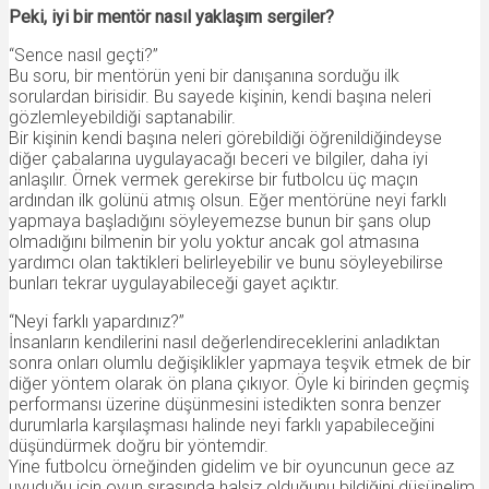
Peki, iyi bir mentör nasıl yaklaşım sergiler?
“Sence nasıl geçti?”
Bu soru, bir mentörün yeni bir danışanına sorduğu ilk
sorulardan birisidir. Bu sayede kişinin, kendi başına neleri
gözlemleyebildiği saptanabilir.
Bir kişinin kendi başına neleri görebildiği öğrenildiğindeyse
diğer çabalarına uygulayacağı beceri ve bilgiler, daha iyi
anlaşılır. Örnek vermek gerekirse bir futbolcu üç maçın
ardından ilk golünü atmış olsun. Eğer mentörüne neyi farklı
yapmaya başladığını söyleyemezse bunun bir şans olup
olmadığını bilmenin bir yolu yoktur ancak gol atmasına
yardımcı olan taktikleri belirleyebilir ve bunu söyleyebilirse
bunları tekrar uygulayabileceği gayet açıktır.
“Neyi farklı yapardınız?”
İnsanların kendilerini nasıl değerlendireceklerini anladıktan
sonra onları olumlu değişiklikler yapmaya teşvik etmek de bir
diğer yöntem olarak ön plana çıkıyor. Öyle ki birinden geçmiş
performansı üzerine düşünmesini istedikten sonra benzer
durumlarla karşılaşması halinde neyi farklı yapabileceğini
düşündürmek doğru bir yöntemdir.
Yine futbolcu örneğinden gidelim ve bir oyuncunun gece az
uyuduğu için oyun sırasında halsiz olduğunu bildiğini düşünelim.