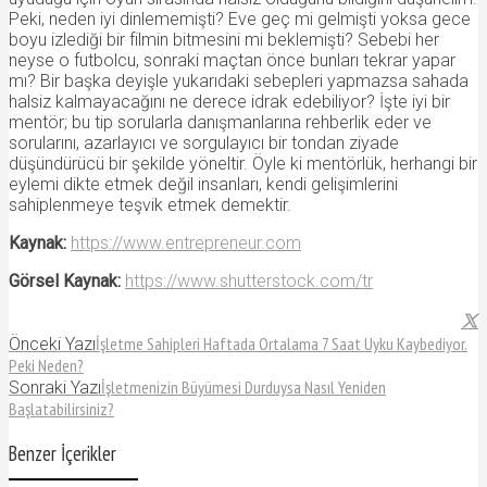
Peki, neden iyi dinlememişti? Eve geç mi gelmişti yoksa gece
boyu izlediği bir filmin bitmesini mi beklemişti? Sebebi her
neyse o futbolcu, sonraki maçtan önce bunları tekrar yapar
mı? Bir başka deyişle yukarıdaki sebepleri yapmazsa sahada
halsiz kalmayacağını ne derece idrak edebiliyor? İşte iyi bir
mentör; bu tip sorularla danışmanlarına rehberlik eder ve
sorularını, azarlayıcı ve sorgulayıcı bir tondan ziyade
düşündürücü bir şekilde yöneltir. Öyle ki mentörlük, herhangi bir
eylemi dikte etmek değil insanları, kendi gelişimlerini
sahiplenmeye teşvik etmek demektir.
Kaynak:
https://www.entrepreneur.com
Görsel Kaynak:
https://www.shutterstock.com/tr
İşletme Sahipleri Haftada Ortalama 7 Saat Uyku Kaybediyor.
Önceki Yazı
Peki Neden?
İşletmenizin Büyümesi Durduysa Nasıl Yeniden
Sonraki Yazı
Başlatabilirsiniz?
Benzer İçerikler