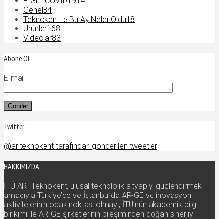
FIGHTCOVID19
14
Genel
34
Teknokent'te Bu Ay Neler Oldu
18
Ürünler
168
Videolar
83
Abone Ol
E-mail
Twitter
@ariteknokent tarafından gönderilen tweetler
HAKKIMIZDA
İTÜ ARI Teknokent, ulusal teknolojik altyapıyı güçlendirmek
amacıyla Türkiye’de ve İstanbul’da AR-GE ve inovasyon
aktivitelerinin odak noktası olmayı; İTÜ’nün akademik bilgi
birikimi ile AR-GE şirketlerinin bileşiminden doğan sinerjiyi