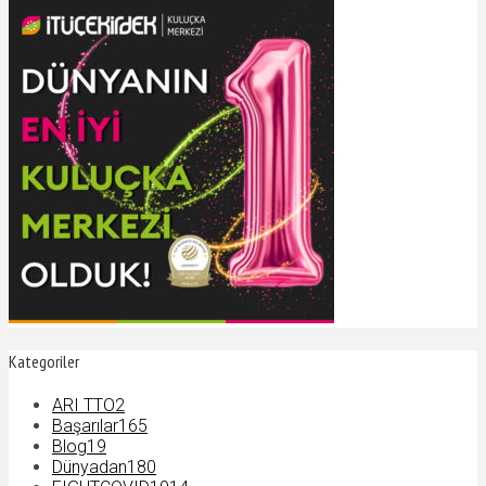
Kategoriler
ARI TTO
2
Başarılar
165
Blog
19
Dünyadan
180