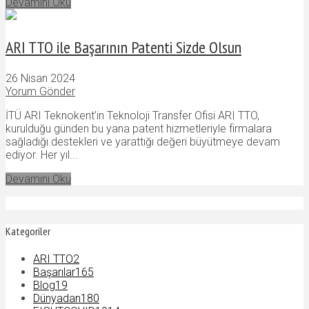
Devamını Oku
ARI TTO ile Başarının Patenti Sizde Olsun
26 Nisan 2024
Yorum Gönder
İTÜ ARI Teknokent’in Teknoloji Transfer Ofisi ARI TTO,
kurulduğu günden bu yana patent hizmetleriyle firmalara
sağladığı destekleri ve yarattığı değeri büyütmeye devam
ediyor. Her yıl...
Devamını Oku
Kategoriler
ARI TTO
2
Başarılar
165
Blog
19
Dünyadan
180