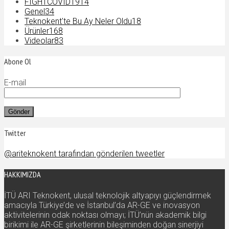
FIGHTCOVID19
14
Genel
34
Teknokent'te Bu Ay Neler Oldu
18
Ürünler
168
Videolar
83
Abone Ol
E-mail
Twitter
@ariteknokent tarafından gönderilen tweetler
HAKKIMIZDA
İTÜ ARI Teknokent, ulusal teknolojik altyapıyı güçlendirmek
amacıyla Türkiye’de ve İstanbul’da AR-GE ve inovasyon
aktivitelerinin odak noktası olmayı; İTÜ’nün akademik bilgi
birikimi ile AR-GE şirketlerinin bileşiminden doğan sinerjiyi