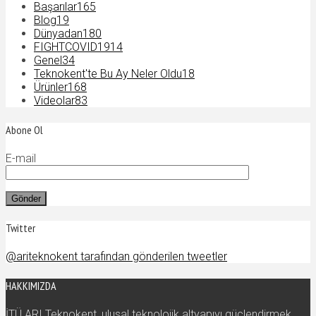
Başarılar
165
Blog
19
Dünyadan
180
FIGHTCOVID19
14
Genel
34
Teknokent'te Bu Ay Neler Oldu
18
Ürünler
168
Videolar
83
Abone Ol
E-mail
Twitter
@ariteknokent tarafından gönderilen tweetler
HAKKIMIZDA
İTÜ ARI Teknokent, ulusal teknolojik altyapıyı güçlendirmek