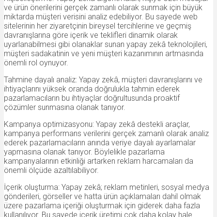
ve ürün önerilerini gerçek zamanlı olarak sunmak için büyük
miktarda müşteri verisini analiz edebiliyor. Bu sayede web
sitelerinin her ziyaretçinin bireysel tercihlerine ve geçmiş
davranışlarına göre içerik ve teklifleri dinamik olarak
uyarlanabilmesi gibi olanaklar sunan yapay zekâ teknolojileri,
müşteri sadakatinin ve yeni müşteri kazanımının artmasında
önemli rol oynuyor.
Tahmine dayalı analiz: Yapay zekâ, müşteri davranışlarını ve
ihtiyaçlarını yüksek oranda doğrulukla tahmin ederek
pazarlamacıların bu ihtiyaçlar doğrultusunda proaktif
çözümler sunmasına olanak tanıyor.
Kampanya optimizasyonu: Yapay zekâ destekli araçlar,
kampanya performans verilerini gerçek zamanlı olarak analiz
ederek pazarlamacıların anında veriye dayalı ayarlamalar
yapmasına olanak tanıyor. Böylelikle pazarlama
kampanyalarının etkinliği artarken reklam harcamaları da
önemli ölçüde azaltılabiliyor.
İçerik oluşturma: Yapay zekâ; reklam metinleri, sosyal medya
gönderileri, görseller ve hatta ürün açıklamaları dahil olmak
üzere pazarlama içeriği oluşturmak için giderek daha fazla
kullanılıyor. Bu sayede içerik üretimi çok daha kolay hale