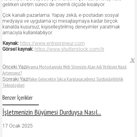
gelirken üretim süreci de önemli ölçüde kısalıyor.
Çok kanallı pazarlama: Yapay zekâ, e-postadan sosyal
medyaya ve uygulama içi mesajlaşmaya kadar birçok
kanalda kusursuz, kişiselleştirilmiş deneyimler yaratmak
amacıyla kullanılabiliyor.
Kaynak:
https://www.entrepreneur.com
Görsel kaynak:
https://www.shutterstock.com/tr
Arama Motorlarında Web Sitenizin Alan Adı Yetkisini Nasıl
Önceki Yazı
Artırırsınız?
Yakın Gelecekte Sıkça Karşılaşacağımız Sürdürülebilirlik
Sonraki Yazı
Teknolojileri
Benzer İçerikler
İşletmenizin Büyümesi Durduysa Nasıl...
17 Ocak 2025