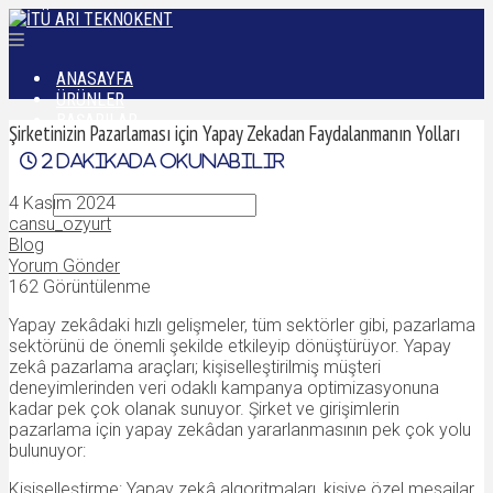
ANASAYFA
ÜRÜNLER
BAŞARILAR
Şirketinizin Pazarlaması için Yapay Zekadan Faydalanmanın Yolları
DÜNYADAN
2
dakikada okunabilir
İLETIŞIM
4 Kasım 2024
cansu_ozyurt
Blog
Yorum Gönder
162 Görüntülenme
Yapay zekâdaki hızlı gelişmeler, tüm sektörler gibi, pazarlama
sektörünü de önemli şekilde etkileyip dönüştürüyor. Yapay
zekâ pazarlama araçları; kişiselleştirilmiş müşteri
deneyimlerinden veri odaklı kampanya optimizasyonuna
kadar pek çok olanak sunuyor. Şirket ve girişimlerin
pazarlama için yapay zekâdan yararlanmasının pek çok yolu
bulunuyor:
Kişiselleştirme: Yapay zekâ algoritmaları, kişiye özel mesajlar