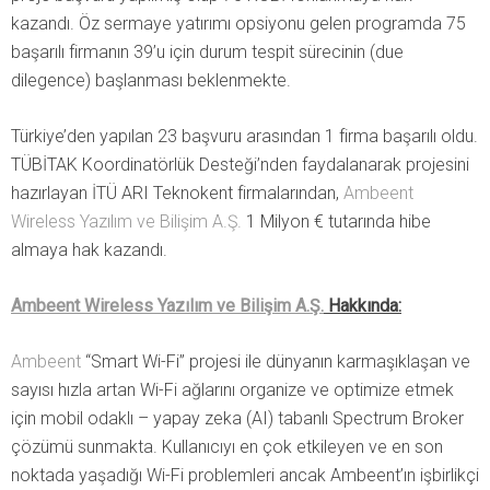
kazandı. Öz sermaye yatırımı opsiyonu gelen programda 75
başarılı firmanın 39’u için durum tespit sürecinin (due
dilegence) başlanması beklenmekte.
Türkiye’den yapılan 23 başvuru arasından 1 firma başarılı oldu.
TÜBİTAK Koordinatörlük Desteği’nden faydalanarak projesini
hazırlayan İTÜ ARI Teknokent firmalarından,
Ambeent
Wireless Yazılım ve Bilişim A.Ş.
1 Milyon € tutarında hibe
almaya hak kazandı.
Ambeent Wireless Yazılım ve Bilişim A.Ş.
Hakkında:
Ambeent
“Smart Wi-Fi” projesi ile dünyanın karmaşıklaşan ve
sayısı hızla artan Wi-Fi ağlarını organize ve optimize etmek
için mobil odaklı – yapay zeka (AI) tabanlı Spectrum Broker
çözümü sunmakta. Kullanıcıyı en çok etkileyen ve en son
noktada yaşadığı Wi-Fi problemleri ancak Ambeent’ın işbirlikçi