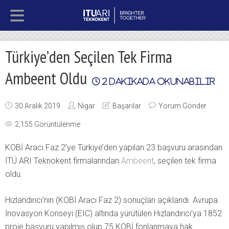
Türkiye’den Seçilen Tek Firma
Ambeent Oldu
2
dakikada okunabilir
30 Aralık 2019
Nigar
Başarılar
Yorum Gönder
2,155 Görüntülenme
KOBİ Aracı Faz 2’ye Türkiye’den yapılan 23 başvuru arasından
İTÜ ARI Teknokent firmalarından
Ambeent
, seçilen tek firma
oldu.
Hızlandırıcı’nın (KOBİ Aracı Faz 2) sonuçları açıklandı. Avrupa
İnovasyon Konseyi (EIC) altında yürütülen Hızlandırıcı’ya 1852
proje başvuru yapılmış olup 75 KOBİ fonlanmaya hak