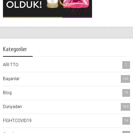
Kategoriler
ARI TTO
2
Başarılar
165
Blog
19
Dünyadan
180
FIGHTCOVID19
14