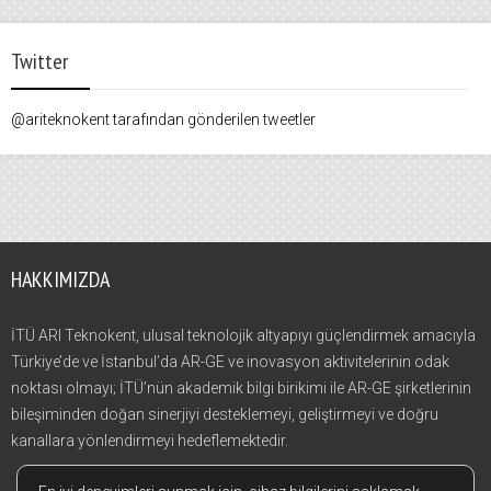
Twitter
@ariteknokent tarafından gönderilen tweetler
HAKKIMIZDA
İTÜ ARI Teknokent, ulusal teknolojik altyapıyı güçlendirmek amacıyla
Türkiye’de ve İstanbul’da AR-GE ve inovasyon aktivitelerinin odak
noktası olmayı; İTÜ’nün akademik bilgi birikimi ile AR-GE şirketlerinin
bileşiminden doğan sinerjiyi desteklemeyi, geliştirmeyi ve doğru
kanallara yönlendirmeyi hedeflemektedir.