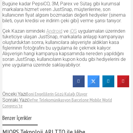
Bugüne kadar PepsiCO, 3M, Parex ve Sütaş gibi kurumsal
markalara hizmet veren JustSnap, müşterilerine, son
kullanıcının fiyat algısını bozmadan değerli hediyeler (sinema
bileti, oyun kredisi ve indirim çeki gibi) verme şansı tanıyor.
Çek Kazan ismindeki
Android
ve
iOS
uygulamaları üzerinden
tüketiciye ulaşan JustSnap, markalarla anlaşıp kampanyayı
oluşturduktan sonra, kullanıcılara alışverişte aldıkları kasa
fişlerininin fotoğrafını bu uygulama ile çekmek kalıyor.
Alışverişin hangi kampanya kapsamında nereden yapıldığını
soran JustSnap, kullanıcıların kupon kodu gibi hediyelerini de
yine uygulama üzerinde saklayabiliyor.
Boni Engellilerin Gözü Kulağı Oluyor
Önceki Yazı
Defne Telekomünikasyon Barcelone Mobile World
Sonraki Yazı
Congress’te
Benzer İçerikler
MIOPS Teknoloji, ARI TTO ile Hibe...