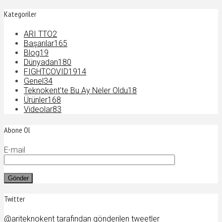
Kategoriler
ARI TTO
2
Başarılar
165
Blog
19
Dünyadan
180
FIGHTCOVID19
14
Genel
34
Teknokent'te Bu Ay Neler Oldu
18
Ürünler
168
Videolar
83
Abone Ol
E-mail
Twitter
@ariteknokent tarafından gönderilen tweetler