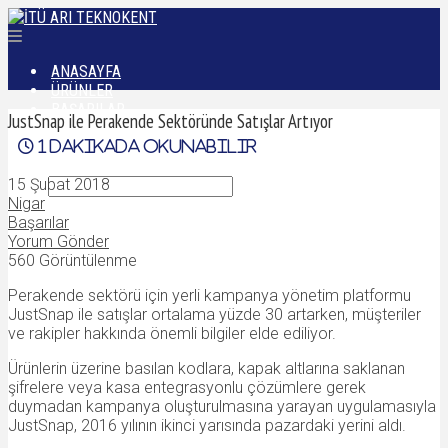
ANASAYFA
ÜRÜNLER
BAŞARILAR
JustSnap ile Perakende Sektöründe Satışlar Artıyor
DÜNYADAN
1
dakikada okunabilir
İLETIŞIM
15 Şubat 2018
Nigar
Başarılar
Yorum Gönder
560 Görüntülenme
Perakende sektörü için yerli kampanya yönetim platformu
JustSnap ile satışlar ortalama yüzde 30 artarken, müşteriler
ve rakipler hakkında önemli bilgiler elde ediliyor.
Ürünlerin üzerine basılan kodlara, kapak altlarına saklanan
şifrelere veya kasa entegrasyonlu çözümlere gerek
duymadan kampanya oluşturulmasına yarayan uygulamasıyla
JustSnap, 2016 yılının ikinci yarısında pazardaki yerini aldı.