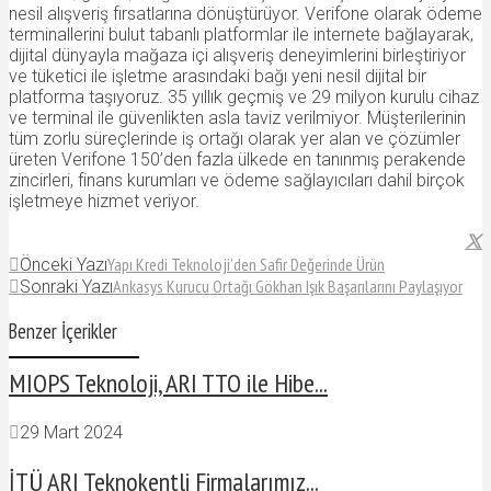
nesil alışveriş fırsatlarına dönüştürüyor. Verifone olarak ödeme
terminallerini bulut tabanlı platformlar ile internete bağlayarak,
dijital dünyayla mağaza içi alışveriş deneyimlerini birleştiriyor
ve tüketici ile işletme arasındaki bağı yeni nesil dijital bir
platforma taşıyoruz. 35 yıllık geçmiş ve 29 milyon kurulu cihaz
ve terminal ile güvenlikten asla taviz verilmiyor. Müşterilerinin
tüm zorlu süreçlerinde iş ortağı olarak yer alan ve çözümler
üreten Verifone 150’den fazla ülkede en tanınmış perakende
zincirleri, finans kurumları ve ödeme sağlayıcıları dahil birçok
işletmeye hizmet veriyor.
Yapı Kredi Teknoloji’den Safir Değerinde Ürün
Önceki Yazı
Ankasys Kurucu Ortağı Gökhan Işık Başarılarını Paylaşıyor
Sonraki Yazı
Benzer İçerikler
MIOPS Teknoloji, ARI TTO ile Hibe...
29 Mart 2024
İTÜ ARI Teknokentli Firmalarımız...