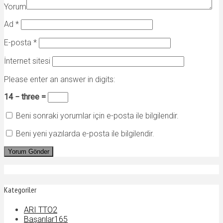
Yorum
Ad
*
E-posta
*
İnternet sitesi
Please enter an answer in digits:
14 − three =
Beni sonraki yorumlar için e-posta ile bilgilendir.
Beni yeni yazılarda e-posta ile bilgilendir.
Kategoriler
ARI TTO
2
Başarılar
165