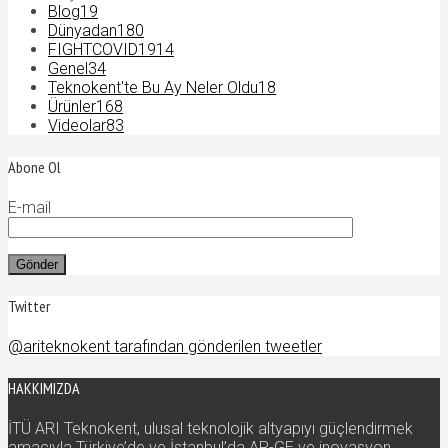
Blog
19
Dünyadan
180
FIGHTCOVID19
14
Genel
34
Teknokent'te Bu Ay Neler Oldu
18
Ürünler
168
Videolar
83
Abone Ol
E-mail
Twitter
@ariteknokent tarafından gönderilen tweetler
HAKKIMIZDA
İTÜ ARI Teknokent, ulusal teknolojik altyapıyı güçlendirmek
amacıyla Türkiye’de ve İstanbul’da AR-GE ve inovasyon