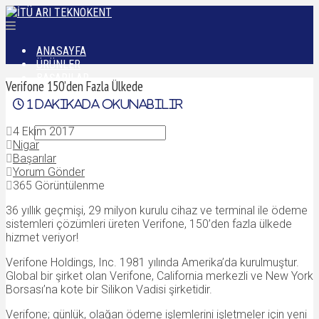
ANASAYFA
ÜRÜNLER
BAŞARILAR
Verifone 150’den Fazla Ülkede
DÜNYADAN
1
dakikada okunabilir
İLETIŞIM
4 Ekim 2017
Nigar
Başarılar
Yorum Gönder
365 Görüntülenme
36 yıllık geçmişi, 29 milyon kurulu cihaz ve terminal ile ödeme
sistemleri çözümleri üreten Verifone, 150’den fazla ülkede
hizmet veriyor!
Verifone Holdings, Inc. 1981 yılında Amerika’da kurulmuştur.
Global bir şirket olan Verifone, California merkezli ve New York
Borsası’na kote bir Silikon Vadisi şirketidir.
Verifone; günlük, olağan ödeme işlemlerini işletmeler için yeni