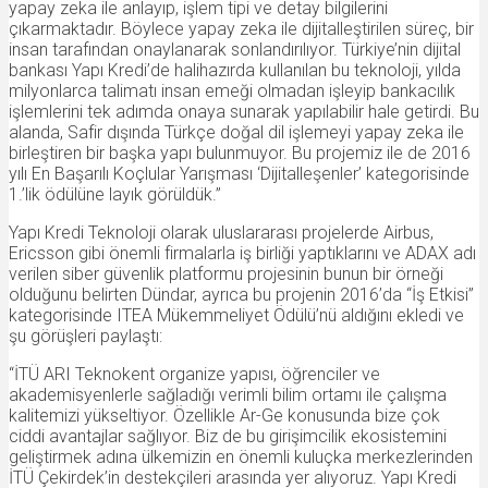
yapay zeka ile anlayıp, işlem tipi ve detay bilgilerini
çıkarmaktadır. Böylece yapay zeka ile dijitalleştirilen süreç, bir
insan tarafından onaylanarak sonlandırılıyor. Türkiye’nin dijital
bankası Yapı Kredi’de halihazırda kullanılan bu teknoloji, yılda
milyonlarca talimatı insan emeği olmadan işleyip bankacılık
işlemlerini tek adımda onaya sunarak yapılabilir hale getirdi. Bu
alanda, Safir dışında Türkçe doğal dil işlemeyi yapay zeka ile
birleştiren bir başka yapı bulunmuyor. Bu projemiz ile de 2016
yılı En Başarılı Koçlular Yarışması ‘Dijitalleşenler’ kategorisinde
1.’lik ödülüne layık görüldük.”
Yapı Kredi Teknoloji olarak uluslararası projelerde Airbus,
Ericsson gibi önemli firmalarla iş birliği yaptıklarını ve ADAX adı
verilen siber güvenlik platformu projesinin bunun bir örneği
olduğunu belirten Dündar, ayrıca bu projenin 2016’da “İş Etkisi”
kategorisinde ITEA Mükemmeliyet Ödülü’nü aldığını ekledi ve
şu görüşleri paylaştı:
“İTÜ ARI Teknokent organize yapısı, öğrenciler ve
akademisyenlerle sağladığı verimli bilim ortamı ile çalışma
kalitemizi yükseltiyor. Özellikle Ar-Ge konusunda bize çok
ciddi avantajlar sağlıyor. Biz de bu girişimcilik ekosistemini
geliştirmek adına ülkemizin en önemli kuluçka merkezlerinden
İTÜ Çekirdek’in destekçileri arasında yer alıyoruz. Yapı Kredi