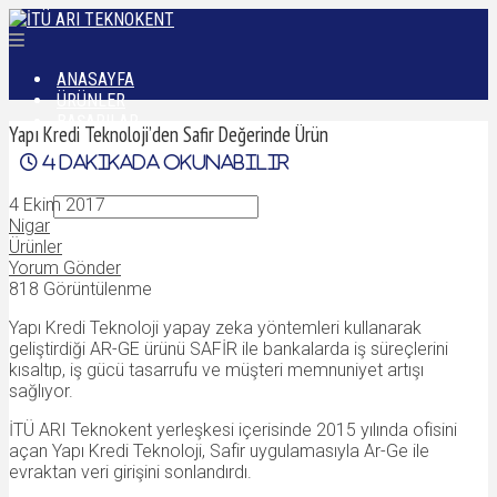
ANASAYFA
ÜRÜNLER
BAŞARILAR
Yapı Kredi Teknoloji’den Safir Değerinde Ürün
DÜNYADAN
4
dakikada okunabilir
İLETIŞIM
4 Ekim 2017
Nigar
Ürünler
Yorum Gönder
818 Görüntülenme
Yapı Kredi Teknoloji yapay zeka yöntemleri kullanarak
geliştirdiği AR-GE ürünü SAFİR ile bankalarda iş süreçlerini
kısaltıp, iş gücü tasarrufu ve müşteri memnuniyet artışı
sağlıyor.
İTÜ ARI Teknokent yerleşkesi içerisinde 2015 yılında ofisini
açan Yapı Kredi Teknoloji, Safir uygulamasıyla Ar-Ge ile
evraktan veri girişini sonlandırdı.