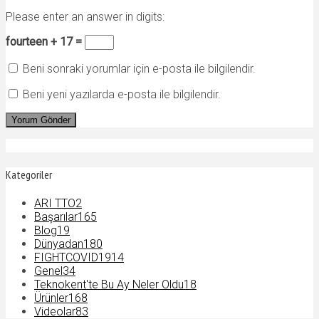
Please enter an answer in digits:
fourteen + 17 =
Beni sonraki yorumlar için e-posta ile bilgilendir.
Beni yeni yazılarda e-posta ile bilgilendir.
Kategoriler
ARI TTO
2
Başarılar
165
Blog
19
Dünyadan
180
FIGHTCOVID19
14
Genel
34
Teknokent'te Bu Ay Neler Oldu
18
Ürünler
168
Videolar
83