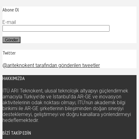
Abone Ol
E-mail
Twitter
@ariteknokent tarafından gönderilen tweetler
HAKKIMIZDA
İTÜ ARI Teknokent, ulusal teknolojik altyapıyı güçlendirmek
amacıyla Türkiye’de ve İstanbul’da AR-GE ve inovasyon
aktivitelerinin odak noktası olmayı; İTÜ’nün akademik bilgi
birikimi ile AR-GE şirketlerinin bileşiminden doğan sinerjiyi
desteklemeyi, geliştirmeyi ve doğru kanallara yönlendirmeyi
hedeflemektedir.
BIZI TAKIP EDIN