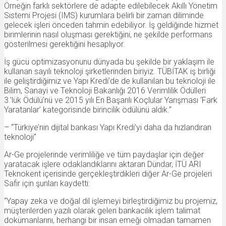
Örneğin farklı sektörlere de adapte edilebilecek Akıllı Yönetim
Sistemi Projesi (IMS) kurumlara belirli bir zaman diliminde
gelecek işleri önceden tahmin edebiliyor. İş geldiğinde hizmet
birimlerinin nasıl oluşması gerektiğini, ne şekilde performans
gösterilmesi gerektiğini hesaplıyor.
İş gücü optimizasyonunu dünyada bu şekilde bir yaklaşım ile
kullanan sayılı teknoloji şirketlerinden biriyiz. TÜBİTAK iş birliği
ile geliştirdiğimiz ve Yapı Kredi’de de kullanılan bu teknoloji ile
Bilim, Sanayi ve Teknoloji Bakanlığı 2016 Verimlilik Ödülleri
3.’lük Ödülü’nü ve 2015 yılı En Başarılı Koçlular Yarışması ‘Fark
Yaratanlar’ kategorisinde birincilik ödülünü aldık.”
– “Türkiye’nin dijital bankası Yapı Kredi’yi daha da hızlandıran
teknoloji”
Ar-Ge projelerinde verimliliğe ve tüm paydaşlar için değer
yaratacak işlere odaklandıklarını aktaran Dündar, İTÜ ARI
Teknokent içerisinde gerçekleştirdikleri diğer Ar-Ge projeleri
Safir için şunları kaydetti:
“Yapay zeka ve doğal dil işlemeyi birleştirdiğimiz bu projemiz,
müşterilerden yazılı olarak gelen bankacılık işlem talimat
dokümanlarını, herhangi bir insan emeği olmadan tamamen