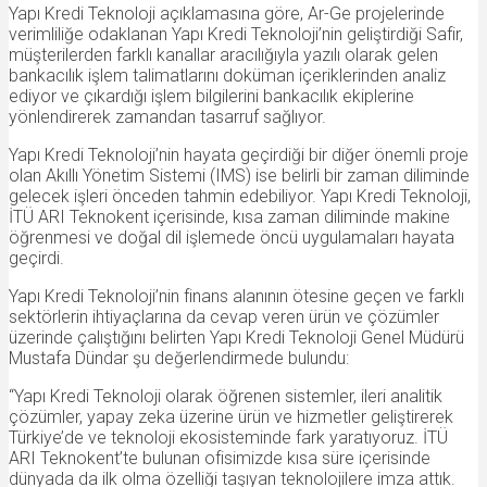
Yapı Kredi Teknoloji açıklamasına göre, Ar-Ge projelerinde
verimliliğe odaklanan Yapı Kredi Teknoloji’nin geliştirdiği Safir,
müşterilerden farklı kanallar aracılığıyla yazılı olarak gelen
bankacılık işlem talimatlarını doküman içeriklerinden analiz
ediyor ve çıkardığı işlem bilgilerini bankacılık ekiplerine
yönlendirerek zamandan tasarruf sağlıyor.
Yapı Kredi Teknoloji’nin hayata geçirdiği bir diğer önemli proje
olan Akıllı Yönetim Sistemi (IMS) ise belirli bir zaman diliminde
gelecek işleri önceden tahmin edebiliyor. Yapı Kredi Teknoloji,
İTÜ ARI Teknokent içerisinde, kısa zaman diliminde makine
öğrenmesi ve doğal dil işlemede öncü uygulamaları hayata
geçirdi.
Yapı Kredi Teknoloji’nin finans alanının ötesine geçen ve farklı
sektörlerin ihtiyaçlarına da cevap veren ürün ve çözümler
üzerinde çalıştığını belirten Yapı Kredi Teknoloji Genel Müdürü
Mustafa Dündar şu değerlendirmede bulundu:
“Yapı Kredi Teknoloji olarak öğrenen sistemler, ileri analitik
çözümler, yapay zeka üzerine ürün ve hizmetler geliştirerek
Türkiye’de ve teknoloji ekosisteminde fark yaratıyoruz. İTÜ
ARI Teknokent’te bulunan ofisimizde kısa süre içerisinde
dünyada da ilk olma özelliği taşıyan teknolojilere imza attık.