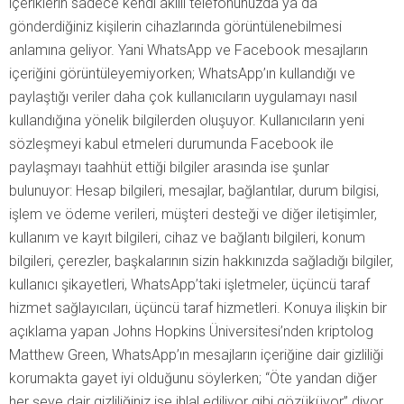
içeriklerin sadece kendi akıllı telefonunuzda ya da
gönderdiğiniz kişilerin cihazlarında görüntülenebilmesi
anlamına geliyor. Yani WhatsApp ve Facebook mesajların
içeriğini görüntüleyemiyorken; WhatsApp’ın kullandığı ve
paylaştığı veriler daha çok kullanıcıların uygulamayı nasıl
kullandığına yönelik bilgilerden oluşuyor. Kullanıcıların yeni
sözleşmeyi kabul etmeleri durumunda Facebook ile
paylaşmayı taahhüt ettiği bilgiler arasında ise şunlar
bulunuyor: Hesap bilgileri, mesajlar, bağlantılar, durum bilgisi,
işlem ve ödeme verileri, müşteri desteği ve diğer iletişimler,
kullanım ve kayıt bilgileri, cihaz ve bağlantı bilgileri, konum
bilgileri, çerezler, başkalarının sizin hakkınızda sağladığı bilgiler,
kullanıcı şikayetleri, WhatsApp’taki işletmeler, üçüncü taraf
hizmet sağlayıcıları, üçüncü taraf hizmetleri. Konuya ilişkin bir
açıklama yapan Johns Hopkins Üniversitesi’nden kriptolog
Matthew Green, WhatsApp’ın mesajların içeriğine dair gizliliği
korumakta gayet iyi olduğunu söylerken; “Öte yandan diğer
her şeye dair gizliliğiniz ise ihlal ediliyor gibi gözüküyor” diyor.