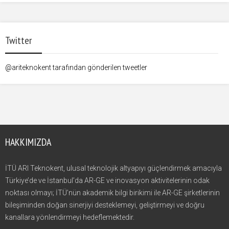
Twitter
@ariteknokent tarafından gönderilen tweetler
HAKKIMIZDA
İTÜ ARI Teknokent, ulusal teknolojik altyapıyı güçlendirmek amacıyla
Türkiye’de ve İstanbul’da AR-GE ve inovasyon aktivitelerinin odak
noktası olmayı; İTÜ’nün akademik bilgi birikimi ile AR-GE şirketlerinin
bileşiminden doğan sinerjiyi desteklemeyi, geliştirmeyi ve doğru
kanallara yönlendirmeyi hedeflemektedir.