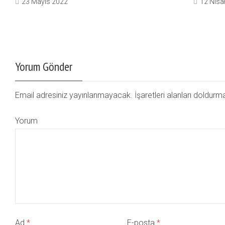
23 Mayıs 2022
12 Nisa
Yorum Gönder
Email adresiniz yayınlanmayacak. İşaretleri alanları doldurm
Yorum
Ad
*
E-posta
*