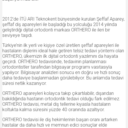
2012’de İTÜ ARI Teknokent bünyesinde kurulan Şeffaf Aparey,
şeffaf diş apareyleri ile başladığı bu yolculuğu 2014 yılında
geliştirdiği dijital ortodonti markası ORTHERO ile ileri bir
seviyeye taşıdı.
Türkiye’nin ilk yerli ve kişiye özel üretilen şeffaf apareyleri ile
hastaların dişlerini ideal hale getiren telsiz tedavi yöntemi olan
ORTHERO, ülkemizin ilk dijital ortodonti yazılımını da hayata
geçirdi. ORTHERO tedavisinde, tedavinin planlanması
ortodontistler tarafından bilgisayar programı vasıtasıyla
yapılıyor. Bilgisayar analizleri sonucu en doğru ve hızlı sonuç
daha tedaviye başlanmadan görülebiliyor. Bu anlamda tedavi
süresi netlik kazanıyor.
ORTHERO apareyleri kolayca takıp çıkartılabilir, dışarıdan
bakıldığında hastanın ortodontik tedavi olduğu fark edilmez.
ORTHERO tedavisi, metal diş tellerine kıyasla hastaların
koltukta kalma süresini yüzde 40 oranında azaltıyor.
ORTHERO tedavisi ile diş hekimlerinin başarı oranı artarken
hastalar da daha hızlı ve memnun edici sonuçlar elde