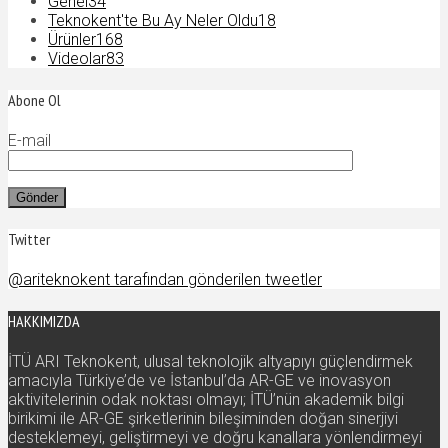
Genel
34
Teknokent'te Bu Ay Neler Oldu
18
Ürünler
168
Videolar
83
Abone Ol
E-mail
Twitter
@ariteknokent tarafından gönderilen tweetler
HAKKIMIZDA
İTÜ ARI Teknokent, ulusal teknolojik altyapıyı güçlendirmek
amacıyla Türkiye’de ve İstanbul’da AR-GE ve inovasyon
aktivitelerinin odak noktası olmayı; İTÜ’nün akademik bilgi
birikimi ile AR-GE şirketlerinin bileşiminden doğan sinerjiyi
desteklemeyi, geliştirmeyi ve doğru kanallara yönlendirmeyi