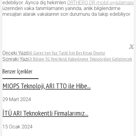
edebiliyor. Ayrıca diş hekimleri
ORTHERO DR mobil uygulaması
üzerinden vaka tanımlamanın yanında, anlık bilgilendirme
mesajları alarak vakalarının son durumunu da takip edebiliyor.
Bill Gates’ten Yaz Tatili İçin Beş Kitap Önerisi
Önceki Yazı
i2i Bilişim 5G Yeni Nesil Haberleşme Teknolojileri Geliştirecek
Sonraki Yazı
Benzer İçerikler
MIOPS Teknoloji, ARI TTO ile Hibe...
29 Mart 2024
İTÜ ARI Teknokentli Firmalarımız...
15 Ocak 2024