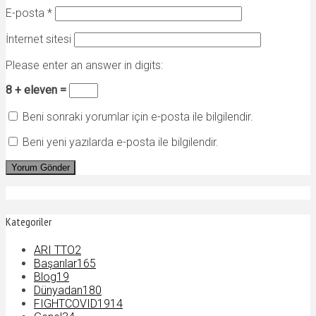
E-posta
*
İnternet sitesi
Please enter an answer in digits:
8 + eleven =
Beni sonraki yorumlar için e-posta ile bilgilendir.
Beni yeni yazılarda e-posta ile bilgilendir.
Kategoriler
ARI TTO
2
Başarılar
165
Blog
19
Dünyadan
180
FIGHTCOVID19
14