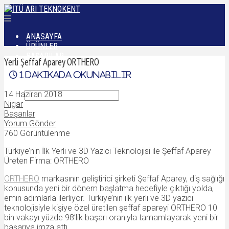
ANASAYFA
ÜRÜNLER
BAŞARILAR
Yerli Şeffaf Aparey ORTHERO
DÜNYADAN
1
dakikada okunabilir
İLETIŞIM
14 Haziran 2018
Nigar
Başarılar
Yorum Gönder
760 Görüntülenme
Türkiye’nin İlk Yerli ve 3D Yazıcı Teknolojisi ile Şeffaf Aparey
Üreten Firma: ORTHERO
ORTHERO
markasının geliştirici şirketi Şeffaf Aparey, diş sağlığı
konusunda yeni bir dönem başlatma hedefiyle çıktığı yolda,
emin adımlarla ilerliyor. Türkiye’nin ilk yerli ve 3D yazıcı
teknolojisiyle kişiye özel üretilen şeffaf apareyi ORTHERO 10
bin vakayı yüzde 98’lik başarı oranıyla tamamlayarak yeni bir
başarıya imza attı.