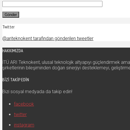
Twitter
@ariteknokent tarafından gönderilen tweetler
HAKKIMIZDA
İTÜ ARI Teknokent, ulusal teknolojik altyapıyı güçlendirmek amac
şirketlerinin bileşiminden doğan sinerjiyi desteklemeyi, gelişti
BIZI TAKIP EDIN
Bizi sosyal medyada da takip edin!
facebook
twitter
instagram