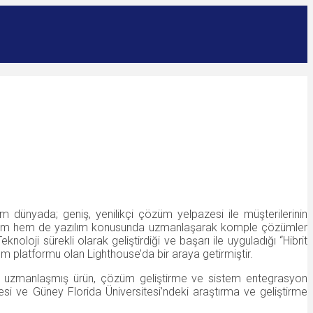
üm dünyada; geniş, yenilikçi çözüm yelpazesi ile müşterilerinin
nanım hem de yazılım konusunda uzmanlaşarak komple çözümler
loji sürekli olarak geliştirdiği ve başarı ile uyguladığı “Hibrit
platformu olan Lighthouse’da bir araya getirmiştir.
nda uzmanlaşmış ürün, çözüm geliştirme ve sistem entegrasyon
tesi ve Güney Florida Üniversitesi’ndeki araştırma ve geliştirme