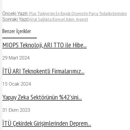
B-Plas Türkiye’nin En Büyük Otomotiv Parça Tedarikçilerinden
Önceki Yazı
Dijital Sağlıkta Küresel Adım: Argenit
Sonraki Yazı
Benzer İçerikler
MIOPS Teknoloji, ARI TTO ile Hibe...
29 Mart 2024
İTÜ ARI Teknokentli Firmalarımız...
15 Ocak 2024
Yapay Zeka Sektörünün %42’sini...
31 Ekim 2023
İTÜ Çekirdek Girişimlerinden Deprem...