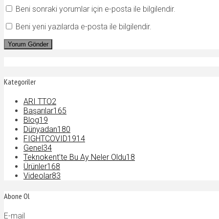
Beni sonraki yorumlar için e-posta ile bilgilendir.
Beni yeni yazılarda e-posta ile bilgilendir.
Kategoriler
ARI TTO
2
Başarılar
165
Blog
19
Dünyadan
180
FIGHTCOVID19
14
Genel
34
Teknokent'te Bu Ay Neler Oldu
18
Ürünler
168
Videolar
83
Abone Ol
E-mail