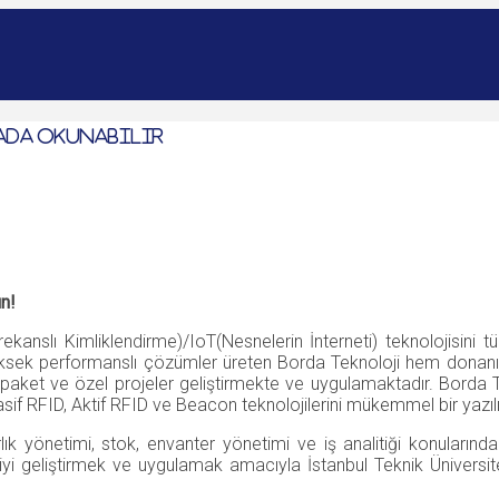
ada okunabilir
ün!
anslı Kimliklendirme)/IoT(Nesnelerin İnterneti) teknolojisini t
 yüksek performanslı çözümler üreten Borda Teknoloji hem do
paket ve özel projeler geliştirmekte ve uygulamaktadır. Borda Tekno
RFID, Aktif RFID ve Beacon teknolojilerini mükemmel bir yazılım 
ık yönetimi, stok, envanter yönetimi ve iş analitiği konuları
lojiyi geliştirmek ve uygulamak amacıyla İstanbul Teknik Üniversi