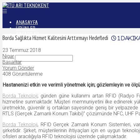
ANASAYFA
ÜRÜNLER
BAŞARILAR
Borda Sağlıkta Hizmet Kalitesini Arttırmayı Hedefledi
1
dakik
DÜNYADAN
İLETIŞIM
23 Temmuz 2018
Nigar
Başarılar
Yorum Gönder
408 Görüntülenme
Hastanenizi etkin ve verimli yönetmek için; gözlemleyin ve ölç
Borda Teknoloji
; günden güne kullanımı artan RFID (Radyo Frek
hizmetine sunmaktadır. Müşteri memnuniyetini ilke edinerek
üretmekte, güvenilir iş ortakları sayesinde geniş bir yelpazede 
RTLS (Gerçek Zamanlı Konum Takibi)” çözümünde NFC, UHF Pasif 
Borda Teknoloji
, RFID Gerçek Zamanlı Konum Sistemleri, varl
şirketidir.
Şirket, müşterilerinin ihtiyaçları için en uygun tekno
ofisleri aracılığıyla RFID teknolojisi üzerinde çalışmaktadır.