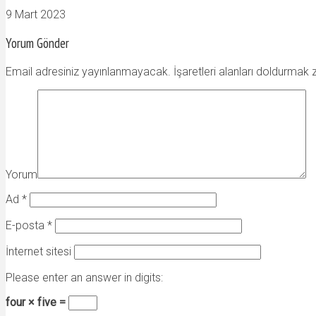
9 Mart 2023
Yorum Gönder
Email adresiniz yayınlanmayacak. İşaretleri alanları doldurmak 
Yorum
Ad
*
E-posta
*
İnternet sitesi
Please enter an answer in digits:
four × five =