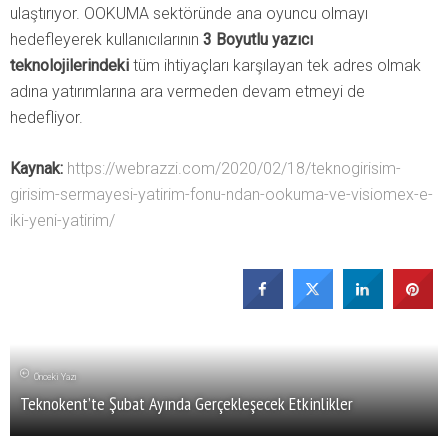
ulaştırıyor. OOKUMA sektöründe ana oyuncu olmayı
hedefleyerek kullanıcılarının
3 Boyutlu yazıcı
teknolojilerindeki
tüm ihtiyaçları karşılayan tek adres olmak
adına yatırımlarına ara vermeden devam etmeyi de
hedefliyor.
Kaynak:
https://webrazzi.com/2020/02/18/teknogirisim-
girisim-sermayesi-yatirim-fonu-ndan-ookuma-ve-visiomex-e-
iki-yeni-yatirim/
Önceki Yazı
Teknokent’te Şubat Ayında Gerçekleşecek Etkinlikler