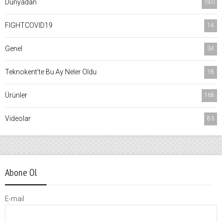
Dünyadan
180
FIGHTCOVID19
14
Genel
34
Teknokent'te Bu Ay Neler Oldu
18
Ürünler
168
Videolar
83
Abone Ol
E-mail