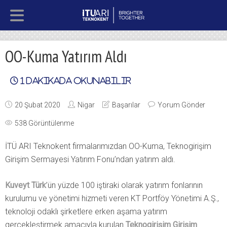
OO-Kuma Yatırım Aldı
1
dakikada okunabilir
20 Şubat 2020
Nigar
Başarılar
Yorum Gönder
538 Görüntülenme
İTÜ ARI Teknokent firmalarımızdan OO-Kuma, Teknogirişim
Girişim Sermayesi Yatırım Fonu’ndan yatırım aldı.
Kuveyt Türk
’ün yüzde 100 iştiraki olarak yatırım fonlarının
kurulumu ve yönetimi hizmeti veren KT Portföy Yönetimi A.Ş.,
teknoloji odaklı şirketlere erken aşama yatırım
gerçekleştirmek amacıyla kurulan
Teknogirişim Girişim