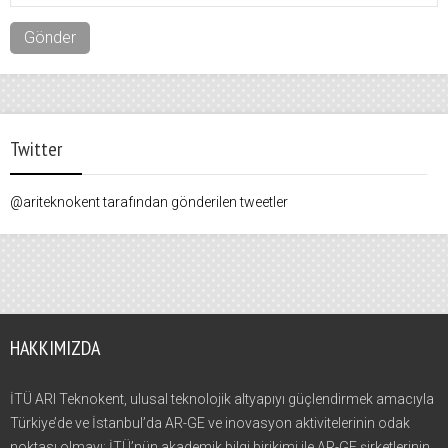
Twitter
@ariteknokent tarafından gönderilen tweetler
HAKKIMIZDA
İTÜ ARI Teknokent, ulusal teknolojik altyapıyı güçlendirmek amacıyla
Türkiye’de ve İstanbul’da AR-GE ve inovasyon aktivitelerinin odak
noktası olmayı; İTÜ’nün akademik bilgi birikimi ile AR-GE şirketlerinin