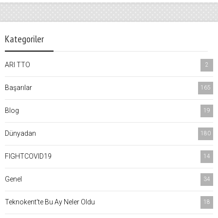
Kategoriler
ARI TTO
2
Başarılar
165
Blog
19
Dünyadan
180
FIGHTCOVID19
14
Genel
34
Teknokent'te Bu Ay Neler Oldu
18