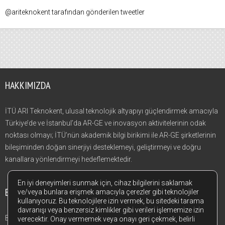
@ariteknokent tarafından gönderilen tweetler
HAKKIMIZDA
İTÜ ARI Teknokent, ulusal teknolojik altyapıyı güçlendirmek amacıyla
Türkiye’de ve İstanbul’da AR-GE ve inovasyon aktivitelerinin odak
noktası olmayı; İTÜ’nün akademik bilgi birikimi ile AR-GE şirketlerinin
bileşiminden doğan sinerjiyi desteklemeyi, geliştirmeyi ve doğru
kanallara yönlendirmeyi hedeflemektedir.
En iyi deneyimleri sunmak için, cihaz bilgilerini saklamak
BIZI TAKIP EDIN
ve/veya bunlara erişmek amacıyla çerezler gibi teknolojiler
kullanıyoruz. Bu teknolojilere izin vermek, bu sitedeki tarama
davranışı veya benzersiz kimlikler gibi verileri işlememize izin
Bizi sosyal medyada da takip edin!
verecektir. Onay vermemek veya onayı geri çekmek, belirli