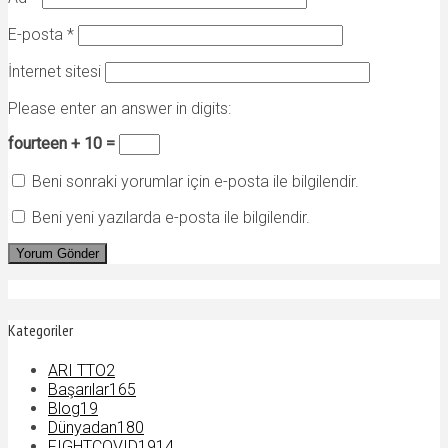
E-posta
*
İnternet sitesi
Please enter an answer in digits:
fourteen + 10 =
Beni sonraki yorumlar için e-posta ile bilgilendir.
Beni yeni yazılarda e-posta ile bilgilendir.
Kategoriler
ARI TTO
2
Başarılar
165
Blog
19
Dünyadan
180
FIGHTCOVID19
14