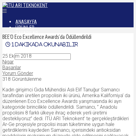
ANASAYFA
ÜRÜNLER
BAŞARILAR
BEE’O Eco Excellence Awards’da Ödüllendirildi
DÜNYADAN
1
dakikada okunabilir
İLETIŞIM
25 Ekim 2018
Nigar
Başarılar
Yorum Gönder
318 Görüntülenme
Kadın girişimci Gıda Mühendisi Aslı Elif Tanuğur Samancı
tarafından üretilen propolisin iki ürünü, Amerika Kaliforniya’ da
düzenlenen Eco Excellence Awards yarışmasında iki ayrı
kategoride birincilikle ödüllendirildi. Samancı, ” Anadolu
propolisini 8 farklı ülkeye ihraç ederek yerli üretimi
destekliyoruz” dedi. İTÜ ARI Teknokent’ te gerçekleştirdikleri
Ar-Ge projesiyle propolisi insan tüketimine uygun hale
getirdiklerini kaydeden Samancı, içerisindeki antioksidan
maddelerin maksimum düzeyde elde edilmesini sağlayacak