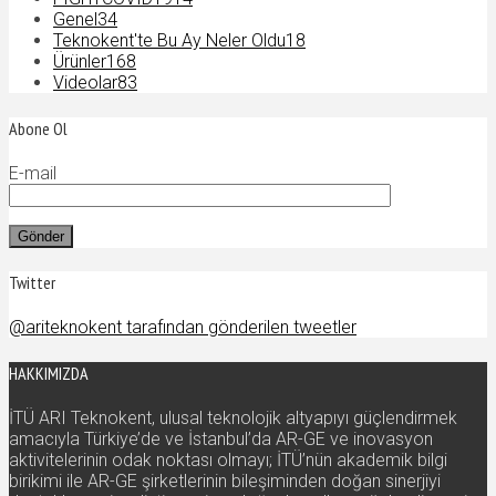
Genel
34
Teknokent'te Bu Ay Neler Oldu
18
Ürünler
168
Videolar
83
Abone Ol
E-mail
Twitter
@ariteknokent tarafından gönderilen tweetler
HAKKIMIZDA
İTÜ ARI Teknokent, ulusal teknolojik altyapıyı güçlendirmek
amacıyla Türkiye’de ve İstanbul’da AR-GE ve inovasyon
aktivitelerinin odak noktası olmayı; İTÜ’nün akademik bilgi
birikimi ile AR-GE şirketlerinin bileşiminden doğan sinerjiyi