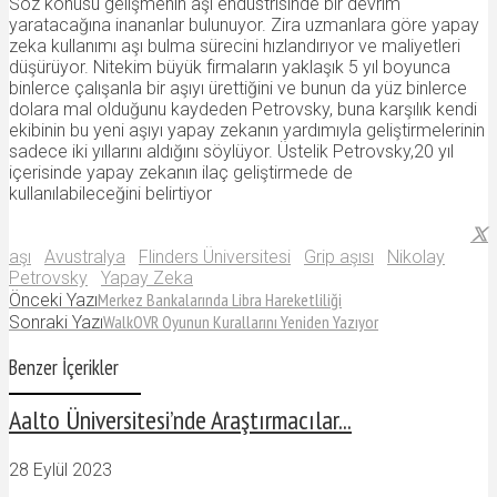
Söz konusu gelişmenin aşı endüstrisinde bir devrim
yaratacağına inananlar bulunuyor. Zira uzmanlara göre yapay
zeka kullanımı aşı bulma sürecini hızlandırıyor ve maliyetleri
düşürüyor. Nitekim büyük firmaların yaklaşık 5 yıl boyunca
binlerce çalışanla bir aşıyı ürettiğini ve bunun da yüz binlerce
dolara mal olduğunu kaydeden Petrovsky, buna karşılık kendi
ekibinin bu yeni aşıyı yapay zekanın yardımıyla geliştirmelerinin
sadece iki yıllarını aldığını söylüyor. Üstelik Petrovsky,20 yıl
içerisinde yapay zekanın ilaç geliştirmede de
kullanılabileceğini belirtiyor
aşı
Avustralya
Flinders Üniversitesi
Grip aşısı
Nikolay
Petrovsky
Yapay Zeka
Merkez Bankalarında Libra Hareketliliği
Önceki Yazı
WalkOVR Oyunun Kurallarını Yeniden Yazıyor
Sonraki Yazı
Benzer İçerikler
Aalto Üniversitesi’nde Araştırmacılar...
28 Eylül 2023