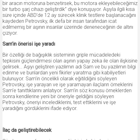
bir aracın motoruna benzetirsek, bu motora ekleyebileceğimiz
bir turbo şarj cihazı geliştirdik” diye konuşuyor. Aşıyla ilgili kısa
süre içinde ABD’de 12 ay sürecek klinik testlere başlanacağını
kaydeden Petrovsky, ilk defa bir insan tarafından icat
edilmemiş bir aşının insanlar üzerinde deneneceğinin de altını
çiziyor.
Sam’in önerisi işe yaradı
Bir özelliği de bağışıklık sisteminin griple mücadeledeki
tepkisini güçlendirmesi olan aşının yapay zeka ile olan ilişkisine
gelirsek… Aşıyı geliştiren yazılımın adı Sam ve bu yazılımın bilgi
edinme ve bunlardan yeni fikirler yaratma gibi kabiliyetleri
bulunuyor. Sam’in öncelikli olarak eğitildiğini söyleyen
Petrovsky, işe yarayan ve işe yaramayan ilaçların örneklerini
Sam’e tanıttıklarını anlatıyor. Sam’in söz konusu örneklerden
sonra kendilerine yeni bir öneriyle geldiğini söyleyen
Petrovsky, öneriyi incelediklerini, test ettiklerini ve işe
yaradığını gördüklerini ifade ediyor.
İlaç da geliştirebilecek