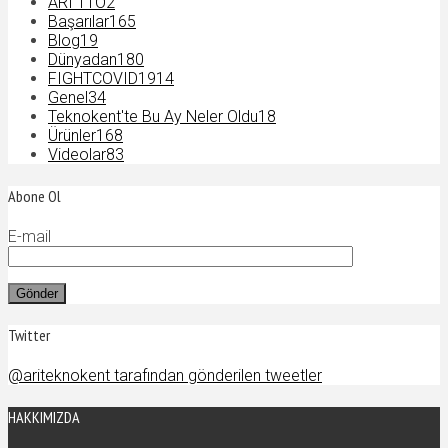
ARI TTO
2
Başarılar
165
Blog
19
Dünyadan
180
FIGHTCOVID19
14
Genel
34
Teknokent'te Bu Ay Neler Oldu
18
Ürünler
168
Videolar
83
Abone Ol
E-mail
Twitter
@ariteknokent tarafından gönderilen tweetler
HAKKIMIZDA