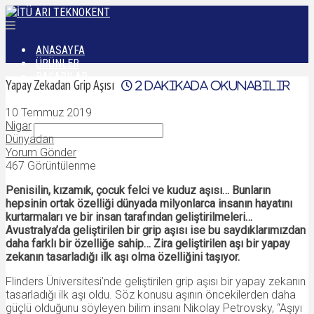
ANASAYFA
ÜRÜNLER
BAŞARILAR
Yapay Zekadan Grip Aşısı
2
dakikada okunabilir
DÜNYADAN
İLETIŞIM
10 Temmuz 2019
Nigar
Dünyadan
Yorum Gönder
467 Görüntülenme
Penisilin, kızamık, çocuk felci ve kuduz aşısı… Bunların
hepsinin ortak özelliği dünyada milyonlarca insanın hayatını
kurtarmaları ve bir insan tarafından geliştirilmeleri…
Avustralya’da geliştirilen bir grip aşısı ise bu saydıklarımızdan
daha farklı bir özelliğe sahip… Zira geliştirilen aşı bir yapay
zekanın tasarladığı ilk aşı olma özelliğini taşıyor.
Flinders Üniversitesi’nde geliştirilen grip aşısı bir yapay zekanın
tasarladığı ilk aşı oldu. Söz konusu aşının öncekilerden daha
güçlü olduğunu söyleyen bilim insanı Nikolay Petrovsky, “Aşıyı