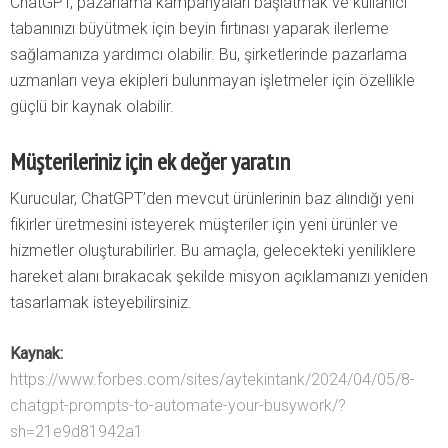
ChatGPT, pazarlama kampanyaları başlatmak ve kullanıcı
tabanınızı büyütmek için beyin fırtınası yaparak ilerleme
sağlamanıza yardımcı olabilir. Bu, şirketlerinde pazarlama
uzmanları veya ekipleri bulunmayan işletmeler için özellikle
güçlü bir kaynak olabilir.
Müşterileriniz için ek değer yaratın
Kurucular, ChatGPT’den mevcut ürünlerinin baz alındığı yeni
fikirler üretmesini isteyerek müşteriler için yeni ürünler ve
hizmetler oluşturabilirler. Bu amaçla, gelecekteki yeniliklere
hareket alanı bırakacak şekilde misyon açıklamanızı yeniden
tasarlamak isteyebilirsiniz.
Kaynak:
https://www.forbes.com/sites/aytekintank/2024/04/05/8-
chatgpt-prompts-to-automate-your-busywork/?
sh=21e9d81942a1