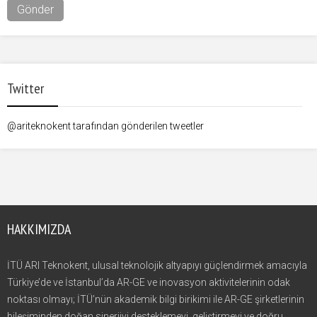
Twitter
@ariteknokent tarafından gönderilen tweetler
HAKKIMIZDA
İTÜ ARI Teknokent, ulusal teknolojik altyapıyı güçlendirmek amacıyla
Türkiye’de ve İstanbul’da AR-GE ve inovasyon aktivitelerinin odak
noktası olmayı; İTÜ’nün akademik bilgi birikimi ile AR-GE şirketlerinin
bileşiminden doğan sinerjiyi desteklemeyi, geliştirmeyi ve doğru