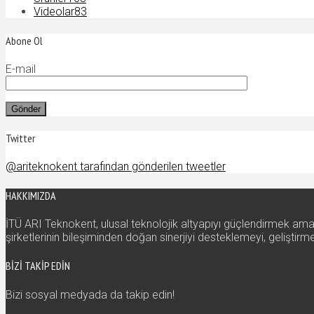
Videolar
83
Abone Ol
E-mail
Twitter
@ariteknokent tarafından gönderilen tweetler
HAKKIMIZDA
İTÜ ARI Teknokent, ulusal teknolojik altyapıyı güçlendirmek amac
şirketlerinin bileşiminden doğan sinerjiyi desteklemeyi, gelişti
BIZI TAKIP EDIN
Bizi sosyal medyada da takip edin!