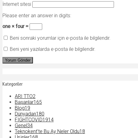
İnternet sitesi
Please enter an answer in digits:
one × four =
Beni sonraki yorumlar için e-posta ile bilgilendir.
Beni yeni yazılarda e-posta ile bilgilendir.
Kategoriler
ARI TTO
2
Başarılar
165
Blog
19
Dünyadan
180
FIGHTCOVID19
14
Genel
34
Teknokent'te Bu Ay Neler Oldu
18
Ürünler
168