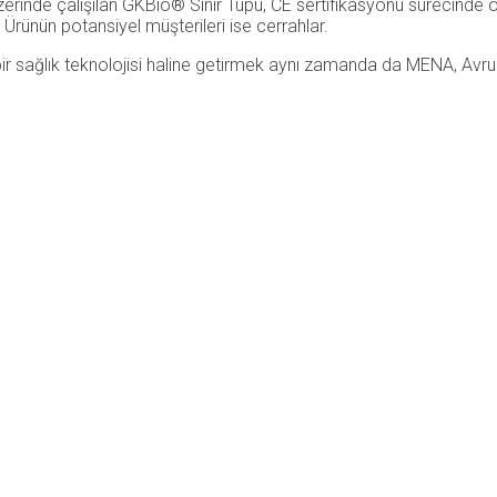
üzerinde çalışılan GKBio® Sinir Tüpü, CE sertifikasyonu sürecinde
Ürünün potansiyel müşterileri ise cerrahlar.
lir bir sağlık teknolojisi haline getirmek aynı zamanda da MENA, A