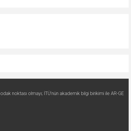
 odak noktası olmayı; İTÜ’nün akademik bilgi birikimi ile AR-GE