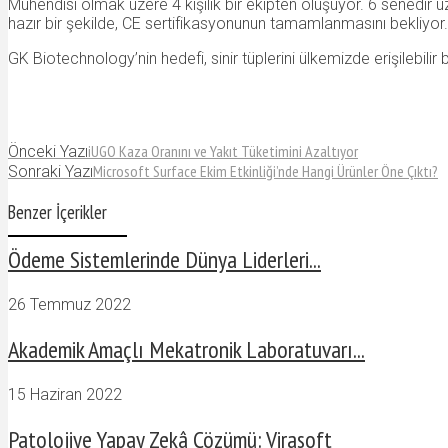
Mühendisi olmak üzere 4 kişilik bir ekipten oluşuyor. 6 senedir 
hazır bir şekilde, CE sertifikasyonunun tamamlanmasını bekliyor. 
GK Biotechnology’nin hedefi, sinir tüplerini ülkemizde erişilebi
iUGO Kaza Oranını ve Yakıt Tüketimini Azaltıyor
Önceki Yazı
Microsoft Surface Ekim Etkinliği’nde Hangi Ürünler Öne Çıktı?
Sonraki Yazı
Benzer İçerikler
Ödeme Sistemlerinde Dünya Liderleri...
26 Temmuz 2022
Akademik Amaçlı Mekatronik Laboratuvarı...
15 Haziran 2022
Patolojiye Yapay Zekâ Çözümü: Virasoft