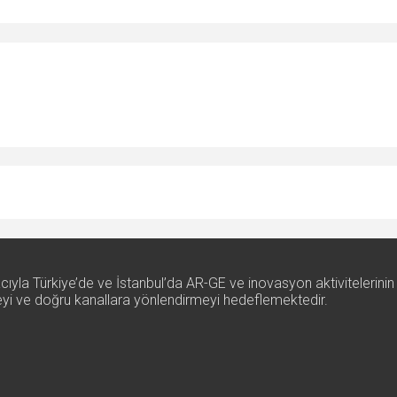
ıyla Türkiye’de ve İstanbul’da AR-GE ve inovasyon aktivitelerinin
rmeyi ve doğru kanallara yönlendirmeyi hedeflemektedir.