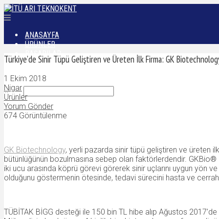
ANASAYFA
ÜRÜNLER
BAŞARILAR
Türkiye’de Sinir Tüpü Geliştiren ve Üreten İlk Firma: GK Biotechnolog
DÜNYADAN
İLETIŞIM
1 Ekim 2018
Nigar
Ürünler
Yorum Gönder
674 Görüntülenme
GK Biotechnology
, yerli pazarda sinir tüpü geliştiren ve üreten i
bütünlüğünün bozulmasına sebep olan faktörlerdendir. GKBio® Si
iki ucu arasında köprü görevi görerek sinir uçlarını uygun yön v
olduğunu göstermenin ötesinde, tedavi sürecini hasta ve cerrah aç
TÜBİTAK BİGG desteği ile 150 bin TL hibe alıp Ağustos 2017’de k