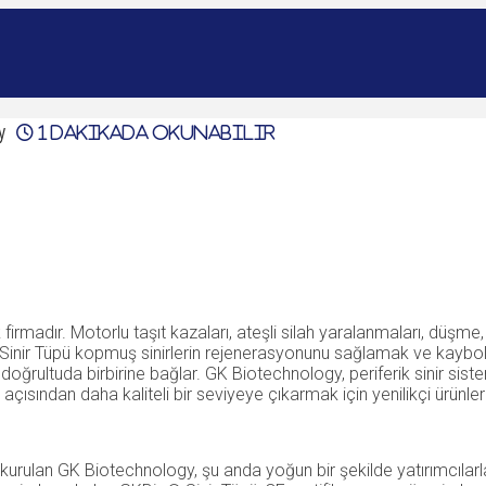
y
1
dakikada okunabilir
lk firmadır. Motorlu taşıt kazaları, ateşli silah yaralanmaları, düşme,
nir Tüpü kopmuş sinirlerin rejenerasyonunu sağlamak ve kaybolan
e doğrultuda birbirine bağlar. GK Biotechnology, periferik sinir s
ısından daha kaliteli bir seviyeye çıkarmak için yenilikçi ürünler 
urulan GK Biotechnology, şu anda yoğun bir şekilde yatırımcılarl