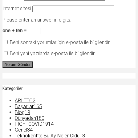
İnternet sitesi
Please enter an answer in digits:
one + ten =
Beni sonraki yorumlar için e-posta ile bilgilendir.
Beni yeni yazılarda e-posta ile bilgilendir.
Kategoriler
ARI TTO
2
Başarılar
165
Blog
19
Dünyadan
180
FIGHTCOVID19
14
Genel
34
Teknokent'te Bu Ay Neler Oldu
18