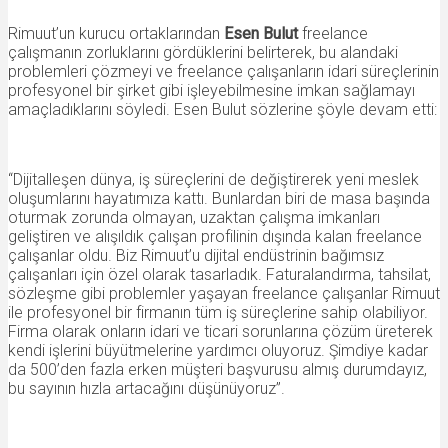
Rimuut’un kurucu ortaklarından
Esen Bulut
freelance
çalışmanın zorluklarını gördüklerini belirterek, bu alandaki
problemleri çözmeyi ve freelance çalışanların idari süreçlerinin
profesyonel bir şirket gibi işleyebilmesine imkan sağlamayı
amaçladıklarını söyledi. Esen Bulut sözlerine şöyle devam etti:
“Dijitalleşen dünya, iş süreçlerini de değiştirerek yeni meslek
oluşumlarını hayatımıza kattı. Bunlardan biri de masa başında
oturmak zorunda olmayan, uzaktan çalışma imkanları
geliştiren ve alışıldık çalışan profilinin dışında kalan freelance
çalışanlar oldu. Biz Rimuut’u dijital endüstrinin bağımsız
çalışanları için özel olarak tasarladık. Faturalandırma, tahsilat,
sözleşme gibi problemler yaşayan freelance çalışanlar Rimuut
ile profesyonel bir firmanın tüm iş süreçlerine sahip olabiliyor.
Firma olarak onların idari ve ticari sorunlarına çözüm üreterek
kendi işlerini büyütmelerine yardımcı oluyoruz. Şimdiye kadar
da 500’den fazla erken müşteri başvurusu almış durumdayız,
bu sayının hızla artacağını düşünüyoruz”.