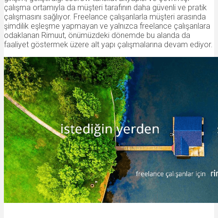
çalışma ortamıyla da müşteri tarafının daha güvenli ve pratik
çalışmasını sağlıyor. Freelance çalışanlarla müşteri arasında
şimdilik eşleşme yapmayan ve yalnızca freelance çalışanlara
odaklanan Rimuut, önümüzdeki dönemde bu alanda da
faaliyet göstermek üzere alt yapı çalışmalarına devam ediyor.