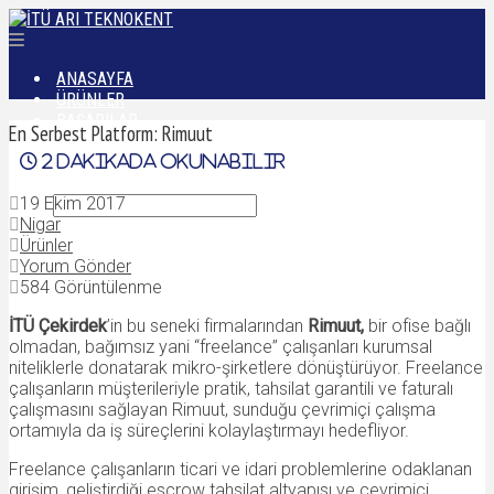
ANASAYFA
ÜRÜNLER
BAŞARILAR
En Serbest Platform: Rimuut
DÜNYADAN
2
dakikada okunabilir
İLETIŞIM
19 Ekim 2017
Nigar
Ürünler
Yorum Gönder
584 Görüntülenme
İTÜ Çekirdek
’in
bu seneki firmalarından
Rimuut,
bir ofise bağlı
olmadan, bağımsız yani “freelance” çalışanları kurumsal
niteliklerle donatarak mikro-şirketlere dönüştürüyor. Freelance
çalışanların müşterileriyle pratik, tahsilat garantili ve faturalı
çalışmasını sağlayan Rimuut, sunduğu çevrimiçi çalışma
ortamıyla da iş süreçlerini kolaylaştırmayı hedefliyor.
Freelance çalışanların ticari ve idari problemlerine odaklanan
girişim, geliştirdiği escrow tahsilat altyapısı ve çevrimiçi