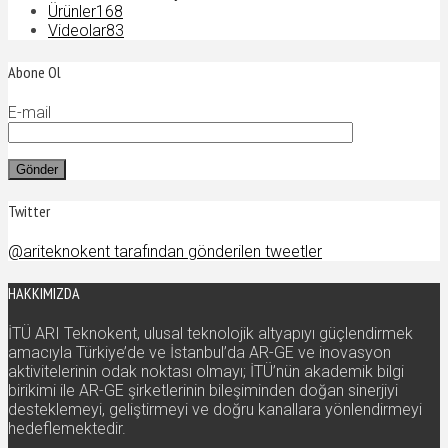
Ürünler
168
Videolar
83
Abone Ol
E-mail
Twitter
@ariteknokent tarafından gönderilen tweetler
HAKKIMIZDA
İTÜ ARI Teknokent, ulusal teknolojik altyapıyı güçlendirmek
amacıyla Türkiye’de ve İstanbul’da AR-GE ve inovasyon
aktivitelerinin odak noktası olmayı; İTÜ’nün akademik bilgi
birikimi ile AR-GE şirketlerinin bileşiminden doğan sinerjiyi
desteklemeyi, geliştirmeyi ve doğru kanallara yönlendirmeyi
hedeflemektedir.