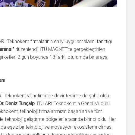
RI Teknokent firmalarının en iyi uygulamalarını tanıttığı
eransı”
düzenlendi. İTÜ MAGNET’te gerçekleştirilen
i şirketleri 2 gün boyunca 18 farklı oturumda bir araya
anı
RI Teknokent yönetiminde devir teslime de şahit oldu.
Dr. Deniz Tunçalp
, İTÜ ARI Teknokent’in Genel Müdürü
knokent, teknoloji firmalarımızın başarıları ve tüm
de teknoloji geliştirme bölgeleri arasında birinci oldu. Her
a eşsiz bir teknoloji ve inovasyon ekosistemi olması
hız kesmeden yollarına devam edeceklerini vurguladı.