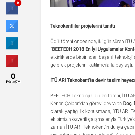
0
Teknokentliler projelerini tanıttı
Ödül töreni öncesinde, iki gün süren İTÜ A
“
BEETECH 2018 En İyi Uygulamalar Konf
etkinliklerde birbirinden başarılı teknoloj
gelerek projelerini katılımcılarla paylaştı.
0
İTÜ ARI Teknokent’te devir teslim heyec
PAYLAŞIM
BEETECH Teknoloji Ödülleri töreni, İTÜ A
Kenan Çolpan’dan görevi devralan
Doç. 
olarak yaptığı ilk konuşmada, “İTÜ ARI Te
ekibimizin özverili çalışmalarıyla Türkiye’
zaman İTÜ ARI Teknokent’in dünya çapınd
için çalışmaya devam edeceğiz” diyerek 