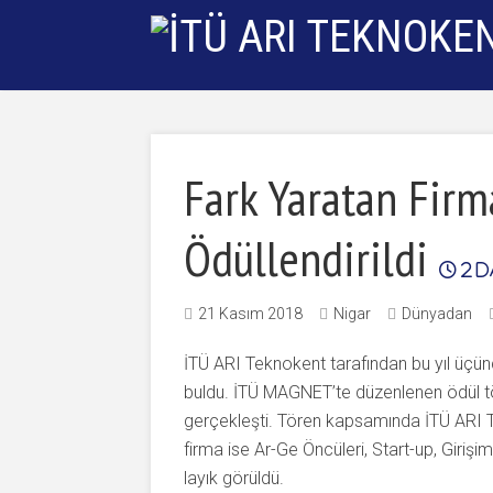
Fark Yaratan Fir
Ödüllendirildi
2
d
21 Kasım 2018
Nigar
Dünyadan
İTÜ ARI Teknokent tarafından bu yıl üçünc
buldu. İTÜ MAGNET’te düzenlenen ödül tör
gerçekleşti. Tören kapsamında İTÜ ARI Te
firma ise Ar-Ge Öncüleri, Start-up, Giri
layık görüldü.