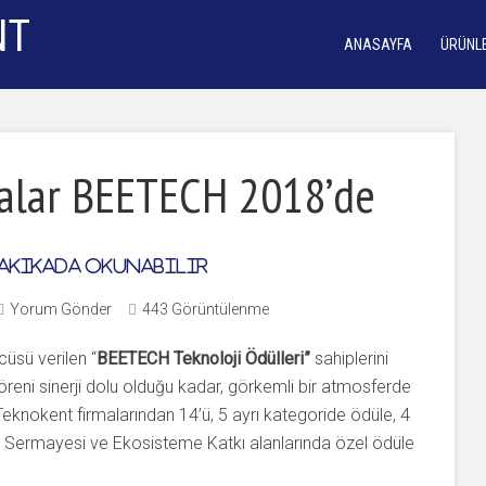
ANASAYFA
ÜRÜNL
malar BEETECH 2018’de
akikada okunabilir
Yorum Gönder
443 Görüntülenme
üsü verilen “
BEETECH Teknoloji Ödülleri”
sahiplerini
eni sinerji dolu olduğu kadar, görkemli bir atmosferde
knokent firmalarından 14’ü, 5 ayrı kategoride ödüle, 4
şim Sermayesi ve Ekosisteme Katkı alanlarında özel ödüle