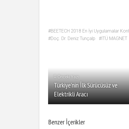
BEETECH 2018 En İyi Uygulamalar Konf
Doç. Dr. Deniz Tunçalp
İTÜ MAGNET
Önceki Yazı
Türkiye’nin İlk Sürücüsüz ve
Elektrikli Aracı
Benzer İçerikler