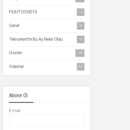
FIGHTCOVID19
14
Genel
34
Teknokent'te Bu Ay Neler Oldu
18
Ürünler
168
Videolar
83
Abone Ol
E-mail