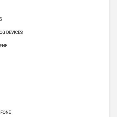
S
OG DEVICES
FNE
FONE