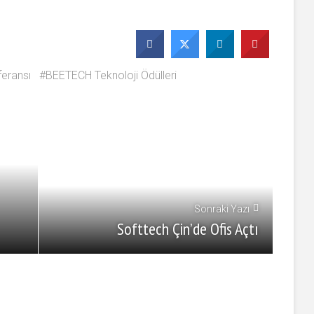
eransı
BEETECH Teknoloji Ödülleri
Sonraki Yazı
Softtech Çin’de Ofis Açtı