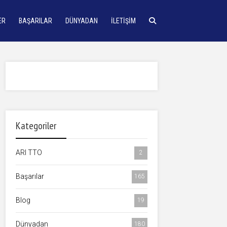
ER
BAŞARILAR
DÜNYADAN
İLETIŞIM
Kategoriler
ARI TTO
2
Başarılar
165
Blog
19
Dünyadan
180