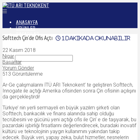
ANASAYFA
ÜRÜNLER
BAŞARILAR
Softtech Çin’de Ofis Açtı
1
dakikada okunabilir
DÜNYADAN
İLETIŞIM
22 Kasım 2018
Nigar
Başarılar
Yorum Gönder
513 Görüntülenme
Ar-Ge çalışmalarını İTÜ ARI Teknokent’ te geliştiren Softtech,
Innogate ile açtığı Amerika ofisinden sonra Çin ofisinin açılışını
da gerçekleştirdi!
Türkiye’ nin yerli sermayeli en büyük yazılım şirketi olan
Softtech, bankacılık ve finans alanında sahip olduğu
tecrübesini ve gücünü yeni açtığı ofis ile Çin’ e de taşıyarak, bu
pazardaki işbirliği fırsatlarını değerlendirecek, buradaki inovatif
kültürü ve teknolojinin yaygın kullanımını yakından takip
edecek. Büyük veri, yapay zeka, bulut hizmetler, nesnelerin