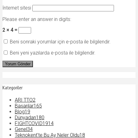
İnternet sitesi
Please enter an answer in digits:
2 × 4 =
Beni sonraki yorumlar için e-posta ile bilgilendir.
Beni yeni yazılarda e-posta ile bilgilendir.
Kategoriler
ARI TTO
2
Başarılar
165
Blog
19
Dünyadan
180
FIGHTCOVID19
14
Genel
34
Teknokent'te Bu Ay Neler Oldu
18