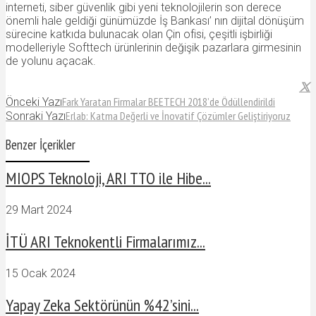
interneti, siber güvenlik gibi yeni teknolojilerin son derece
önemli hale geldiği günümüzde İş Bankası’ nın dijital dönüşüm
sürecine katkıda bulunacak olan Çin ofisi, çeşitli işbirliği
modelleriyle Softtech ürünlerinin değişik pazarlara girmesinin
de yolunu açacak.
Fark Yaratan Firmalar BEETECH 2018’de Ödüllendirildi
Önceki Yazı
Erlab: Katma Değerli ve İnovatif Çözümler Geliştiriyoruz
Sonraki Yazı
Benzer İçerikler
MIOPS Teknoloji, ARI TTO ile Hibe...
29 Mart 2024
İTÜ ARI Teknokentli Firmalarımız...
15 Ocak 2024
Yapay Zeka Sektörünün %42’sini...