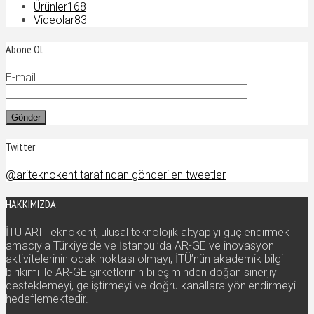
Ürünler
168
Videolar
83
Abone Ol
E-mail
Twitter
@ariteknokent tarafından gönderilen tweetler
HAKKIMIZDA
İTÜ ARI Teknokent, ulusal teknolojik altyapıyı güçlendirmek
amacıyla Türkiye’de ve İstanbul’da AR-GE ve inovasyon
aktivitelerinin odak noktası olmayı; İTÜ’nün akademik bilgi
birikimi ile AR-GE şirketlerinin bileşiminden doğan sinerjiyi
desteklemeyi, geliştirmeyi ve doğru kanallara yönlendirmeyi
hedeflemektedir.