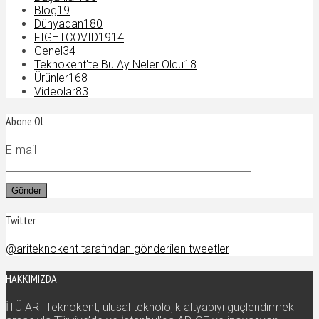
Blog
19
Dünyadan
180
FIGHTCOVID19
14
Genel
34
Teknokent'te Bu Ay Neler Oldu
18
Ürünler
168
Videolar
83
Abone Ol
E-mail
Twitter
@ariteknokent tarafından gönderilen tweetler
HAKKIMIZDA
İTÜ ARI Teknokent, ulusal teknolojik altyapıyı güçlendirmek