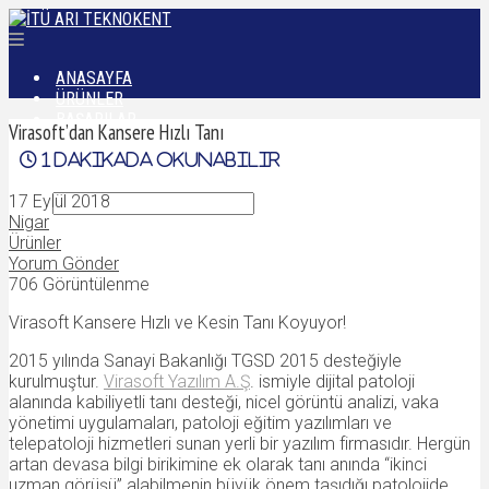
ANASAYFA
ÜRÜNLER
BAŞARILAR
Virasoft’dan Kansere Hızlı Tanı
DÜNYADAN
1
dakikada okunabilir
İLETIŞIM
17 Eylül 2018
Nigar
Ürünler
Yorum Gönder
706 Görüntülenme
Virasoft Kansere Hızlı ve Kesin Tanı Koyuyor!
2015 yılında Sanayi Bakanlığı TGSD 2015 desteğiyle
kurulmuştur.
Virasoft Yazılım A.Ş
. ismiyle dijital patoloji
alanında kabiliyetli tanı desteği, nicel görüntü analizi, vaka
yönetimi uygulamaları, patoloji eğitim yazılımları ve
telepatoloji hizmetleri sunan yerli bir yazılım firmasıdır. Hergün
artan devasa bilgi birikimine ek olarak tanı anında “ikinci
uzman görüşü” alabilmenin büyük önem taşıdığı patolojide,