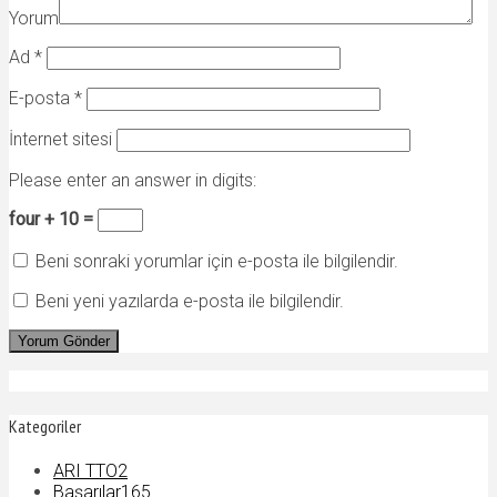
Yorum
Ad
*
E-posta
*
İnternet sitesi
Please enter an answer in digits:
four + 10 =
Beni sonraki yorumlar için e-posta ile bilgilendir.
Beni yeni yazılarda e-posta ile bilgilendir.
Kategoriler
ARI TTO
2
Başarılar
165