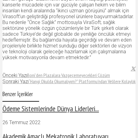
kanserle mücadele için var gücüyle çalışan hekim ve bilim
insanları kendi aralarında “ikinci uzman görüşünü” almak için
Virasoft’un geliştirdiği profesyonel ürünlere başvurmaktadırlar.
Bu nedenle “Önce Sağlık” mottosuyla ViraSoft; sağlık
sektörüne yönelik özgün çözümleriyle bir Türk şirketi olarak
sadece Türkiye’de değil globalde de yeniliğe öncülük etmeyi
hedeflemiştir. Bu bağlamda hayata geçirdiği ve devam eden
projeleriyle birliikte hizmet sunduğu diğer sektörleri de vizyon
ve teknoloji olarak geleceğe hazırlamak için çalışmalarına
yüksek motivasyonla devam etmektedir.”
Boni’den Plazalara Vazgeçemeyecekleri Çözüm
Önceki Yazı
“Hangi Okulda Okumalıyım?” Platformu’ndan Velilere Kolaylık
Sonraki Yazı
Benzer İçerikler
Ödeme Sistemlerinde Dünya Liderleri...
26 Temmuz 2022
Akademik Amaçlı Mekatronik Laboratuvarı...