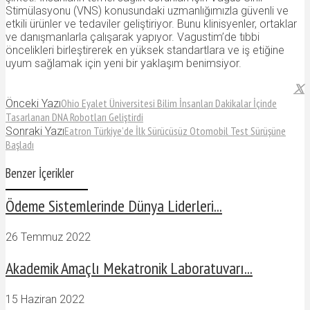
Stimülasyonu (VNS) konusundaki uzmanlığımızla güvenli ve
etkili ürünler ve tedaviler geliştiriyor. Bunu klinisyenler, ortaklar
ve danışmanlarla çalışarak yapıyor. Vagustim’de tıbbi
öncelikleri birleştirerek en yüksek standartlara ve iş etiğine
uyum sağlamak için yeni bir yaklaşım benimsiyor.
Ohio Eyalet Üniversitesi Bilim İnsanları Dakikalar İçinde
Önceki Yazı
Tasarlanan DNA Robotları Geliştirdi
Eatron Türkiye’de İlk Sürücüsüz Otomobil Test Sürüşüne
Sonraki Yazı
Başladı
Benzer İçerikler
Ödeme Sistemlerinde Dünya Liderleri...
26 Temmuz 2022
Akademik Amaçlı Mekatronik Laboratuvarı...
15 Haziran 2022