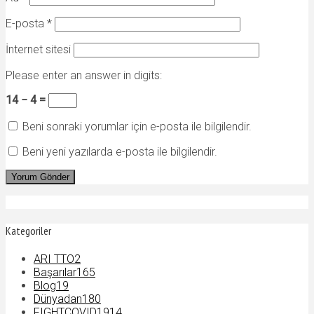
E-posta
*
İnternet sitesi
Please enter an answer in digits:
14 − 4 =
Beni sonraki yorumlar için e-posta ile bilgilendir.
Beni yeni yazılarda e-posta ile bilgilendir.
Kategoriler
ARI TTO
2
Başarılar
165
Blog
19
Dünyadan
180
FIGHTCOVID19
14