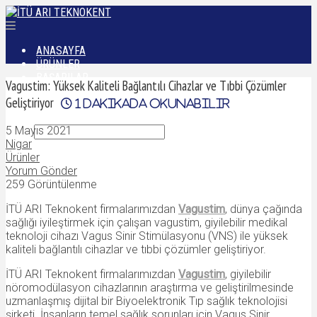
ANASAYFA
ÜRÜNLER
BAŞARILAR
Vagustim: Yüksek Kaliteli Bağlantılı Cihazlar ve Tıbbi Çözümler
DÜNYADAN
Geliştiriyor
1
dakikada okunabilir
İLETIŞIM
5 Mayıs 2021
Nigar
Ürünler
Yorum Gönder
259 Görüntülenme
İTÜ ARI Teknokent firmalarımızdan
Vagustim
, dünya çağında
sağlığı iyileştirmek için çalışan vagustim, giyilebilir medikal
teknoloji cihazı Vagus Sinir Stimülasyonu (VNS) ile yüksek
kaliteli bağlantılı cihazlar ve tıbbi çözümler geliştiriyor.
İTÜ ARI Teknokent firmalarımızdan
Vagustim
, giyilebilir
nöromodülasyon cihazlarının araştırma ve geliştirilmesinde
uzmanlaşmış dijital bir Biyoelektronik Tıp sağlık teknolojisi
şirketi. İnsanların temel sağlık sorunları için Vagus Sinir