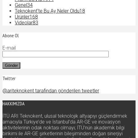
Genel
34
Teknokent'te Bu Ay Neler Oldu
18
Ürünler
168
Videolar
83
Abone Ol
E-mail
Twitter
@ariteknokent tarafından gönderilen tweetler
HAKKIMIZDA
İTÜ ARI Teknokent, ulusal teknolojik altyapıyı güçlendirmek
amacıyla Türkiye’de ve İstanbul’da AR-GE ve inovasyon
aktivitelerinin odak noktası olmayı; İTÜ’nün akademik bilgi
birikimi ile AR-GE şirketlerinin bileşiminden doğan sinerjiyi