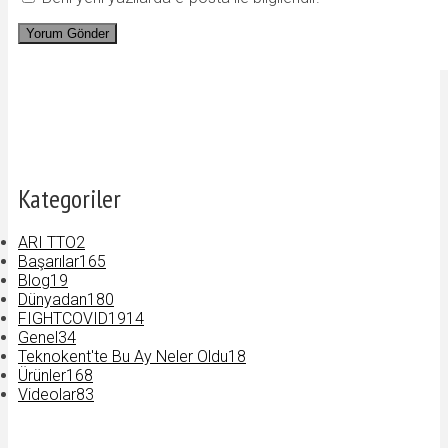
Kategoriler
ARI TTO
2
Başarılar
165
Blog
19
Dünyadan
180
FIGHTCOVID19
14
Genel
34
Teknokent'te Bu Ay Neler Oldu
18
Ürünler
168
Videolar
83