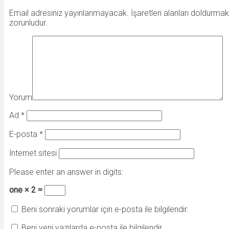
Email adresiniz yayınlanmayacak. İşaretleri alanları doldurmak
zorunludur.
Yorum
Ad
*
E-posta
*
İnternet sitesi
Please enter an answer in digits:
one × 2 =
Beni sonraki yorumlar için e-posta ile bilgilendir.
Beni yeni yazılarda e-posta ile bilgilendir.