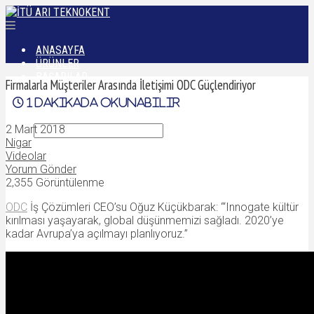
ANASAYFA
ÜRÜNLER
BAŞARILAR
Firmalarla Müşteriler Arasında İletişimi ODC Güçlendiriyor
DÜNYADAN
1
dakikada okunabilir
İLETIŞIM
2 Mart 2018
Nigar
Videolar
Yorum Gönder
2,355 Görüntülenme
ODC
İş Çözümleri CEO’su Oğuz Küçükbarak: “‘Innogate kültür
kırılması yaşayarak, global düşünmemizi sağladı. 2020’ye
kadar Avrupa’ya açılmayı planlıyoruz.”