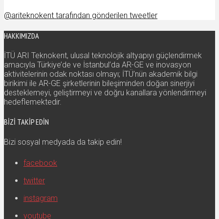
@ariteknokent tarafından gönderilen tweetler
HAKKIMIZDA
İTÜ ARI Teknokent, ulusal teknolojik altyapıyı güçlendirmek
amacıyla Türkiye’de ve İstanbul’da AR-GE ve inovasyon
aktivitelerinin odak noktası olmayı; İTÜ’nün akademik bilgi
birikimi ile AR-GE şirketlerinin bileşiminden doğan sinerjiyi
desteklemeyi, geliştirmeyi ve doğru kanallara yönlendirmeyi
hedeflemektedir.
BIZI TAKIP EDIN
Bizi sosyal medyada da takip edin!
facebook
twitter
instagram
youtube