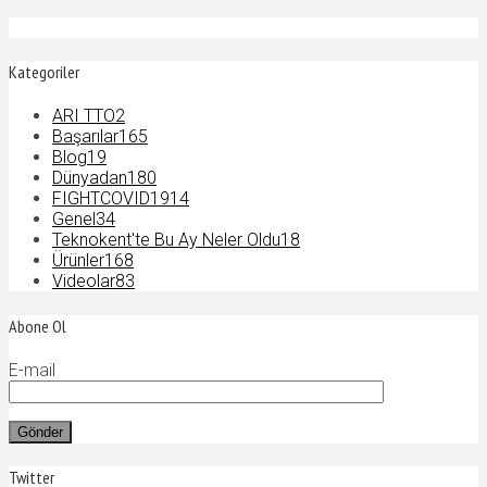
Kategoriler
ARI TTO
2
Başarılar
165
Blog
19
Dünyadan
180
FIGHTCOVID19
14
Genel
34
Teknokent'te Bu Ay Neler Oldu
18
Ürünler
168
Videolar
83
Abone Ol
E-mail
Twitter