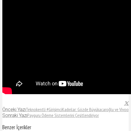
Teknokentli #GirişimciKadınlar: Gözde Büyükacaroğlu ve Vivoo
Önceki Yazı
Payguru Ödeme Sistemlerini Çeşitlendiriyor
Sonraki Yazı
Benzer İçerikler