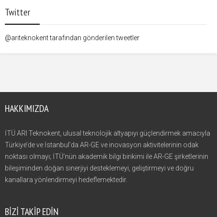
Twitter
@ariteknokent tarafından gönderilen tweetler
HAKKIMIZDA
İTÜ ARI Teknokent, ulusal teknolojik altyapıyı güçlendirmek amacıyla
Türkiye’de ve İstanbul’da AR-GE ve inovasyon aktivitelerinin odak
noktası olmayı; İTÜ’nün akademik bilgi birikimi ile AR-GE şirketlerinin
bileşiminden doğan sinerjiyi desteklemeyi, geliştirmeyi ve doğru
kanallara yönlendirmeyi hedeflemektedir.
BIZI TAKIP EDIN