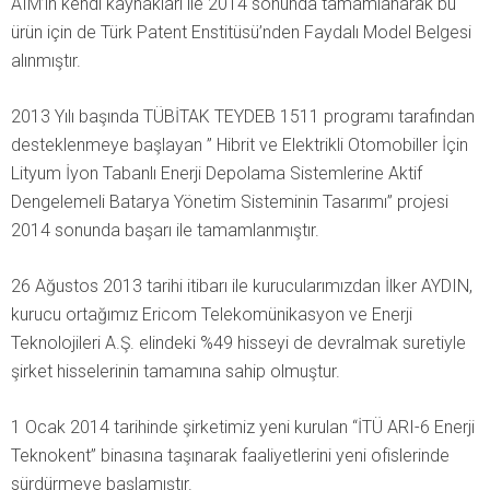
AIM’in kendi kaynakları ile 2014 sonunda tamamlanarak bu
ürün için de Türk Patent Enstitüsü’nden Faydalı Model Belgesi
alınmıştır.
2013 Yılı başında TÜBİTAK TEYDEB 1511 programı tarafından
desteklenmeye başlayan ” Hibrit ve Elektrikli Otomobiller İçin
Lityum İyon Tabanlı Enerji Depolama Sistemlerine Aktif
Dengelemeli Batarya Yönetim Sisteminin Tasarımı” projesi
2014 sonunda başarı ile tamamlanmıştır.
26 Ağustos 2013 tarihi itibarı ile kurucularımızdan İlker AYDIN,
kurucu ortağımız Ericom Telekomünikasyon ve Enerji
Teknolojileri A.Ş. elindeki %49 hisseyi de devralmak suretiyle
şirket hisselerinin tamamına sahip olmuştur.
1 Ocak 2014 tarihinde şirketimiz yeni kurulan “İTÜ ARI-6 Enerji
Teknokent” binasına taşınarak faaliyetlerini yeni ofislerinde
sürdürmeye başlamıştır.