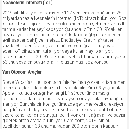
Nesnelerin İnterneti (IoT)
2019 yılı itibariyle her saniyede 127 yeni cihaza bağlanan 26
milyardan fazla Nesnelerin İnterneti (IoT) cihazı bulunuyor. Söz
konusu teknoloji akıllı ev teknolojisinden akıllı şehirlere ve akıllı
tarıma kadar her şeyi kapsıyor. Şu anda IoT’nin 2019’daki en
büyük uygulamalarından ikisi sağlık (kalp sağlığını takip eden
akıllı saatler dahil) ve imalat… Endüstriyel üretim şirketlerinin
yüzde 80’inden fazlası, verimliliği ve yeniliği artırmayı vaat
eden IoT cihazlarını kullanıyor veya kullanmayı planlıyor.
Nitekim üretimin 2019’da endüstriyel IoT harcamalarının yüzde
53’ünü veya en büyük oranını oluşturması söz konusu.
Yarı Otonom Araçlar
Steve Wozniak’ın en son tahminlerine inanıyorsanız, tamamen
özerk araçlar hâlâ çok uzun bir yol olabilir. Zira 69 yaşındaki
Apple’ın kurucu ortağı, herhangi bir sürücünün olmadığı
otonom araçların kendisi hayattayken ortaya çıkmayacağına
inanıyor. Bununla birlikte, günümüzde şerit merkezli direksiyon,
adaptif hız sabitleyici ve eller serbest direksiyon dahil olmak
üzere kendi kendine sürüşün belirli yönlerini sağlayan ve sayısı
giderek artan araba bulunuyor. Cars.com, 2019 için bu
özellikleri sunan 33 ana markadan 200 otomobilin kapsamlı