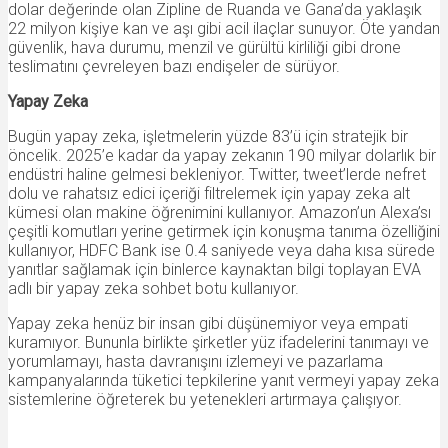
dolar değerinde olan Zipline de Ruanda ve Gana’da yaklaşık
22 milyon kişiye kan ve aşı gibi acil ilaçlar sunuyor. Öte yandan
güvenlik, hava durumu, menzil ve gürültü kirliliği gibi drone
teslimatını çevreleyen bazı endişeler de sürüyor.
Yapay Zeka
Bugün yapay zeka, işletmelerin yüzde 83’ü için stratejik bir
öncelik. 2025’e kadar da yapay zekanın 190 milyar dolarlık bir
endüstri haline gelmesi bekleniyor. Twitter, tweet’lerde nefret
dolu ve rahatsız edici içeriği filtrelemek için yapay zeka alt
kümesi olan makine öğrenimini kullanıyor. Amazon’un Alexa’sı
çeşitli komutları yerine getirmek için konuşma tanıma özelliğini
kullanıyor, HDFC Bank ise 0.4 saniyede veya daha kısa sürede
yanıtlar sağlamak için binlerce kaynaktan bilgi toplayan EVA
adlı bir yapay zeka sohbet botu kullanıyor.
Yapay zeka henüz bir insan gibi düşünemiyor veya empati
kuramıyor. Bununla birlikte şirketler yüz ifadelerini tanımayı ve
yorumlamayı, hasta davranışını izlemeyi ve pazarlama
kampanyalarında tüketici tepkilerine yanıt vermeyi yapay zeka
sistemlerine öğreterek bu yetenekleri artırmaya çalışıyor.