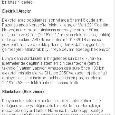
bir listesini derledi.
Elektrikli Araçlar
Elektrikli araç popülaritesi son yıllarda önemli ölçüde arttı.
Pazar şu anda Norveç’te (elektrikli araçlar Mart 2019’da tüm
Norveç’in otomobil satışlarının neredeyse yüzde 60’ını
oluşturdu) ve Çin’de (2018’de 1,1 milyon elektrikli araç satıldı)
oldukça baskın. ABD’de ise satışlar 2017-2018 arasında
yüzde 81 arttı ve özellikle pillerin giderek daha uygun hale
gelmesiyle katlanarak büyümeye devam edeceği bekleniyor.
Dünya daha sürdürülebilir bir gelecek için baskı kurarken;
işletmeler de dağıtım sistemleri için cleantech’e (temiz
teknoloji) yatırım yapıyor. Amazon kısa süre önce 100 bin
elektrikli minibüs aldı ve DHL ise 2050’ye kadar lojistikle ilgili
emisyonları sıfıra indirme taahhüdünün bir parçası olarak
2019’da 63 elektrikli minibüsü filosuna kattı.
Blockchain (Blok zincir)
Dünyanın teknoloji uzmanları bile bazen blockchain’in ne
olduğunu ve ne yaptığını özlü bir şekilde tanımlamak için
mücadele ediyor. Hacker Noon ise bu teknolojiyi basitçe