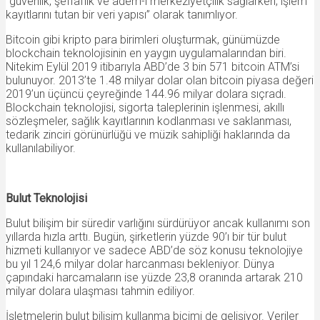
“güvenlik, şeffaflık ve adem-i merkeziyetçilik sağlarken; işlem
kayıtlarını tutan bir veri yapısı” olarak tanımlıyor.
Bitcoin gibi kripto para birimleri oluşturmak, günümüzde
blockchain teknolojisinin en yaygın uygulamalarından biri.
Nitekim Eylül 2019 itibarıyla ABD’de 3 bin 571 bitcoin ATM’si
bulunuyor. 2013’te 1.48 milyar dolar olan bitcoin piyasa değeri
2019’un üçüncü çeyreğinde 144.96 milyar dolara sıçradı.
Blockchain teknolojisi, sigorta taleplerinin işlenmesi, akıllı
sözleşmeler, sağlık kayıtlarının kodlanması ve saklanması,
tedarik zinciri görünürlüğü ve müzik sahipliği haklarında da
kullanılabiliyor.
Bulut Teknolojisi
Bulut bilişim bir süredir varlığını sürdürüyor ancak kullanımı son
yıllarda hızla arttı. Bugün, şirketlerin yüzde 90’ı bir tür bulut
hizmeti kullanıyor ve sadece ABD’de söz konusu teknolojiye
bu yıl 124,6 milyar dolar harcanması bekleniyor. Dünya
çapındaki harcamaların ise yüzde 23,8 oranında artarak 210
milyar dolara ulaşması tahmin ediliyor.
İşletmelerin bulut bilişim kullanma biçimi de gelişiyor. Veriler