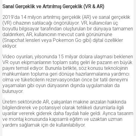
Sanal Gerçeklik ve Artırılmış Gerçeklik (VR & AR)
2019’da 14 milyon artırılmış gerçeklik (AR) ve sanal gerçeklik
(VR) cihazının satılacağı öngörülüyor. VR, kullanıcıları üç
boyutlu bilgisayar tarafından oluşturulan bir dünyaya tamamen
daldırırken; AR, kullanıcının mevcut canlı görünümüne
(Snapchat lensleri veya Pokemon Go gibi) dijital özellikler
ekliyor.
Video oyunları, yılsonunda 15 milyar dolara ulaşması beklenen
VR oyun ekipmanlarının toplam satış geliri ile pazarın en büyük
payını temsil ediyor. Bununla birlikte, söz konusu teknolojinin
mahkumların topluma geri dönüşe hazırlanmalarına yardımcı
olma ve tüketicilerin rezervasyondan önce bir tatil deneyimi
yaşamaları gibi oyun dünyasının dışında uygulamaları da
bulunuyor.
Üretim sektöründe AR, çalışanları makine arızaları hakkında
bilgilendirerek ve potansiyel olarak tehlikeli durumlarla ilgili
uyarılar vererek giderek daha faydalı hale geldi. Ayrıca tasarım
ve montaj konusunda kapsamlı eğitim ve uzaktan uzman
yardımı sağlamak için de kullanılabiliyor.