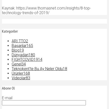
Kaynak: https://www.thomasnet.com/insights/8-top-
technology-trends-of-2019/
Kategoriler
ARI TTO
2
Başarılar
165
Blog
19
Dünyadan
180
FIGHTCOVID19
14
Genel
34
Teknokent'te Bu Ay Neler Oldu
18
Ürünler
168
Videolar
83
Abone Ol
E-mail