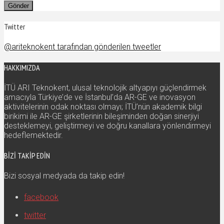
Twitter
@ariteknokent tarafından gönderilen tweetler
HAKKIMIZDA
İTÜ ARI Teknokent, ulusal teknolojik altyapıyı güçlendirmek
amacıyla Türkiye’de ve İstanbul’da AR-GE ve inovasyon
aktivitelerinin odak noktası olmayı; İTÜ’nün akademik bilgi
birikimi ile AR-GE şirketlerinin bileşiminden doğan sinerjiyi
desteklemeyi, geliştirmeyi ve doğru kanallara yönlendirmeyi
hedeflemektedir.
BIZI TAKIP EDIN
Bizi sosyal medyada da takip edin!
facebook
twitter