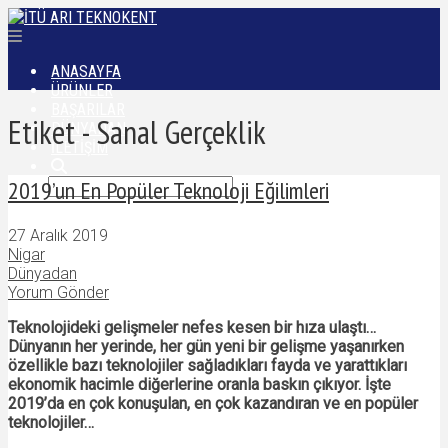
ANASAYFA
ÜRÜNLER
BAŞARILAR
Etiket - Sanal Gerçeklik
DÜNYADAN
İLETIŞIM
2019’un En Popüler Teknoloji Eğilimleri
27 Aralık 2019
Nigar
Dünyadan
Yorum Gönder
Teknolojideki gelişmeler nefes kesen bir hıza ulaştı…
Dünyanın her yerinde, her gün yeni bir gelişme yaşanırken
özellikle bazı teknolojiler sağladıkları fayda ve yarattıkları
ekonomik hacimle diğerlerine oranla baskın çıkıyor. İşte
2019’da en çok konuşulan, en çok kazandıran ve en popüler
teknolojiler…