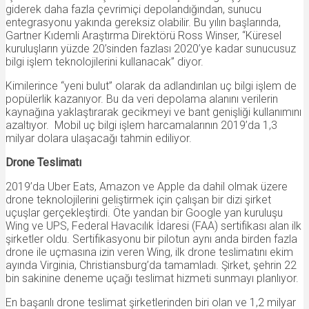
giderek daha fazla çevrimiçi depolandığından, sunucu
entegrasyonu yakında gereksiz olabilir. Bu yılın başlarında,
Gartner Kıdemli Araştırma Direktörü Ross Winser, “Küresel
kuruluşların yüzde 20’sinden fazlası 2020’ye kadar sunucusuz
bilgi işlem teknolojilerini kullanacak” diyor.
Kimilerince “yeni bulut” olarak da adlandırılan uç bilgi işlem de
popülerlik kazanıyor. Bu da veri depolama alanını verilerin
kaynağına yaklaştırarak gecikmeyi ve bant genişliği kullanımını
azaltıyor. Mobil uç bilgi işlem harcamalarının 2019’da 1,3
milyar dolara ulaşacağı tahmin ediliyor.
Drone Teslimatı
2019’da Uber Eats, Amazon ve Apple da dahil olmak üzere
drone teknolojilerini geliştirmek için çalışan bir dizi şirket
uçuşlar gerçekleştirdi. Öte yandan bir Google yan kuruluşu
Wing ve UPS, Federal Havacılık İdaresi (FAA) sertifikası alan ilk
şirketler oldu. Sertifikasyonu bir pilotun aynı anda birden fazla
drone ile uçmasına izin veren Wing, ilk drone teslimatını ekim
ayında Virginia, Christiansburg’da tamamladı. Şirket, şehrin 22
bin sakinine deneme uçağı teslimat hizmeti sunmayı planlıyor.
En başarılı drone teslimat şirketlerinden biri olan ve 1,2 milyar