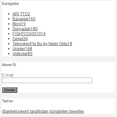
Kategoriler
ARI TTO
2
Başarılar
165
Blog
19
Dünyadan
180
FIGHTCOVID19
14
Genel
34
Teknokent'te Bu Ay Neler Oldu
18
Ürünler
168
Videolar
83
Abone Ol
E-mail
Twitter
@ariteknokent tarafından gönderilen tweetler