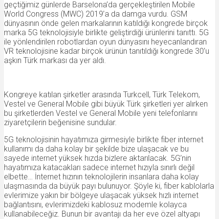
geçtiğimiz günlerde Barselona’da gerçekleştirilen Mobile
World Congress (MWC) 2019’a da damga vurdu. GSM
dünyasının önde gelen markalarının katıldığı kongrede birçok
marka 5G teknolojisiyle birlikte geliştirdiği ürünlerini tanıttı. 5G
ile yönlendirilen robotlardan oyun dünyasını heyecanlandıran
VR teknolojisine kadar birçok ürünün tanıtıldığı kongrede 30’u
aşkın Türk markası da yer aldı.
Kongreye katılan şirketler arasında Turkcell, Türk Telekom,
Vestel ve General Mobile gibi büyük Türk şirketleri yer alırken
bu şirketlerden Vestel ve General Mobile yeni telefonlarını
ziyaretçilerin beğenisine sundular.
5G teknolojisinin hayatımıza girmesiyle birlikte fiber internet
kullanımı da daha kolay bir şekilde bize ulaşacak ve bu
sayede internet yüksek hızda bizlere aktarılacak. 5G’nin
hayatımıza katacakları sadece internet hızıyla sınırlı değil
elbette… İnternet hızının teknolojilerin insanlara daha kolay
ulaşmasında da büyük payı bulunuyor. Şöyle ki, fiber kablolarla
evlerimize yakın bir bölgeye ulaşacak yüksek hızlı internet
bağlantısını, evlerimizdeki kablosuz modemle kolayca
kullanabileceğiz. Bunun bir avantajı da her eve özel altyapı