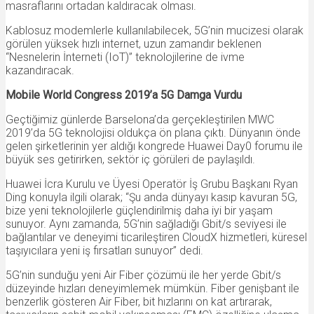
masraflarını ortadan kaldıracak olması.
Kablosuz modemlerle kullanılabilecek, 5G’nin mucizesi olarak
görülen yüksek hızlı internet, uzun zamandır beklenen
“Nesnelerin İnterneti (IoT)” teknolojilerine de ivme
kazandıracak.
Mobile World Congress 2019’a 5G Damga Vurdu
Geçtiğimiz günlerde Barselona’da gerçekleştirilen MWC
2019’da 5G teknolojisi oldukça ön plana çıktı. Dünyanın önde
gelen şirketlerinin yer aldığı kongrede Huawei Day0 forumu ile
büyük ses getirirken, sektör iç görüleri de paylaşıldı.
Huawei İcra Kurulu ve Üyesi Operatör İş Grubu Başkanı Ryan
Ding konuyla ilgili olarak; “Şu anda dünyayı kasıp kavuran 5G,
bize yeni teknolojilerle güçlendirilmiş daha iyi bir yaşam
sunuyor. Aynı zamanda, 5G’nin sağladığı Gbit/s seviyesi ile
bağlantılar ve deneyimi ticarileştiren CloudX hizmetleri, küresel
taşıyıcılara yeni iş fırsatları sunuyor” dedi.
5G’nin sunduğu yeni Air Fiber çözümü ile her yerde Gbit/s
düzeyinde hızları deneyimlemek mümkün. Fiber genişbant ile
benzerlik gösteren Air Fiber, bit hızlarını on kat artırarak,