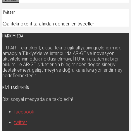
Twitter
@ariteknokent tarafından gönderilen tweetler
HAKKIMIZDA
İTÜ ARI Teknokent, ulusal teknolojik altyapıyı güçlendirmek
amacıyla Türkiye’de ve İstanbul’da AR-GE ve inovasyon
aktivitelerinin odak noktası olmayı; İTÜ’nün akademik bilgi
birikimi ile AR-GE şirketlerinin bileşiminden doğan sinerjiyi
desteklemeyi, geliştirmeyi ve doğru kanallara yönlendirmeyi
hedeflemektedir.
BIZI TAKIP EDIN
Bizi sosyal medyada da takip edin!
facebook
twitter