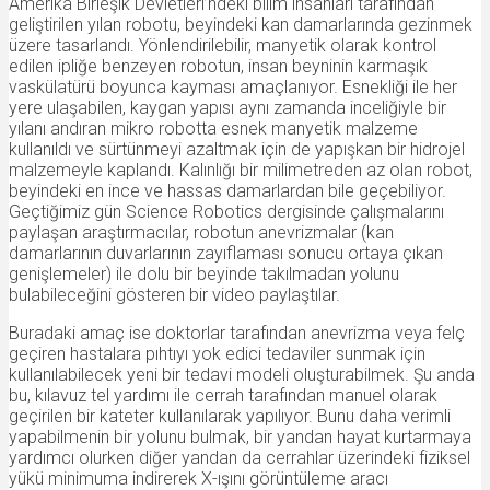
Amerika Birleşik Devletleri’ndeki bilim insanları tarafından
geliştirilen yılan robotu, beyindeki kan damarlarında gezinmek
üzere tasarlandı. Yönlendirilebilir, manyetik olarak kontrol
edilen ipliğe benzeyen robotun, insan beyninin karmaşık
vaskülatürü boyunca kayması amaçlanıyor. Esnekliği ile her
yere ulaşabilen, kaygan yapısı aynı zamanda inceliğiyle bir
yılanı andıran mikro robotta esnek manyetik malzeme
kullanıldı ve sürtünmeyi azaltmak için de yapışkan bir hidrojel
malzemeyle kaplandı. Kalınlığı bir milimetreden az olan robot,
beyindeki en ince ve hassas damarlardan bile geçebiliyor.
Geçtiğimiz gün Science Robotics dergisinde çalışmalarını
paylaşan araştırmacılar, robotun anevrizmalar (kan
damarlarının duvarlarının zayıflaması sonucu ortaya çıkan
genişlemeler) ile dolu bir beyinde takılmadan yolunu
bulabileceğini gösteren bir video paylaştılar.
Buradaki amaç ise doktorlar tarafından anevrizma veya felç
geçiren hastalara pıhtıyı yok edici tedaviler sunmak için
kullanılabilecek yeni bir tedavi modeli oluşturabilmek. Şu anda
bu, kılavuz tel yardımı ile cerrah tarafından manuel olarak
geçirilen bir kateter kullanılarak yapılıyor. Bunu daha verimli
yapabilmenin bir yolunu bulmak, bir yandan hayat kurtarmaya
yardımcı olurken diğer yandan da cerrahlar üzerindeki fiziksel
yükü minimuma indirerek X-ışını görüntüleme aracı