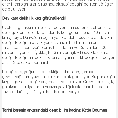
enerjili çarpışmaları sırasında oluşabileceğini belirten görüşler
de bulunuyor.
Dev kara delik ilk kez görüntülendi!
Uzak bir galaksinin merkezinde yer alan süper kütleli bir kara
delik gök bilimciler tarafından ilk kez görüntülendi. 40 milyar
km çapıyla Dünya’dan üç milyon kat daha büyük olan dev kara
deliğin fotoğrafı büyük yankı uyandırdı. Bilim insanları
tarafından ‘canavar’ olarak tanımlanan ve Dünya’dan 500
milyon trilyon km (yaklaşık 53 milyon ışık yılı) uzaktaki kara
deliğin fotoğrafını çekmek için dünyanın farklı bölgelerinde yer
alan 13 teleskop kullanıldı.
Fotoğrafta, yoğun bir parlaklığa sahip ‘ateş çemberi’nin
çevrelediği tam yuvarlak bir kara delik görülüyor. Bu parlaklığa,
kızgın gazların deliğe düşmesi neden oluyor. Ortaya çıkan ışık,
galaksideki milyarlarca yıldızın yaydığı toplam ışıktan daha
fazla olduğu için Dünya’dan da görülebiliyor.
Tarihi karenin arkasındaki genç bilim kadını: Katie Bouman