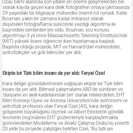
Uzay bilimi alanında son yılların en önemli gelişmelerden biri
olarak kayda geçen kara delik fotoğrafının ortaya çıkmasında
29 yaşındaki bir bilgisayar mühendisi önemli rol oynadı. Katie
Bouman, yakın bir zamana kadar imkansız olarak
düşünülen fotoğraflama sürecinde yazdığı algoritma ile
başroldeki isimlerden biri oldu. Bouman, söz konusu
algoritmayı 3 yıl önce Massachusetts Teknoloji Enstitüsü’nde
(MIT) yüksek lisans öğrencisi iken hazırlamaya başladı.
Başında olduğu projede, MIT ve Harvard’dan mühendisler,
astrofizikçiler ve gök bilimciler yer aldı.
Ekipte bir Türk bilim insanı da yer aldı:
Feryal Özel
Kara deliğin görüntülenmesini sağlayan ekipte bir Türk bilim
insanı da yer aldı. Bilimsel çalışmalarını ABD’de sürdüren ve
‘dünyanın en akıllı kadınlarından biri’ olarak nitelendirilen, EHT
Bilim Konseyi Üyesi ve Arizona Üniversitesi’nde astronomi ve
astrofizik profesörü olan Feryal Özel (43), kara deliğin
gölgesinin büyüklüğünü ölçmek ve Albert Einstein’in görelilik
teorisinin öngörülerini EHT gözlemleriyle karşılaştırmakla
görevlendirilen Modelleme ve Analiz Çalışma Grubu’nu yönetti.
20 yıldır bu projede çalıştığını belirten Özel, “Bu tatlı anı