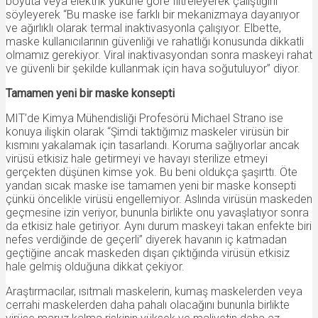
boyuta veya elektrik yüküne göre filtreleyerek çalıştığını
söyleyerek “Bu maske ise farklı bir mekanizmaya dayanıyor
ve ağırlıklı olarak termal inaktivasyonla çalışıyor. Elbette,
maske kullanıcılarının güvenliği ve rahatlığı konusunda dikkatli
olmamız gerekiyor. Viral inaktivasyondan sonra maskeyi rahat
ve güvenli bir şekilde kullanmak için hava soğutuluyor” diyor.
Tamamen yeni bir maske konsepti
MIT’de Kimya Mühendisliği Profesörü Michael Strano ise
konuya ilişkin olarak “Şimdi taktığımız maskeler virüsün bir
kısmını yakalamak için tasarlandı. Koruma sağlıyorlar ancak
virüsü etkisiz hale getirmeyi ve havayı sterilize etmeyi
gerçekten düşünen kimse yok. Bu beni oldukça şaşırttı. Öte
yandan sıcak maske ise tamamen yeni bir maske konsepti
çünkü öncelikle virüsü engellemiyor. Aslında virüsün maskeden
geçmesine izin veriyor, bununla birlikte onu yavaşlatıyor sonra
da etkisiz hale getiriyor. Aynı durum maskeyi takan enfekte biri
nefes verdiğinde de geçerli” diyerek havanın iç katmadan
geçtiğine ancak maskeden dışarı çıktığında virüsün etkisiz
hale gelmiş olduğuna dikkat çekiyor.
Araştırmacılar, ısıtmalı maskelerin, kumaş maskelerden veya
cerrahi maskelerden daha pahalı olacağını bununla birlikte