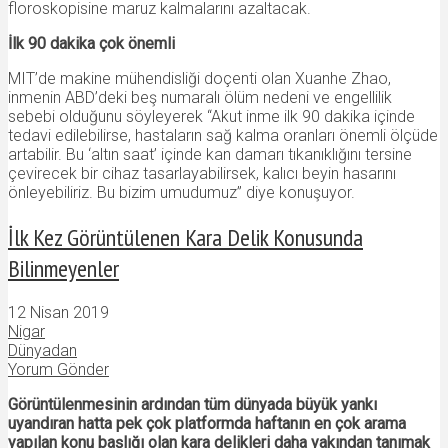
floroskopisine maruz kalmalarını azaltacak.
İlk 90 dakika çok önemli
MIT’de makine mühendisliği doçenti olan Xuanhe Zhao,
inmenin ABD’deki beş numaralı ölüm nedeni ve engellilik
sebebi olduğunu söyleyerek “Akut inme ilk 90 dakika içinde
tedavi edilebilirse, hastaların sağ kalma oranları önemli ölçüde
artabilir. Bu ‘altın saat’ içinde kan damarı tıkanıklığını tersine
çevirecek bir cihaz tasarlayabilirsek, kalıcı beyin hasarını
önleyebiliriz. Bu bizim umudumuz” diye konuşuyor.
İlk Kez Görüntülenen Kara Delik Konusunda
Bilinmeyenler
12 Nisan 2019
Nigar
Dünyadan
Yorum Gönder
Görüntülenmesinin ardından tüm dünyada büyük yankı
uyandıran hatta pek çok platformda haftanın en çok arama
yapılan konu başlığı olan kara delikleri daha yakından tanımak