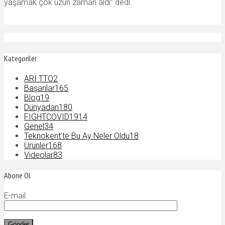
yaşamak çok uzun zaman aldı” dedi.
Kategoriler
ARI TTO
2
Başarılar
165
Blog
19
Dünyadan
180
FIGHTCOVID19
14
Genel
34
Teknokent'te Bu Ay Neler Oldu
18
Ürünler
168
Videolar
83
Abone Ol
E-mail