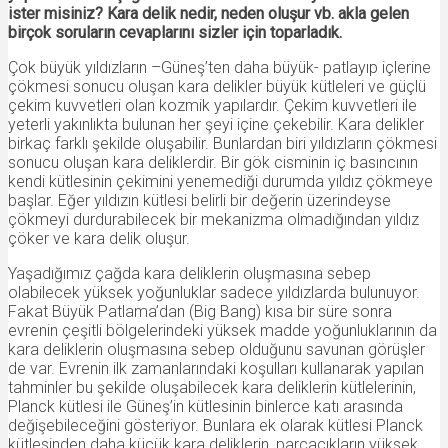
ister misiniz? Kara delik nedir, neden oluşur vb. akla gelen
birçok soruların cevaplarını sizler için toparladık.
Çok büyük yıldızların –Güneş’ten daha büyük- patlayıp içlerine
çökmesi sonucu oluşan kara delikler büyük kütleleri ve güçlü
çekim kuvvetleri olan kozmik yapılardır. Çekim kuvvetleri ile
yeterli yakınlıkta bulunan her şeyi içine çekebilir. Kara delikler
birkaç farklı şekilde oluşabilir. Bunlardan biri yıldızların çökmesi
sonucu oluşan kara deliklerdir. Bir gök cisminin iç basıncının
kendi kütlesinin çekimini yenemediği durumda yıldız çökmeye
başlar. Eğer yıldızın kütlesi belirli bir değerin üzerindeyse
çökmeyi durdurabilecek bir mekanizma olmadığından yıldız
çöker ve kara delik oluşur.
Yaşadığımız çağda kara deliklerin oluşmasına sebep
olabilecek yüksek yoğunluklar sadece yıldızlarda bulunuyor.
Fakat Büyük Patlama’dan (Big Bang) kısa bir süre sonra
evrenin çeşitli bölgelerindeki yüksek madde yoğunluklarının da
kara deliklerin oluşmasına sebep olduğunu savunan görüşler
de var. Evrenin ilk zamanlarındaki koşulları kullanarak yapılan
tahminler bu şekilde oluşabilecek kara deliklerin kütlelerinin,
Planck kütlesi ile Güneş’in kütlesinin binlerce katı arasında
değişebileceğini gösteriyor. Bunlara ek olarak kütlesi Planck
kütlesinden daha küçük kara deliklerin, parçacıkların yüksek