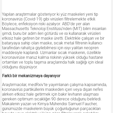
Yapılan araştırmalar gösteriyor ki yüz maskeleri yeni tip
koronavirüs (Covid-19) gibi virüsleri filtrelemekte etkili.
Böylece, enfeksiyon riski azalıyor. ABD’de yer alan
Massachusetts Teknoloji Enstitüsü’nden (MIT) bilim insanları
şimdi, bunu bir adım ileri götürdü ve ısı kullanarak virüsleri
etkisiz hale getiren bir maske üretti. Elektrikle çalışan ve bir
bataryaya sahip olan maske, sıcak metal filtrenin kullanıcı
tarafından rahatça giyilebilmesi için ısıyı yalıtan neopren
maddesiyle kaplandı. Uzmanlar sıcak maskenin, özellikle
koronavirüse maruz kalma riskinin yüksek olduğu hastane
ortamları ve toplu taşıma araçlarında halk sağlığı için ideal
olduğunu düşünüyor.
Farklı bir mekanizmaya dayanıyor
Araştırmacılar, medRxiv’te yayımlanan çalışma kapsamında,
koronavirüs partiküllerini maskeden içeri veya dışarı nefes
alırken etkisiz hale getirmek için bakır levhanın ulaşması
gereken optimum sıcaklığın 90 derece olduğunu belirledi.
Makalenin yazarı ve Kimya Mühendisi Samuel Faucher,
günümüzde maskelerin büyük çoğunluğunun parçacıkları