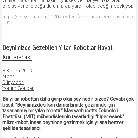
virüse maruz kalma riskinin yüksek ve maliyetin daha az
endişe verici olduğu durumlarda yararlı olabileceğini söylüyor.
https://news.mit.edu/2020/heated-face-mask-coronaviruses-
1021
Beynimizde Gezebilen Yılan Robotlar Hayat
Kurtaracak!
8 Kasım 2019
Nigar
Dünyadan
Yorum Gönder
Bir yılan robottan daha garip olan şey nedir sizce? Cevabı çok
basit: “Beynimizdeki kan damarlarında gezinmek için
tasarlanmış bir yılan robotu.” Massachusetts Teknoloji
Enstitüsü (MIT) mühendislerinin tasarladığı “hiper esnek”
mikro-robot, insan beyninde gezinmek için yılana benzer
şekilde tasarlandı.