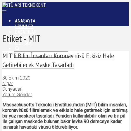
ANASAYFA
ÜRÜNLER
BAŞARILAR
Etiket - MIT
DÜNYADAN
İLETIŞIM
MIT’li Bilim İnsanları Koronavirüsü Etkisiz Hale
Getirebilecek Maske Tasarladı
30 Ekim 2020
Nigar
Dünyadan
Yorum Gönder
Massachusetts Teknoloji Enstitüsü’nden (MIT) bilim insanları,
koronavirüsü filtrelemek ve etkisiz hale getirmek için ısıtılmış
bir yüz maskesi tasarladı. Yeniden kullanılabilir olan ve bir pil
ile çalışan maskede bulunan bakır levha 90 dereceye kadar
ısınarak havadaki virüsü öldürebiliyor.