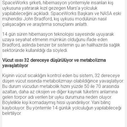
SpaceWorks şirketi, hibernasyon yöntemiyle insanları kış
uykusuna yatırarak kızıl gezegen Mars’a yolculuk
yapılabileceğini açıkladı. SpaceWorks Başkanı ve NASA eski
mühendisi John Bradford, kış uykusu modülünün nasıl
çalışacağını ve araştırma sonuçlarını anlattı.
14 gün süren hibernasyon teknolojisi sayesinde uyuyarak
uzaya seyahat etmenin mümkün olduğunu ifade eden
Bradford, aslında benzer bir sistemin şu an halihazırda sağlık
sektöründe kullanıldığı da söyledi.
Vücut ısısı 32 dereceye düşürülüyor ve metabolizma
yavaşlatılıyor
Kişinin vücut sıcaklığını kontrol eden bu sistem, 32 dereceye
düşen vücut ısısında metabolizmayı olabildiğince yavaşlatıyor.
Bu durum vücudun metabolik hızını yüzde 50 ile 70 arasında
azaltan, daha az oksijen ve diğer kaynak tüketimi anlamına
gelen torpor adı verilen bir uyku durumuna neden oluyor.
Böylelikle kişi komadaymış hissi uyandırılıyor. Yani bilinç
kayboluyor. Bu yöntemle 14 günlük yolculuğun yapılabileceği
belirtiliyor.