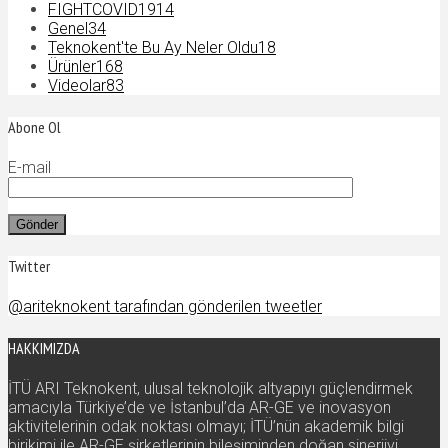
FIGHTCOVID19
14
Genel
34
Teknokent'te Bu Ay Neler Oldu
18
Ürünler
168
Videolar
83
Abone Ol
E-mail
Twitter
@ariteknokent tarafından gönderilen tweetler
HAKKIMIZDA
İTÜ ARI Teknokent, ulusal teknolojik altyapıyı güçlendirmek
amacıyla Türkiye’de ve İstanbul’da AR-GE ve inovasyon
aktivitelerinin odak noktası olmayı; İTÜ’nün akademik bilgi
birikimi ile AR-GE şirketlerinin bileşiminden doğan sinerjiyi