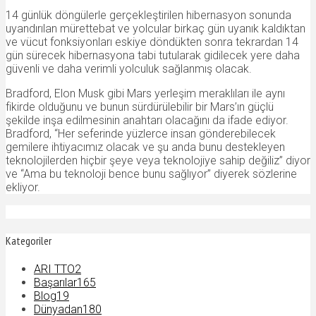
14 günlük döngülerle gerçekleştirilen hibernasyon sonunda
uyandırılan mürettebat ve yolcular birkaç gün uyanık kaldıktan
ve vücut fonksiyonları eskiye döndükten sonra tekrardan 14
gün sürecek hibernasyona tabi tutularak gidilecek yere daha
güvenli ve daha verimli yolculuk sağlanmış olacak.
Bradford, Elon Musk gibi Mars yerleşim meraklıları ile aynı
fikirde olduğunu ve bunun sürdürülebilir bir Mars’ın güçlü
şekilde inşa edilmesinin anahtarı olacağını da ifade ediyor.
Bradford, “Her seferinde yüzlerce insan gönderebilecek
gemilere ihtiyacımız olacak ve şu anda bunu destekleyen
teknolojilerden hiçbir şeye veya teknolojiye sahip değiliz” diyor
ve “Ama bu teknoloji bence bunu sağlıyor” diyerek sözlerine
ekliyor.
Kategoriler
ARI TTO
2
Başarılar
165
Blog
19
Dünyadan
180