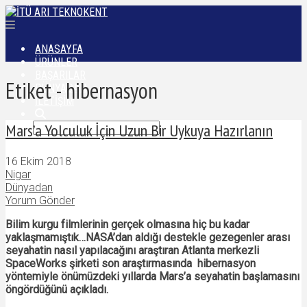
ANASAYFA
ÜRÜNLER
BAŞARILAR
Etiket - hibernasyon
DÜNYADAN
İLETIŞIM
Mars’a Yolculuk İçin Uzun Bir Uykuya Hazırlanın
16 Ekim 2018
Nigar
Dünyadan
Yorum Gönder
Bilim kurgu filmlerinin gerçek olmasına hiç bu kadar
yaklaşmamıştık…NASA’dan aldığı destekle gezegenler arası
seyahatin nasıl yapılacağını araştıran Atlanta merkezli
SpaceWorks şirketi son araştırmasında hibernasyon
yöntemiyle önümüzdeki yıllarda Mars’a seyahatin başlamasını
öngördüğünü açıkladı.