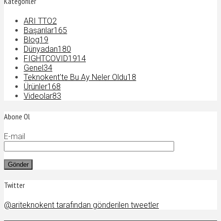
Kategoriler
ARI TTO
2
Başarılar
165
Blog
19
Dünyadan
180
FIGHTCOVID19
14
Genel
34
Teknokent'te Bu Ay Neler Oldu
18
Ürünler
168
Videolar
83
Abone Ol
E-mail
Twitter
@ariteknokent tarafından gönderilen tweetler