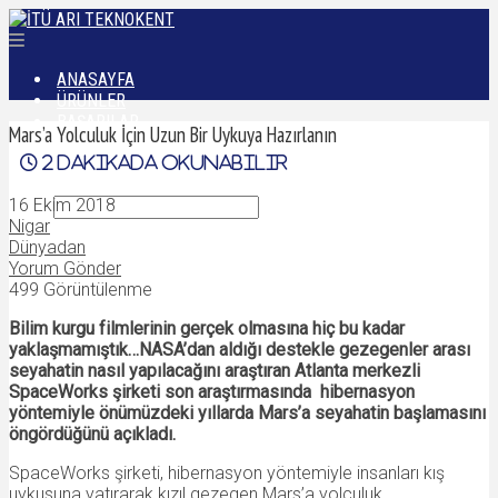
ANASAYFA
ÜRÜNLER
BAŞARILAR
Mars’a Yolculuk İçin Uzun Bir Uykuya Hazırlanın
DÜNYADAN
2
dakikada okunabilir
İLETIŞIM
16 Ekim 2018
Nigar
Dünyadan
Yorum Gönder
499 Görüntülenme
Bilim kurgu filmlerinin gerçek olmasına hiç bu kadar
yaklaşmamıştık…NASA’dan aldığı destekle gezegenler arası
seyahatin nasıl yapılacağını araştıran Atlanta merkezli
SpaceWorks şirketi son araştırmasında hibernasyon
yöntemiyle önümüzdeki yıllarda Mars’a seyahatin başlamasını
öngördüğünü açıkladı.
SpaceWorks şirketi, hibernasyon yöntemiyle insanları kış
uykusuna yatırarak kızıl gezegen Mars’a yolculuk