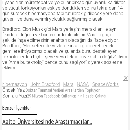
uyandırılan mürettebat ve yolcular birkaç gün uyanık kaldıktan
ve vücut fonksiyonları eskiye döndükten sonra tekrardan 14
gün sürecek hibernasyona tabi tutularak gidilecek yere daha
güvenli ve daha verimli yolculuk sağlanmış olacak.
Bradford, Elon Musk gibi Mars yerleşim meraklıları ile aynı
fikirde olduğunu ve bunun sürdürülebilir bir Mars’ın güçlü
şekilde inşa edilmesinin anahtarı olacağını da ifade ediyor.
Bradford, “Her seferinde yüzlerce insan gönderebilecek
gemilere ihtiyacımız olacak ve şu anda bunu destekleyen
teknolojilerden hiçbir şeye veya teknolojiye sahip değiliz” diyor
ve “Ama bu teknoloji bence bunu sağlıyor” diyerek sözlerine
ekliyor.
hibernasyon
John Bradford
Mars
NASA
SpaceWorks
Doktar Tarımsal Verileri Arazilerden Topluyor
Önceki Yazı
29 Milyon Facebook Kullanıcısının Hesabı Çalındı
Sonraki Yazı
Benzer İçerikler
Aalto Üniversitesi’nde Araştırmacılar...