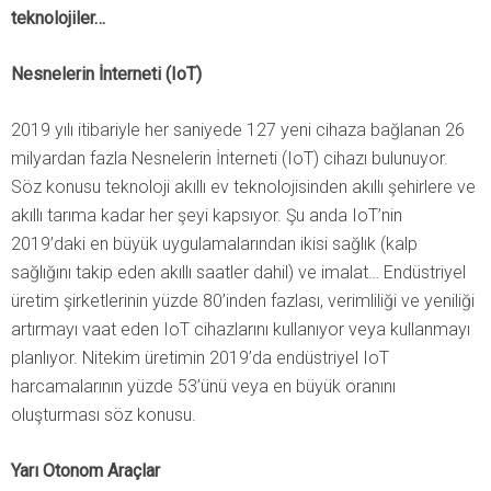
teknolojiler…
Nesnelerin İnterneti (IoT)
2019 yılı itibariyle her saniyede 127 yeni cihaza bağlanan 26
milyardan fazla Nesnelerin İnterneti (IoT) cihazı bulunuyor.
Söz konusu teknoloji akıllı ev teknolojisinden akıllı şehirlere ve
akıllı tarıma kadar her şeyi kapsıyor. Şu anda IoT’nin
2019’daki en büyük uygulamalarından ikisi sağlık (kalp
sağlığını takip eden akıllı saatler dahil) ve imalat… Endüstriyel
üretim şirketlerinin yüzde 80’inden fazlası, verimliliği ve yeniliği
artırmayı vaat eden IoT cihazlarını kullanıyor veya kullanmayı
planlıyor. Nitekim üretimin 2019’da endüstriyel IoT
harcamalarının yüzde 53’ünü veya en büyük oranını
oluşturması söz konusu.
Yarı Otonom Araçlar