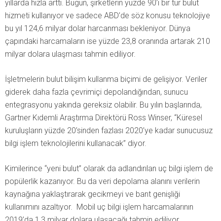
yıllarda hızla arttı. Bugün, şirketlerin yüzde 90’ı bir tür bulut
hizmeti kullanıyor ve sadece ABD’de söz konusu teknolojiye
bu yıl 124,6 milyar dolar harcanması bekleniyor. Dünya
çapındaki harcamaların ise yüzde 23,8 oranında artarak 210
milyar dolara ulaşması tahmin ediliyor.
İşletmelerin bulut bilişim kullanma biçimi de gelişiyor. Veriler
giderek daha fazla çevrimiçi depolandığından, sunucu
entegrasyonu yakında gereksiz olabilir. Bu yılın başlarında,
Gartner Kıdemli Araştırma Direktörü Ross Winser, “Küresel
kuruluşların yüzde 20’sinden fazlası 2020’ye kadar sunucusuz
bilgi işlem teknolojilerini kullanacak” diyor.
Kimilerince “yeni bulut” olarak da adlandırılan uç bilgi işlem de
popülerlik kazanıyor. Bu da veri depolama alanını verilerin
kaynağına yaklaştırarak gecikmeyi ve bant genişliği
kullanımını azaltıyor. Mobil uç bilgi işlem harcamalarının
2019’da 1,3 milyar dolara ulaşacağı tahmin ediliyor.