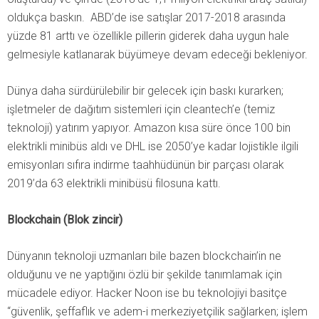
oldukça baskın. ABD’de ise satışlar 2017-2018 arasında
yüzde 81 arttı ve özellikle pillerin giderek daha uygun hale
gelmesiyle katlanarak büyümeye devam edeceği bekleniyor.
Dünya daha sürdürülebilir bir gelecek için baskı kurarken;
işletmeler de dağıtım sistemleri için cleantech’e (temiz
teknoloji) yatırım yapıyor. Amazon kısa süre önce 100 bin
elektrikli minibüs aldı ve DHL ise 2050’ye kadar lojistikle ilgili
emisyonları sıfıra indirme taahhüdünün bir parçası olarak
2019’da 63 elektrikli minibüsü filosuna kattı.
Blockchain (Blok zincir)
Dünyanın teknoloji uzmanları bile bazen blockchain’in ne
olduğunu ve ne yaptığını özlü bir şekilde tanımlamak için
mücadele ediyor. Hacker Noon ise bu teknolojiyi basitçe
“güvenlik, şeffaflık ve adem-i merkeziyetçilik sağlarken; işlem