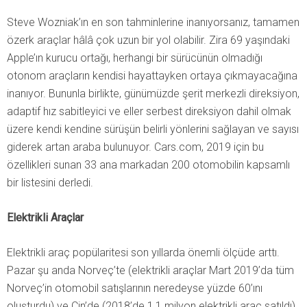
Steve Wozniak’ın en son tahminlerine inanıyorsanız, tamamen
özerk araçlar hâlâ çok uzun bir yol olabilir. Zira 69 yaşındaki
Apple’ın kurucu ortağı, herhangi bir sürücünün olmadığı
otonom araçların kendisi hayattayken ortaya çıkmayacağına
inanıyor. Bununla birlikte, günümüzde şerit merkezli direksiyon,
adaptif hız sabitleyici ve eller serbest direksiyon dahil olmak
üzere kendi kendine sürüşün belirli yönlerini sağlayan ve sayısı
giderek artan araba bulunuyor. Cars.com, 2019 için bu
özellikleri sunan 33 ana markadan 200 otomobilin kapsamlı
bir listesini derledi.
Elektrikli Araçlar
Elektrikli araç popülaritesi son yıllarda önemli ölçüde arttı.
Pazar şu anda Norveç’te (elektrikli araçlar Mart 2019’da tüm
Norveç’in otomobil satışlarının neredeyse yüzde 60’ını
oluşturdu) ve Çin’de (2018’de 1,1 milyon elektrikli araç satıldı)