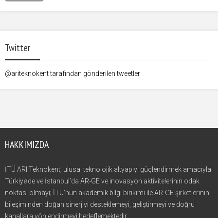
Twitter
@ariteknokent tarafından gönderilen tweetler
HAKKIMIZDA
İTÜ ARI Teknokent, ulusal teknolojik altyapıyı güçlendirmek amacıyla
Türkiye’de ve İstanbul’da AR-GE ve inovasyon aktivitelerinin odak
noktası olmayı; İTÜ’nün akademik bilgi birikimi ile AR-GE şirketlerinin
bileşiminden doğan sinerjiyi desteklemeyi, geliştirmeyi ve doğru
kanallara yönlendirmeyi hedeflemektedir.