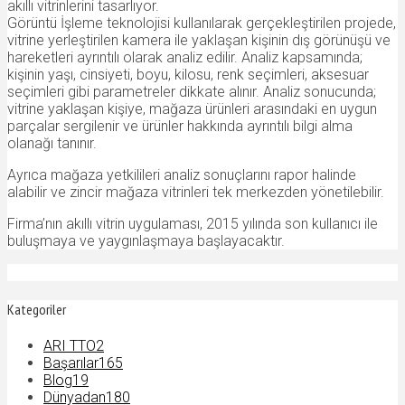
akıllı vitrinlerini tasarlıyor.
Görüntü İşleme teknolojisi kullanılarak gerçekleştirilen projede,
vitrine yerleştirilen kamera ile yaklaşan kişinin dış görünüşü ve
hareketleri ayrıntılı olarak analiz edilir. Analiz kapsamında;
kişinin yaşı, cinsiyeti, boyu, kilosu, renk seçimleri, aksesuar
seçimleri gibi parametreler dikkate alınır. Analiz sonucunda;
vitrine yaklaşan kişiye, mağaza ürünleri arasındaki en uygun
parçalar sergilenir ve ürünler hakkında ayrıntılı bilgi alma
olanağı tanınır.
Ayrıca mağaza yetkilileri analiz sonuçlarını rapor halinde
alabilir ve zincir mağaza vitrinleri tek merkezden yönetilebilir.
Firma’nın akıllı vitrin uygulaması, 2015 yılında son kullanıcı ile
buluşmaya ve yaygınlaşmaya başlayacaktır.
Kategoriler
ARI TTO
2
Başarılar
165
Blog
19
Dünyadan
180