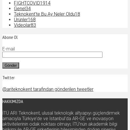
FIGHTCOVID19
14
Genel
34
Teknokent'te Bu Ay Neler Oldu
18
Ürünler
168
Videolar
83
Abone Ol
E-mail
Twitter
@ariteknokent tarafından gönderilen tweetler
HAKKIMIZDA
İTÜ ARI Teknokent, ulusal teknolojik altyapıyı güçlendirmek
amacıyla Türkiye’de ve İstanbul’da AR-GE ve inovasyon
aktivitelerinin odak noktası olmayı; İTÜ’nün akademik bilgi
birikimi ile AR-GE şirketlerinin bileşiminden doğan sinerjiyi