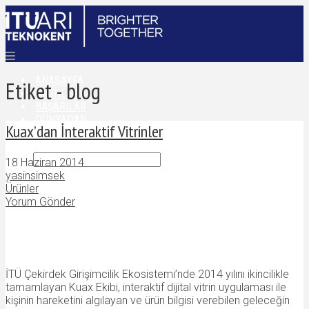
ANASAYFA
Etiket - blog
ÜRÜNLER
BAŞARILAR
DÜNYADAN
Kuax’dan İnteraktif Vitrinler
İLETIŞIM
18 Haziran 2014
yasinsimsek
Ürünler
Yorum Gönder
İTÜ Çekirdek Girişimcilik Ekosistemi’nde 2014 yılını ikincilikle
tamamlayan Kuax Ekibi, interaktif dijital vitrin uygulaması ile
kişinin hareketini algılayan ve ürün bilgisi verebilen geleceğin