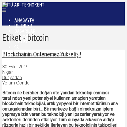
ANASAYFA
ÜRÜNLER
BAŞARILAR
Etiket - bitcoin
DÜNYADAN
İLETIŞIM
Blockchainin Önlenemez Yükselişi!
30 Eylül 2019
Nigar
Dünyadan
Yorum Gönder
Bitcoin ile beraber doğan öte yandan teknoloji camiası
tarafından yeni potansiyel kullanım amaçları yaratılan
blockchain teknolojisi, artık yepyeni bir internet türünün ana
omurgalarından biri… Bir merkeze bağlı olmaksızın işlem
yapmaya izin veren bu teknoloji yeni pazarlar yaratıyor ve
sektörleri derinden etkiliyor. Tüm dünyada arkasına aldığı
rüzgarla hızlı bir şekilde ilerleyen bu teknolojinin takipçileri