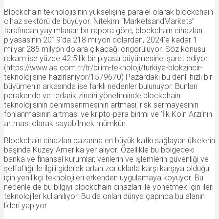
Blockchain teknolojisinin yükselişine paralel olarak blockchain
cihaz sektörü de büyüyor. Nitekim “MarketsandMarkets”
tarafından yayımlanan bir rapora göre, blockchain cihazları
piyasasının 2019’da 218 milyon dolardan, 2024’e kadar 1
milyar 285 milyon dolara çıkacağı öngörülüyor. Söz konusu
rakam ise yüzde 42.5’lik bir piyasa büyümesine işaret ediyor.
(https://www.aa.com.tr/tr/bilim-teknoloji/turkiye-blokzincir-
teknolojisine-hazirlaniyor/1579670) Pazardaki bu denli hızlı bir
büyümenin arkasında ise farklı nedenler bulunuyor. Bunları
perakende ve tedarik zinciri yönetiminde blockchain
teknolojisinin benimsenmesinin artması, risk sermayesinin
fonlanmasının artması ve kripto-para birimi ve ‘İlk Koin Arzı’nın
artması olarak sayabilmek mümkün.
Blockchain cihazları pazarına en büyük katkı sağlayan ülkelerin
başında Kuzey Amerika yer alıyor. Özellikle bu bölgedeki
banka ve finansal kurumlar, verilerin ve işlemlerin güvenliği ve
şeffaflığı ile ilgili giderek artan zorluklarla karşı karşıya olduğu
için yenilikçi teknolojileri erkenden uygulamaya koyuyor. Bu
nedenle de bu bilgiyi blockchain cihazları ile yönetmek için ileri
teknolojiler kullanılıyor. Bu da onları dünya çapında bu alanın
lideri yapıyor.