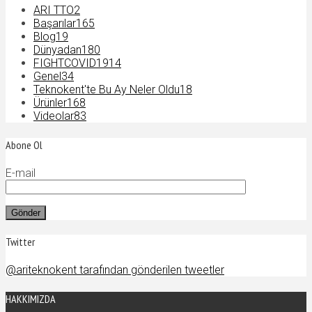
ARI TTO
2
Başarılar
165
Blog
19
Dünyadan
180
FIGHTCOVID19
14
Genel
34
Teknokent'te Bu Ay Neler Oldu
18
Ürünler
168
Videolar
83
Abone Ol
E-mail
Twitter
@ariteknokent tarafından gönderilen tweetler
HAKKIMIZDA