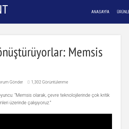
ANASAYFA
ÜRÜNL
Dönüştürüyorlar: Memsis
orum Gönder
1,302 Görüntülenme
yuncu: “Memsis olarak, çevre teknolojilerinde çok kritik
eri üzerinde çalışıyoruz.”