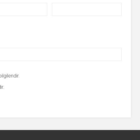
lgilendir.
ir.