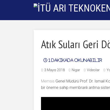
Atık Suları Geri 
1
dakikada okunabilir
3 Mayıs 2018
Nigar
Videolar
Y
Memsis
Genel Müdürü Prof. Dr. İsmail Ko
bir öneme sahip membranlı arıtma sisteml