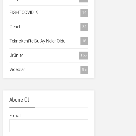
FIGHTCOVID19
14
Genel
34
Teknokent'te Bu Ay Neler Oldu
18
Ürünler
168
Videolar
83
Abone Ol
E-mail