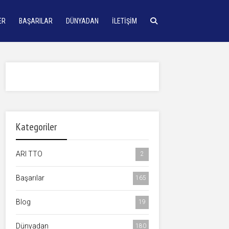
ER
BAŞARILAR
DÜNYADAN
İLETIŞIM
Kategoriler
ARI TTO
2
Başarılar
165
Blog
19
Dünyadan
180