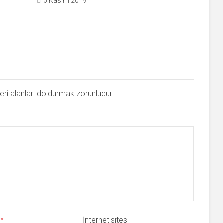
6 Kasım 2019
eri alanları doldurmak zorunludur.
a
*
İnternet sitesi