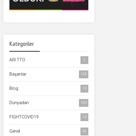
Kategoriler
ARI TTO
2
Başarılar
165
Blog
19
Dünyadan
180
FIGHTCOVID19
14
Genel
34