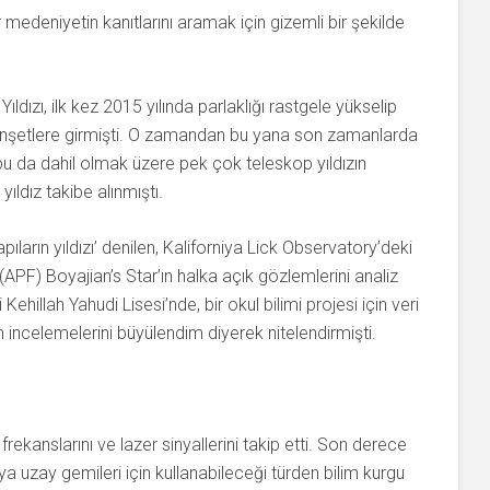
r medeniyetin kanıtlarını aramak için gizemli bir şekilde
 Yıldızı, ilk kez 2015 yılında parlaklığı rastgele yükselip
manşetlere girmişti. O zamandan bu yana son zamanlarda
pu da dahil olmak üzere pek çok teleskop yıldızın
ıldız takibe alınmıştı.
arın yıldızı’ denilen, Kaliforniya Lick Observatory’deki
PF) Boyajian’s Star’ın halka açık gözlemlerini analiz
ehillah Yahudi Lisesi’nde, bir okul bilimi projesi için veri
n incelemelerini büyülendim diyerek nitelendirmişti.
rekanslarını ve lazer sinyallerini takip etti. Son derece
eya uzay gemileri için kullanabileceği türden bilim kurgu