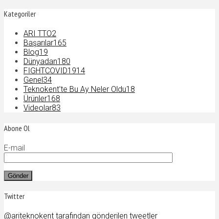
Kategoriler
ARI TTO
2
Başarılar
165
Blog
19
Dünyadan
180
FIGHTCOVID19
14
Genel
34
Teknokent'te Bu Ay Neler Oldu
18
Ürünler
168
Videolar
83
Abone Ol
E-mail
Twitter
@ariteknokent tarafından gönderilen tweetler