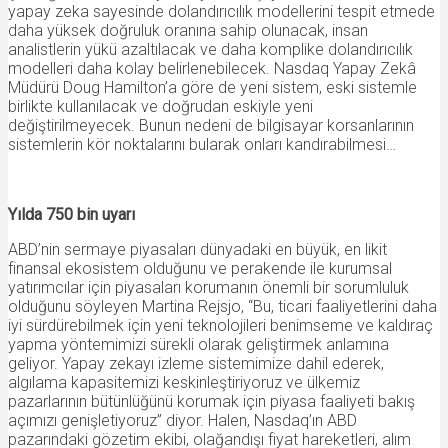
yapay zeka sayesinde dolandırıcılık modellerini tespit etmede
daha yüksek doğruluk oranına sahip olunacak, insan
analistlerin yükü azaltılacak ve daha komplike dolandırıcılık
modelleri daha kolay belirlenebilecek. Nasdaq Yapay Zekâ
Müdürü Doug Hamilton’a göre de yeni sistem, eski sistemle
birlikte kullanılacak ve doğrudan eskiyle yeni
değiştirilmeyecek. Bunun nedeni de bilgisayar korsanlarının
sistemlerin kör noktalarını bularak onları kandırabilmesi…
Yılda 750 bin uyarı
ABD’nin sermaye piyasaları dünyadaki en büyük, en likit
finansal ekosistem olduğunu ve perakende ile kurumsal
yatırımcılar için piyasaları korumanın önemli bir sorumluluk
olduğunu söyleyen Martina Rejsjo, “Bu, ticari faaliyetlerini daha
iyi sürdürebilmek için yeni teknolojileri benimseme ve kaldıraç
yapma yöntemimizi sürekli olarak geliştirmek anlamına
geliyor. Yapay zekayı izleme sistemimize dahil ederek,
algılama kapasitemizi keskinleştiriyoruz ve ülkemiz
pazarlarının bütünlüğünü korumak için piyasa faaliyeti bakış
açımızı genişletiyoruz” diyor. Halen, Nasdaq’ın ABD
pazarındaki gözetim ekibi, olağandışı fiyat hareketleri, alım