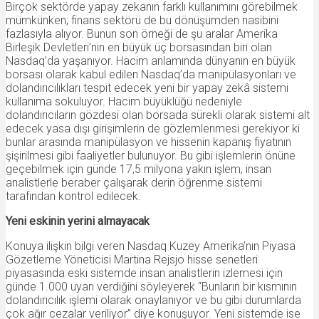
Birçok sektörde yapay zekanın farklı kullanımını görebilmek
mümkünken; finans sektörü de bu dönüşümden nasibini
fazlasıyla alıyor. Bunun son örneği de şu aralar Amerika
Birleşik Devletleri’nin en büyük üç borsasından biri olan
Nasdaq’da yaşanıyor. Hacim anlamında dünyanın en büyük
borsası olarak kabul edilen Nasdaq’da manipülasyonları ve
dolandırıcılıkları tespit edecek yeni bir yapay zekâ sistemi
kullanıma sokuluyor. Hacim büyüklüğü nedeniyle
dolandırıcıların gözdesi olan borsada sürekli olarak sistemi alt
edecek yasa dışı girişimlerin de gözlemlenmesi gerekiyor ki
bunlar arasında manipülasyon ve hissenin kapanış fiyatının
şişirilmesi gibi faaliyetler bulunuyor. Bu gibi işlemlerin önüne
geçebilmek için günde 17,5 milyona yakın işlem, insan
analistlerle beraber çalışarak derin öğrenme sistemi
tarafından kontrol edilecek.
Yeni eskinin yerini almayacak
Konuya ilişkin bilgi veren Nasdaq Kuzey Amerika’nın Piyasa
Gözetleme Yöneticisi Martina Rejsjo hisse senetleri
piyasasında eski sistemde insan analistlerin izlemesi için
günde 1.000 uyarı verdiğini söyleyerek “Bunların bir kısmının
dolandırıcılık işlemi olarak onaylanıyor ve bu gibi durumlarda
çok ağır cezalar veriliyor” diye konuşuyor. Yeni sistemde ise