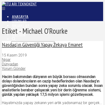
ANASAYFA
ÜRÜNLER
BAŞARILAR
Etiket - Michael O’Rourke
DÜNYADAN
İLETIŞIM
Nasdaq’ın Güvenliği Yapay Zekaya Emanet
15 Kasım 2019
Nigar
Dünyadan
Yorum Gönder
Hacim bakımından dünyanın en büyük borsası olmasından
dolayı dolandırıcıların en cazip hedeflerinden olan Nasdaq’ın
güvenliğinden bundan sonra yapay zeka sorumlu olacak. İnsan
analistlerle beraber çalışacak yeni bir derin öğrenme sistemi,
günlük yapılan yaklaşık 17,5 milyon işlemi gözetleyecek.
Hayatımızda yapay zekanın yeri artık yadsınamaz bir gerçek…