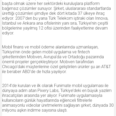
başta olmak üzere her sektördeki kuruluşlara platform
bağımsız çözümler sunuyor. Şirket, uluslararası standartlarda
ürettiği çözümleri şimdiye dek dört kıtada 37 ülkeye ihraç
ediyor. 2007’den bu yana Türk Telekom iştiraki olan Innova,
İstanbul ve Ankara ana ofislerinin yanı sıra, Türkiye’nin çeşitli
bölgelerine yayılmış 12 ofisi üzerinden faaliyetlerine devam
ediyor.
Mobil finans ve mobil ödeme alanlarında uzmanlaşan,
Türkiye’nin önde gelen mobil uygulama ve fintech
şirketlerinden Mobven, Avrupa’da ve Ortadoğu pazarında
önemli projeler gerçekleştiriyor. Mobven tarafından
Chicago’daki müşterilerine özel geliştirilen ürünler şu an AT&T
ile beraber ABD’de de hızla yayılıyor.
2014’de kurulan ve ilk olarak Funimate mobil uygulaması ile
dünyaya adım atan Pixery Labs, Türkiye’deki en büyük yazılım
ihracatçıları arasında yer alıyor. Funimate uygulamasıyla
kullanıcıların günlük hayatlarında eğlenceli filtrelerle
animasyonlu videolar üretmelerini sağlayan şirket, dünyada 30
milyonu aşkın indirme sayısına ulaştı.