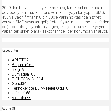
2009’dan bu yana Türkiye’de halka açık mekanlarda kapalı
devrede yasal müzik, anons ve reklam yayınları yapan SMG,
450’ye yakın firmanın 8 bin 500’e yakın noktasında hizmet
veriyor. SMG yayınları, geliştirdikleri yazılımla internet üzerinden
değil, depola-çal yöntemiyle gerçekleştirip, bu şekilde yayın
yapan tek şirket olarak sektörlerinde lider konumda yer alıyor.
Kategoriler
ARI TTO
2
Başarılar
165
Blog
19
Dünyadan
180
FIGHTCOVID19
14
Genel
34
Teknokent'te Bu Ay Neler Oldu
18
Ürünler
168
Videolar
83
Abone Ol