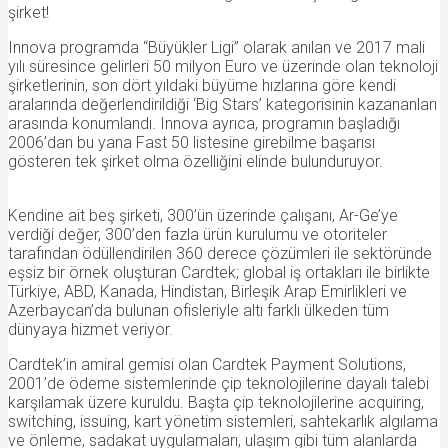
şirket!
Innova programda “Büyükler Ligi” olarak anılan ve 2017 mali
yılı süresince gelirleri 50 milyon Euro ve üzerinde olan teknoloji
şirketlerinin, son dört yıldaki büyüme hızlarına göre kendi
aralarında değerlendirildiği ‘Big Stars’ kategorisinin kazananları
arasında konumlandı. Innova ayrıca, programın başladığı
2006’dan bu yana Fast 50 listesine girebilme başarısı
gösteren tek şirket olma özelliğini elinde bulunduruyor.
Kendine ait beş şirketi, 300’ün üzerinde çalışanı, Ar-Ge’ye
verdiği değer, 300’den fazla ürün kurulumu ve otoriteler
tarafından ödüllendirilen 360 derece çözümleri ile sektöründe
eşsiz bir örnek oluşturan Cardtek; global iş ortakları ile birlikte
Türkiye, ABD, Kanada, Hindistan, Birleşik Arap Emirlikleri ve
Azerbaycan’da bulunan ofisleriyle altı farklı ülkeden tüm
dünyaya hizmet veriyor.
Cardtek’in amiral gemisi olan Cardtek Payment Solutions,
2001’de ödeme sistemlerinde çip teknolojilerine dayalı talebi
karşılamak üzere kuruldu. Başta çip teknolojilerine acquiring,
switching, issuing, kart yönetim sistemleri, sahtekarlık algılama
ve önleme, sadakat uygulamaları, ulaşım gibi tüm alanlarda