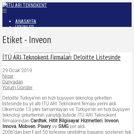
ANASAYFA
ÜRÜNLER
BAŞARILAR
Etiket - Inveon
DÜNYADAN
İLETIŞIM
İTÜ ARI Teknokent Firmaları Deloitte Listesinde
29 Ocak 2019
Nigar
Dünyadan
Yorum Gönder
Deloitte Türkiye’nin en hızlı büyüyen teknoloji şirketleri
listesinde bu yıl altı İTÜ ARI Teknokent firması yerini aldı.
Ülkemizde 13.yılını tamamlayan ve Türkiye’nin en hızlı büyüyen
teknoloji şirketlerinin yarıştığı listede İTÜ ARI Teknokent
firmalarından
Cardtek
,
Hitit Bilgisayar Hizmetleri
,
Inveon
,
Innova
,
Mobven
,
Pixery
ve
SMG
yer aldı.
2006’dan beri Fast 50 listesine girebilme başarısı gösteren tek