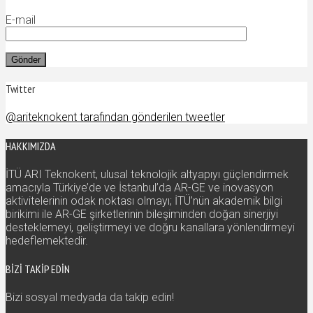
E-mail
Twitter
@ariteknokent tarafından gönderilen tweetler
HAKKIMIZDA
İTÜ ARI Teknokent, ulusal teknolojik altyapıyı güçlendirmek
amacıyla Türkiye’de ve İstanbul’da AR-GE ve inovasyon
aktivitelerinin odak noktası olmayı; İTÜ’nün akademik bilgi
birikimi ile AR-GE şirketlerinin bileşiminden doğan sinerjiyi
desteklemeyi, geliştirmeyi ve doğru kanallara yönlendirmeyi
hedeflemektedir.
BIZI TAKIP EDIN
Bizi sosyal medyada da takip edin!