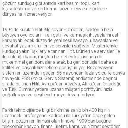
çözüm sunduğu gibi anında kart basım, toplu kart
kişiselleştirme ve kart kernel çözümleriyle de ödeme
dünyasına hizmet veriyor.
1994’de kurulan Hitit Bilgisayar Hizmetleri, sektörün hızla
büyüyen oyuncularının en çetin ve karmaşık ihtiyaçlarını dahi
karşılayabilecek düzeyde yeni nesil havayolu, havaalanı ve
seyahat yazılım ürünleri ve servisleri sağlıyor. Müşterileriyle
kurduğu yakın ilişkileriyle tanınan Hitit, ürünleri ve servisleri ile
ilgili olduğu kadar, müşteri hizmetleri konusunda da
mükemmel geri dönüşler alarak, bu geri dönüşleri daha da
kaliteli ve başarılı hizmetlere dönüştürüyor. Rezervasyon
sistemleri üzerinden geçen 55 milyondan fazla yolcu ile dünya
havayolu PSS (Yolcu Servis Sistemi) endüstrisinde beşinci
sırada bulunan Hitit, Avrupa’dan Asya’ya, Afrika’dan Ortadoğu
ve Türki Cumhuriyetlere uzanan müşteri portföyünü hızla
çoğaltmaya ve çeşitlendirmeye devam ediyor.
Farklı teknolojilerde bilgi birikimine sahip bin 400 kişinin
üzerindeki profesyonel kadrosu ile Türkiye’nin önde gelen
bilişim çözümleri firması olan Innova, 1999’dan bugüne
telekomünikasyon, finans, üretim, kamu ve hizmet sektörleri