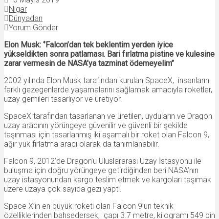
Nigar
Dünyadan
Yorum Gönder
Elon Musk: ‘’Falcon’dan tek beklentim yerden iyice
yükseldikten sonra patlaması. Bari fırlatma pistine ve kulesine
zarar vermesin de NASA’ya tazminat ödemeyelim’’
2002 yılında Elon Musk tarafından kurulan SpaceX, insanların
farklı gezegenlerde yaşamalarını sağlamak amacıyla roketler,
uzay gemileri tasarlıyor ve üretiyor.
SpaceX tarafından tasarlanan ve üretilen, uyduların ve Dragon
uzay aracının yörüngeye güvenilir ve güvenli bir şekilde
taşınması için tasarlanmış iki aşamalı bir roket olan Falcon 9,
ağır yük fırlatma aracı olarak da tanımlanabilir.
Falcon 9, 2012’de Dragon’u Uluslararası Uzay İstasyonu ile
buluşma için doğru yörüngeye getirdiğinden beri NASA’nın
uzay istasyonundan kargo teslim etmek ve kargoları taşımak
üzere uzaya çok sayıda gezi yaptı.
Space X’in en büyük roketi olan Falcon 9’un teknik
özelliklerinden bahsedersek; çapı 3.7 metre, kilogramı 549 bin