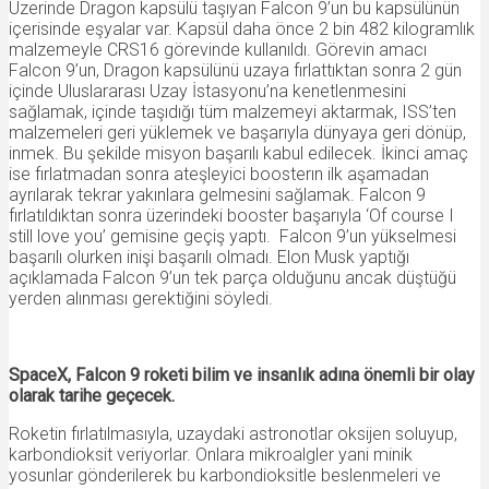
Üzerinde Dragon kapsülü taşıyan Falcon 9’un bu kapsülünün
içerisinde eşyalar var. Kapsül daha önce 2 bin 482 kilogramlık
malzemeyle CRS16 görevinde kullanıldı. Görevin amacı
Falcon 9’un, Dragon kapsülünü uzaya fırlattıktan sonra 2 gün
içinde Uluslararası Uzay İstasyonu’na kenetlenmesini
sağlamak, içinde taşıdığı tüm malzemeyi aktarmak, ISS’ten
malzemeleri geri yüklemek ve başarıyla dünyaya geri dönüp,
inmek. Bu şekilde misyon başarılı kabul edilecek. İkinci amaç
ise fırlatmadan sonra ateşleyici boosterın ilk aşamadan
ayrılarak tekrar yakınlara gelmesini sağlamak. Falcon 9
fırlatıldıktan sonra üzerindeki booster başarıyla ‘Of course I
still love you’ gemisine geçiş yaptı. Falcon 9’un yükselmesi
başarılı olurken inişi başarılı olmadı. Elon Musk yaptığı
açıklamada Falcon 9’un tek parça olduğunu ancak düştüğü
yerden alınması gerektiğini söyledi.
SpaceX, Falcon 9 roketi bilim ve insanlık adına önemli bir olay
olarak tarihe geçecek.
Roketin fırlatılmasıyla, uzaydaki astronotlar oksijen soluyup,
karbondioksit veriyorlar. Onlara mikroalgler yani minik
yosunlar gönderilerek bu karbondioksitle beslenmeleri ve