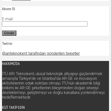
Abone Ol
E-mail
Twitter
@ariteknokent tarafından gönderilen tweetler
HAKKIMIZDA
İTÜ ARI Teknokent, ulusal teknolojik altyapıyı güçlendirmek
amacıyla Türkiye’de ve İstanbul’da AR-GE ve inovasyon
aktivitelerinin odak noktası olmayı; İTÜ’nün akademik bilgi
birikimi ile AR-GE şirketlerinin bileşiminden doğan sinerjiyi
desteklemeyi, geliştirmeyi ve doğru kanallara yönlendirmeyi
hedeflemektedir.
BIZI TAKIP EDIN