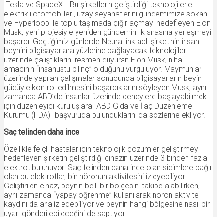
Tesla ve SpaceX… Bu şirketlerin geliştirdiği teknolojilerle
elektrikli otomobilleri, uzay seyahatlerini gündemimize sokan
ve Hyperloop ile toplu taşımada çığır açmayı hedefleyen Elon
Musk, yeni projesiyle yeniden gündemin ilk sırasına yerleşmeyi
başardı. Geçtiğimiz günlerde NeuraLink adlı şirketinin insan
beynini bilgisayar ara yüzlerine bağlayacak teknolojiler
üzerinde çalıştıklarını resmen duyuran Elon Musk, nihai
amacının “insanüstü bilinç” olduğunu vurguluyor. Maymunlar
üzerinde yapılan çalışmalar sonucunda bilgisayarların beyin
gücüyle kontrol edilmesini başardıklarını söyleyen Musk, aynı
zamanda ABD’de insanlar üzerinde deneylere başlayabilmek
için düzenleyici kuruluşlara -ABD Gıda ve İlaç Düzenleme
Kurumu (FDA)- başvuruda bulunduklarını da sözlerine ekliyor.
Saç telinden daha ince
Özellikle felçli hastalar için teknolojik çözümler geliştirmeyi
hedefleyen şirketin geliştirdiği cihazın üzerinde 3 binden fazla
elektrot bulunuyor. Saç telinden daha ince olan sicimlere bağlı
olan bu elektrotlar, bin nöronun aktivitesini izleyebiliyor.
Geliştirilen cihaz, beynin belli bir bölgesini takibe alabilirken,
aynı zamanda “yapay öğrenme” kullanılarak nöron aktivite
kaydını da analiz edebiliyor ve beynin hangi bölgesine nasıl bir
uyarı gönderilebileceğini de saptıyor.