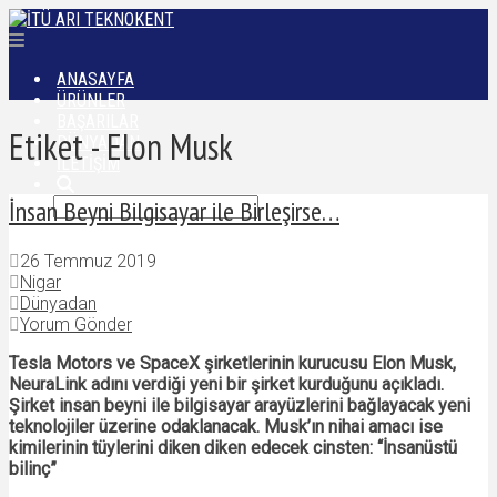
ANASAYFA
ÜRÜNLER
BAŞARILAR
Etiket - Elon Musk
DÜNYADAN
İLETIŞIM
İnsan Beyni Bilgisayar ile Birleşirse…
26 Temmuz 2019
Nigar
Dünyadan
Yorum Gönder
Tesla Motors ve SpaceX şirketlerinin kurucusu Elon Musk,
NeuraLink adını verdiği yeni bir şirket kurduğunu açıkladı.
Şirket insan beyni ile bilgisayar arayüzlerini bağlayacak yeni
teknolojiler üzerine odaklanacak. Musk’ın nihai amacı ise
kimilerinin tüylerini diken diken edecek cinsten: “İnsanüstü
bilinç”