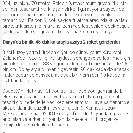
054, uzunluğu 70 metre. Falcon 9, maksimum güvenilirlik için
yeniden tasarlandı ve iki aşamalı konfigürasyonu sayesinde
motorun kapanması durumunda bile görevini güvenle
tamamlıyor. Falcon 9, çok sayıda fırlatma aracında kullanılan
piroteknik sistemlerin aksine, zeminde test edilebilecek düşük
şoklu, son derece güvenilir bir ayırma sistemi kullanıyor.
Dünya’da bir ilk: 45 dakika arayla uzaya 2 roket gönderildi
Birisi kuzey yarım küreden diğeri de güney yarım küre Yeni
Zelanda’dan özel bir şirket uyduyu yörüngeye yerleştirmek için
bir roket gönderdi. ISS ve gönderilen roketin hızları saatte 25
bin km. Dolayısıyla dünyanın çevresini 90 dakikada dolanacak
kadar çabuk ve dünyada atılacak bir mermiden 10 kat daha
hızlı hareket ediyor.
SpaceX’in fırlatması ‘Of course I still love you’ gemisinde bir
elektrik arızasının olması ve boosterda helyum gazı sızıntısı
tespiti gibi nedenlerle yedi kez ertelenmişti. Hava şartlarının ve
aksaklıklarında düzeltilmesiyle Falcon 9, Kennedy Uzay
Merkezi’nden saat 02:48’te uzaya fırlatıldı. Bir yandan güvenlik
anonsları yapılırken bir yandan da havada likit hidrojen ve
oksijen kokusu oldukça hissedildi.