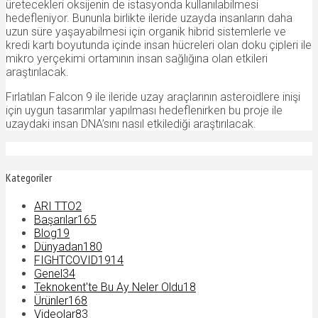
üretecekleri oksijenin de istasyonda kullanılabilmesi
hedefleniyor. Bununla birlikte ileride uzayda insanların daha
uzun süre yaşayabilmesi için organik hibrid sistemlerle ve
kredi kartı boyutunda içinde insan hücreleri olan doku çipleri ile
mikro yerçekimi ortamının insan sağlığına olan etkileri
araştırılacak.
Fırlatılan Falcon 9 ile ileride uzay araçlarının asteroidlere inişi
için uygun tasarımlar yapılması hedeflenirken bu proje ile
uzaydaki insan DNA’sını nasıl etkilediği araştırılacak.
Kategoriler
ARI TTO
2
Başarılar
165
Blog
19
Dünyadan
180
FIGHTCOVID19
14
Genel
34
Teknokent'te Bu Ay Neler Oldu
18
Ürünler
168
Videolar
83