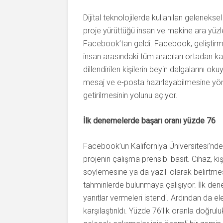
Dijital teknolojilerde kullanılan geleneks
proje yürüttüğü insan ve makine ara yüzl
Facebook’tan geldi. Facebook, geliştirme
insan arasındaki tüm aracıları ortadan kal
dillendirilen kişilerin beyin dalgalarını 
mesaj ve e-posta hazırlayabilmesine yöne
getirilmesinin yolunu açıyor.
İlk denemelerde başarı oranı yüzde 76
Facebook’un Kaliforniya Üniversitesi’nde
projenin çalışma prensibi basit. Cihaz, k
söylemesine ya da yazılı olarak belirtme
tahminlerde bulunmaya çalışıyor. İlk denem
yanıtlar vermeleri istendi. Ardından da e
karşılaştırıldı. Yüzde 76’lık oranla doğru