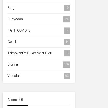
Blog
19
Dünyadan
180
FIGHTCOVID19
14
Genel
34
Teknokent'te Bu Ay Neler Oldu
18
Ürünler
168
Videolar
83
Abone Ol