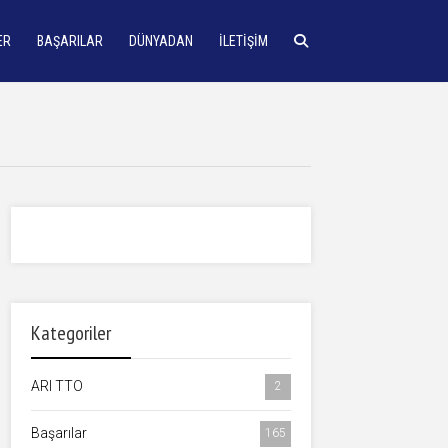
ER
BAŞARILAR
DÜNYADAN
İLETIŞIM
Kategoriler
ARI TTO
2
Başarılar
165