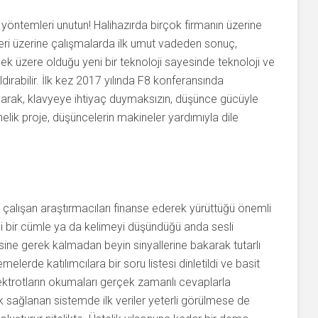
el yöntemleri unutun! Halihazırda birçok firmanın üzerine
eri üzerine çalışmalarda ilk umut vadeden sonuç,
k üzere olduğu yeni bir teknoloji sayesinde teknoloji ve
dırabilir. İlk kez 2017 yılında F8 konferansında
okuyarak, klavyeye ihtiyaç duymaksızın, düşünce gücüyle
lik proje, düşüncelerin makineler yardımıyla dile
 çalışan araştırmacıları finanse ederek yürüttüğü önemli
işi bir cümle ya da kelimeyi düşündüğü anda sesli
sine gerek kalmadan beyin sinyallerine bakarak tutarlı
elerde katılımcılara bir soru listesi dinletildi ve basit
lektrotların okumaları gerçek zamanlı cevaplarla
luk sağlanan sistemde ilk veriler yeterli görülmese de