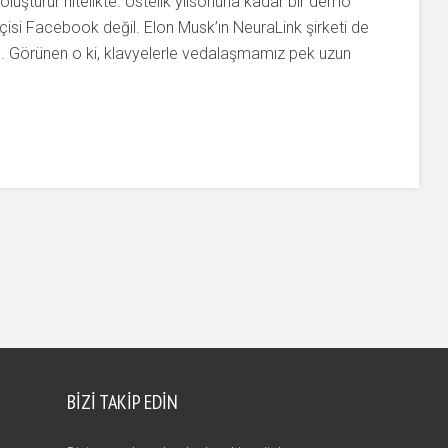
oluşturur nitelikte. Üstelik yılsonuna kadar bir demo
çisi Facebook değil. Elon Musk’ın NeuraLink şirketi de
de. Görünen o ki, klavyelerle vedalaşmamız pek uzun
BIZI TAKIP EDIN