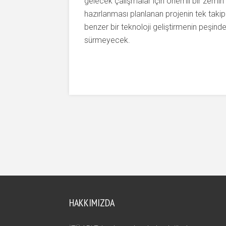
gelecek çalışmalar için önemli bir zemin 
hazırlanması planlanan projenin tek takip
benzer bir teknoloji geliştirmenin peşin
sürmeyecek.
HAKKIMIZDA