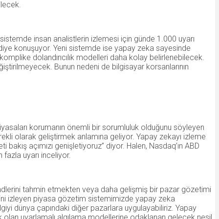
ilecek.
istemde insan analistlerin izlemesi için günde 1.000 uyarı
or” diye konuşuyor. Yeni sistemde ise yapay zeka sayesinde
komplike dolandırıcılık modelleri daha kolay belirlenebilecek.
iştirilmeyecek. Bunun nedeni de bilgisayar korsanlarının
 piyasaları korumanın önemli bir sorumluluk olduğunu söyleyen
ürekli olarak geliştirmek anlamına geliyor. Yapay zekayı izleme
ti bakış açımızı genişletiyoruz” diyor. Halen, Nasdaq’ın ABD
fazla uyarı inceliyor.
dlerini tahmin etmekten veya daha gelişmiş bir pazar gözetimi
ini izleyen piyasa gözetim sistemimizde yapay zeka
lgiyi dünya çapındaki diğer pazarlara uygulayabiliriz. Yapay
ek olan uyarlamalı algılama modellerine odaklanan gelecek nesil