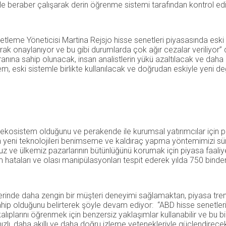
rle beraber çalışarak derin öğrenme sistemi tarafından kontrol ed
tleme Yöneticisi Martina Rejsjo hisse senetleri piyasasında eski s
 olarak onaylanıyor ve bu gibi durumlarda çok ağır cezalar veriliy
anına sahip olunacak, insan analistlerin yükü azaltılacak ve daha 
eski sistemle birlikte kullanılacak ve doğrudan eskiyle yeni değ
l ekosistem olduğunu ve perakende ile kurumsal yatırımcılar için
 için yeni teknolojileri benimseme ve kaldıraç yapma yöntemimizi s
uz ve ülkemiz pazarlarının bütünlüğünü korumak için piyasa faaliye
m hataları ve olası manipülasyonları tespit ederek yılda 750 binden 
rinde daha zengin bir müşteri deneyimi sağlamaktan, piyasa tren
hip olduğunu belirterek şöyle devam ediyor: “ABD hisse senetler
lıplarını öğrenmek için benzersiz yaklaşımlar kullanabilir ve bu bi
ızlı, daha akıllı ve daha doğru izleme yetenekleriyle güçlendirec