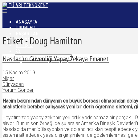
ANASAYFA
ÜRÜNLER
BAŞARILAR
Etiket - Doug Hamilton
DÜNYADAN
İLETIŞIM
Nasdaq’ın Güvenliği Yapay Zekaya Emanet
15 Kasım 2019
Nigar
Dünyadan
Yorum Gönder
Hacim bakımından dünyanın en büyük borsası olmasından dolayı 
analistlerle beraber çalışacak yeni bir derin öğrenme sistemi, g
Hayatımızda yapay zekanın yeri artık yadsınamaz bir gerçek… B
alıyor. Bunun son örneği de şu aralar Amerika Birleşik Devletle
Nasdaq’da manipülasyonları ve dolandırıcılıkları tespit edecek 
sistemi alt edecek yasa dışı girişimlerin de gözlemlenmesi gereki