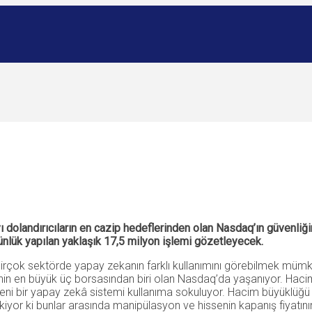
dolandırıcıların en cazip hedeflerinden olan Nasdaq’ın güvenliğ
ünlük yapılan yaklaşık 17,5 milyon işlemi gözetleyecek.
irçok sektörde yapay zekanın farklı kullanımını görebilmek mümk
ri’nin en büyük üç borsasından biri olan Nasdaq’da yaşanıyor. Ha
yeni bir yapay zekâ sistemi kullanıma sokuluyor. Hacim büyüklüğü 
yor ki bunlar arasında manipülasyon ve hissenin kapanış fiyatının ş