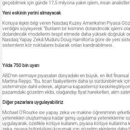
geçebilmek için günde 17,5 milyona yakın işlem, insan analistle
Yeni eskinin yerini almayacak
Konuya ilişkin bilgi veren Nasdaq Kuzey Amerika’nın Piyasa Göze
verdiğini söyleyerek “Bunların bir kısmının dolandırıcılık işlemi
dolandırıcılık modellerini tespit etmede daha yüksek doğruluk or
Nasdaq Yapay Zekâ Müdürü Doug Hamilton’a göre de yeni sistem, 
sistemlerin kör noktalarını bularak onları kandırabilmesi…
Yılda 750 bin uyarı
ABD’nin sermaye piyasaları dünyadaki en büyük, en likit finansa
Martina Rejsjo, “Bu, ticari faaliyetlerini daha iyi sürdürebilmek
sistemimize dahil ederek, algılama kapasitemizi keskinleştiriyor
pazarındaki gözetim ekibi, olağandışı fiyat hareketleri, alım satı
Diğer pazarlara uygulayabiliriz
Michael O’Rourke ise yapay zeka ve makine öğreniminin şirketle
yetenekleri oluşturmaya kadar geniş uygulama yeteneklerine sa
uygulayarak, özellikle kötüye kullanım, piyasa kötüye kullanma ka
zeka, piyasa bütünlüğünü korumak için gözetim ekiplerini daha h