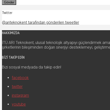
Twitter
@ariteknokent tarafından gönderilen tweetler
HAKKIMIZDA
İTÜ ARI Teknokent, ulusal teknolojik altyapıyı güçlendirmek amac
şirketlerinin bileşiminden doğan sinerjiyi desteklemeyi, gelişti
BIZI TAKIP EDIN
Bizi sosyal medyada da takip edin!
facebook
twitter
instagram
youtube