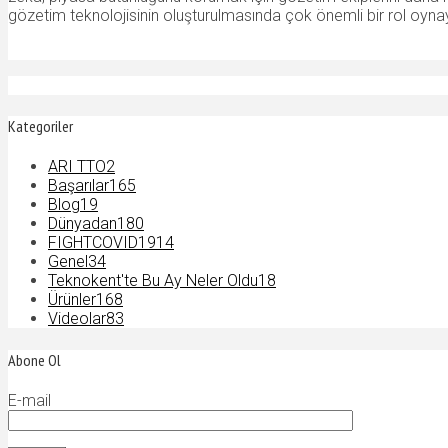
gözetim teknolojisinin oluşturulmasında çok önemli bir rol oynay
Kategoriler
ARI TTO
2
Başarılar
165
Blog
19
Dünyadan
180
FIGHTCOVID19
14
Genel
34
Teknokent'te Bu Ay Neler Oldu
18
Ürünler
168
Videolar
83
Abone Ol
E-mail