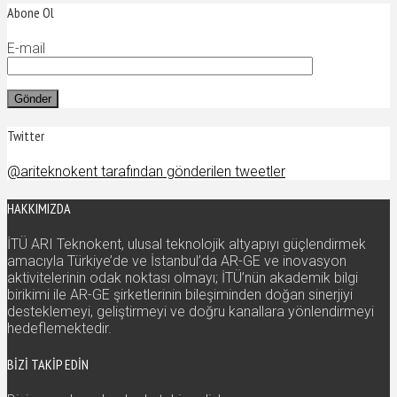
Abone Ol
E-mail
Twitter
@ariteknokent tarafından gönderilen tweetler
HAKKIMIZDA
İTÜ ARI Teknokent, ulusal teknolojik altyapıyı güçlendirmek
amacıyla Türkiye’de ve İstanbul’da AR-GE ve inovasyon
aktivitelerinin odak noktası olmayı; İTÜ’nün akademik bilgi
birikimi ile AR-GE şirketlerinin bileşiminden doğan sinerjiyi
desteklemeyi, geliştirmeyi ve doğru kanallara yönlendirmeyi
hedeflemektedir.
BIZI TAKIP EDIN