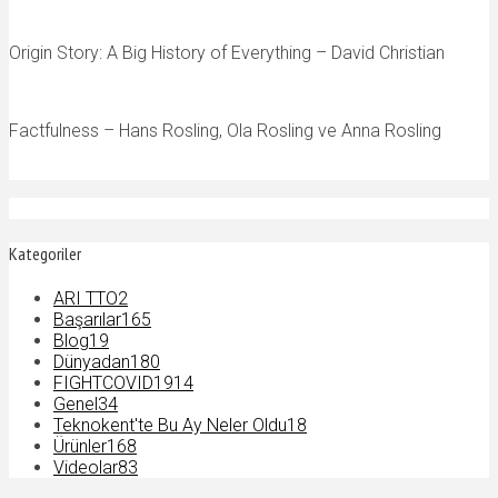
Origin Story: A Big History of Everything – David Christian
Factfulness – Hans Rosling, Ola Rosling ve Anna Rosling
Kategoriler
ARI TTO
2
Başarılar
165
Blog
19
Dünyadan
180
FIGHTCOVID19
14
Genel
34
Teknokent'te Bu Ay Neler Oldu
18
Ürünler
168
Videolar
83