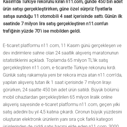
Kasım’da Türkiye rekorunu kıran n11.com, günde 450 bin adet
ürün satışı gerçekleştirirken, güne özel sürpriz fiyatlarla
satışa sunduğu 11 otomobili 4 saat içerisinde sattı. Günün ilk
saatinde 7 milyon lira satış gerçekleştiren n11.com’un
trafiğinin yüzde 70’i ise mobilden geldi.
E-ticaret platformu n11.com, 11 Kasım günü gerçekleşen ve
dev indirimlere sahne olan 24 saatlik alışveriş maratonunun
istatistiklerini açıkladı. Toplamda 65 milyon TL’lik satış
gerçekleştiren n11.com, e-ticarette Türkiye rekorunu kırdı.
Günlük satış rakamıyla yeni bir rekora imza atan n11.com’da,
yapılan alışveriş tutarı ilk 1 saat içerisinde 7 milyon lirayı
görürken, 24 saatte 450 bin adet ürün satıldı. Büyük bölümü
mobil cihazlardan gerçekleştirilen 65 milyon liralık online
alışveriş sayesinde e-ticaret platformu n11.com, geçen yılki
satış adedini bu yıl 4,5 katına çıkardı. Cironun büyük yüzdesini
oluşturan elektronik ürünlerin yanı sıra çok farklı kategori
ürünlerinden de ciddi satış hacmi elde eden n11.com, 3000