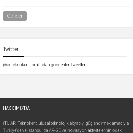
Twitter
@ariteknokent tarafından gönderilen tweetler
HAKKIMIZDA
İTÜ ARI Teknokent, ulusal teknolojik altyapıyı güçlendirmek amacıyla
Türkiye’de ve İstanbul’da AR-GE ve inovasyon aktivitelerinin odak