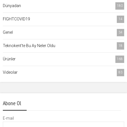
Dünyadan
180
FIGHTCOVID19
14
Genel
34
Teknokent'te Bu Ay Neler Oldu
18
Ürünler
168
Videolar
83
Abone Ol
E-mail