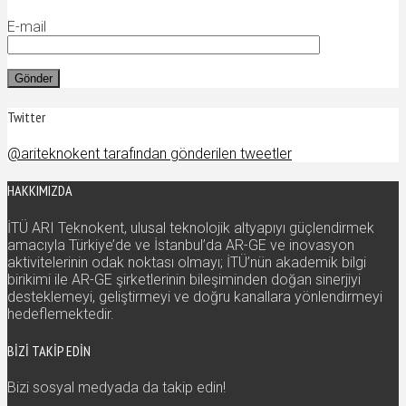
E-mail
Twitter
@ariteknokent tarafından gönderilen tweetler
HAKKIMIZDA
İTÜ ARI Teknokent, ulusal teknolojik altyapıyı güçlendirmek
amacıyla Türkiye’de ve İstanbul’da AR-GE ve inovasyon
aktivitelerinin odak noktası olmayı; İTÜ’nün akademik bilgi
birikimi ile AR-GE şirketlerinin bileşiminden doğan sinerjiyi
desteklemeyi, geliştirmeyi ve doğru kanallara yönlendirmeyi
hedeflemektedir.
BIZI TAKIP EDIN
Bizi sosyal medyada da takip edin!