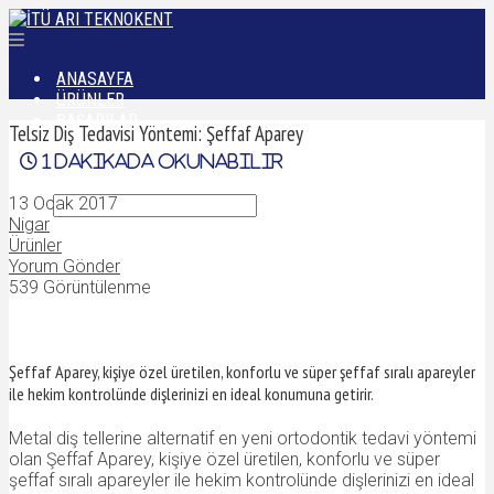
ANASAYFA
ÜRÜNLER
BAŞARILAR
Telsiz Diş Tedavisi Yöntemi: Şeffaf Aparey
DÜNYADAN
1
dakikada okunabilir
İLETIŞIM
13 Ocak 2017
Nigar
Ürünler
Yorum Gönder
539 Görüntülenme
Şeffaf Aparey, kişiye özel üretilen, konforlu ve süper şeffaf sıralı apareyler
ile hekim kontrolünde dişlerinizi en ideal konumuna getirir.
Metal diş tellerine alternatif en yeni ortodontik tedavi yöntemi
olan Şeffaf Aparey, kişiye özel üretilen, konforlu ve süper
şeffaf sıralı apareyler ile hekim kontrolünde dişlerinizi en ideal