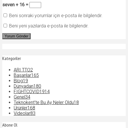
seven + 16 =
Beni sonraki yorumlar için e-posta ile bilgilendir.
Beni yeni yazılarda e-posta ile bilgilendir.
Kategoriler
ARI TTO
2
Başarılar
165
Blog
19
Dünyadan
180
FIGHTCOVID19
14
Genel
34
Teknokent'te Bu Ay Neler Oldu
18
Ürünler
168
Videolar
83
Abone Ol