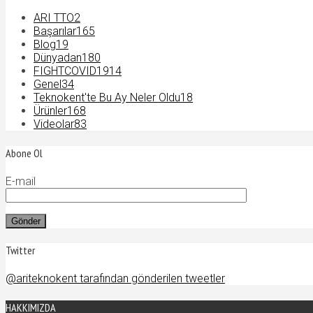
ARI TTO
2
Başarılar
165
Blog
19
Dünyadan
180
FIGHTCOVID19
14
Genel
34
Teknokent'te Bu Ay Neler Oldu
18
Ürünler
168
Videolar
83
Abone Ol
E-mail
Twitter
@ariteknokent tarafından gönderilen tweetler
HAKKIMIZDA