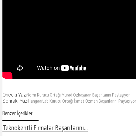
Norm Kurucu Ortağı Murad Özbaşaran Başarılarını Paylaşıyor
Önceki Yazı
HangaarLab Kurucu Ortağı İsmet Özmen Başarılarını Paylaşıyor
Sonraki Yazı
Benzer İçerikler
Teknokentli Firmalar Başarılarını...