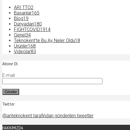
ARI TTO
2
Başarılar
165
Blog
19
Dünyadan
180
FIGHTCOVID19
14
Genel
34
Teknokent'te Bu Ay Neler Oldu
18
Ürünler
168
Videolar
83
Abone Ol
E-mail
Twitter
@ariteknokent tarafından gönderilen tweetler
HAKKIMIZDA