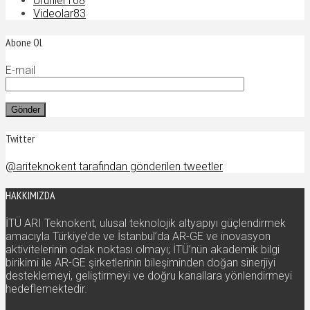
Ürünler
168
Videolar
83
Abone Ol
E-mail
Twitter
@ariteknokent tarafından gönderilen tweetler
HAKKIMIZDA
İTÜ ARI Teknokent, ulusal teknolojik altyapıyı güçlendirmek
amacıyla Türkiye’de ve İstanbul’da AR-GE ve inovasyon
aktivitelerinin odak noktası olmayı; İTÜ’nün akademik bilgi
birikimi ile AR-GE şirketlerinin bileşiminden doğan sinerjiyi
desteklemeyi, geliştirmeyi ve doğru kanallara yönlendirmeyi
hedeflemektedir.