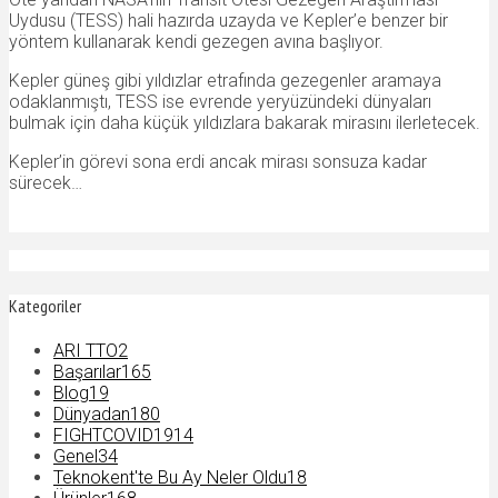
Uydusu (TESS) hali hazırda uzayda ve Kepler’e benzer bir
yöntem kullanarak kendi gezegen avına başlıyor.
Kepler güneş gibi yıldızlar etrafında gezegenler aramaya
odaklanmıştı, TESS ise evrende yeryüzündeki dünyaları
bulmak için daha küçük yıldızlara bakarak mirasını ilerletecek.
Kepler’in görevi sona erdi ancak mirası sonsuza kadar
sürecek…
Kategoriler
ARI TTO
2
Başarılar
165
Blog
19
Dünyadan
180
FIGHTCOVID19
14
Genel
34
Teknokent'te Bu Ay Neler Oldu
18