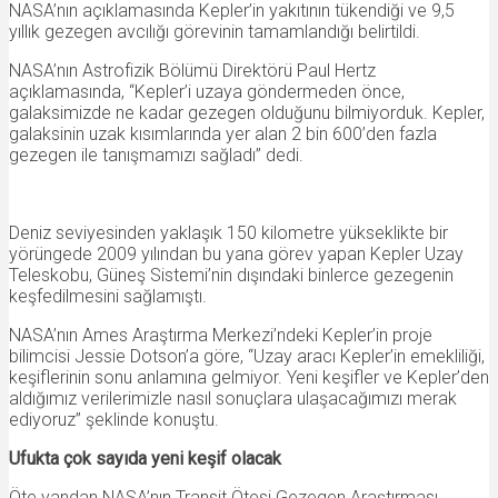
NASA’nın açıklamasında Kepler’in yakıtının tükendiği ve 9,5
yıllık gezegen avcılığı görevinin tamamlandığı belirtildi.
NASA’nın Astrofizik Bölümü Direktörü Paul Hertz
açıklamasında, “Kepler’i uzaya göndermeden önce,
galaksimizde ne kadar gezegen olduğunu bilmiyorduk. Kepler,
galaksinin uzak kısımlarında yer alan 2 bin 600’den fazla
gezegen ile tanışmamızı sağladı” dedi.
Deniz seviyesinden yaklaşık 150 kilometre yükseklikte bir
yörüngede 2009 yılından bu yana görev yapan Kepler Uzay
Teleskobu, Güneş Sistemi’nin dışındaki binlerce gezegenin
keşfedilmesini sağlamıştı.
NASA’nın Ames Araştırma Merkezi’ndeki Kepler’in proje
bilimcisi Jessie Dotson’a göre, “Uzay aracı Kepler’in emekliliği,
keşiflerinin sonu anlamına gelmiyor. Yeni keşifler ve Kepler’den
aldığımız verilerimizle nasıl sonuçlara ulaşacağımızı merak
ediyoruz” şeklinde konuştu.
Ufukta çok sayıda yeni keşif olacak
Öte yandan NASA’nın Transit Ötesi Gezegen Araştırması