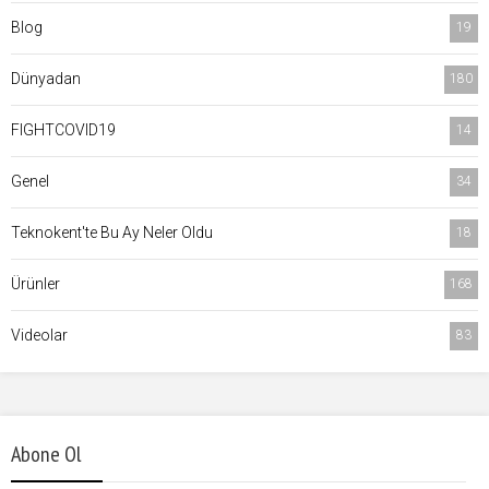
Blog
19
Dünyadan
180
FIGHTCOVID19
14
Genel
34
Teknokent'te Bu Ay Neler Oldu
18
Ürünler
168
Videolar
83
Abone Ol