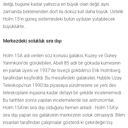
deliği, bugüne kadar yalnızca en büyük olan değil, aynı
zamanda beklenenden dört ila dokuz kat daha büyük. Üstelik
Holm 15’in güneş sistemindeki bütün uyduları yutabilecek
büyüklükte…
Merkezdeki solukluk sıra dışı
Holm 15A adı verilen söz konusu galaksi, Kuzey ve Güney
Yarımküre’de görülebilen, Abell 85 adlı bir gökada kümesinin
en parlak üyesi ve 1937’de İsveçli gökbilimci Erik Holmberg
tarafından keşfedildi. Bu mesafedeki galaksiler, Hubble Uzay
Teleskopu’nun 1990’da piyasaya sürülmesine ve yeni dev
teleskopların inşasına kadar detaylı bir şekilde incelenemedi.
Bu tarihten sonra yapılan incelemelerde ise astronomlar,
Holm 15A’nın sıra dışı olduğunu hemen anladı. Holm 15A’yı
sıra dışı yapan ise galaksinin merkezinin soluk olmasıydı. Bilim
insanları tarafından çalışmalar gösterdi ki çekirdeğin loş