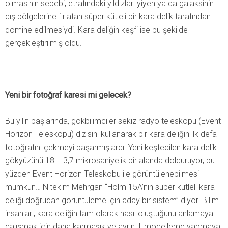
olmasının sebebi, etrafındaki yıldızları yiyen ya da galaksinin
dış bölgelerine fırlatan süper kütleli bir kara delik tarafından
domine edilmesiydi. Kara deliğin keşfi ise bu şekilde
gerçekleştirilmiş oldu.
Yeni bir fotoğraf karesi mi gelecek?
Bu yılın başlarında, gökbilimciler sekiz radyo teleskopu (Event
Horizon Teleskopu) dizisini kullanarak bir kara deliğin ilk defa
fotoğrafını çekmeyi başarmışlardı. Yeni keşfedilen kara delik
gökyüzünü 18 ± 3,7 mikrosaniyelik bir alanda dolduruyor, bu
yüzden Event Horizon Teleskobu ile görüntülenebilmesi
mümkün… Nitekim Mehrgan “Holm 15A’nın süper kütleli kara
deliği doğrudan görüntüleme için aday bir sistem” diyor. Bilim
insanları, kara deliğin tam olarak nasıl oluştuğunu anlamaya
çalışmak için daha karmaşık ve ayrıntılı modelleme yapmaya