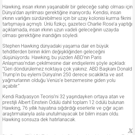
Hawking, insan ırkının yaşanabilir bir geleceğe sahip olması için
Dünya’dan ayrılması gerektiğine inanıyordu. Kendisi, insan
ırkının varlığını sürdürebilmesi için bir uzay kolonisi kurma fikrini
tartışmaya açmıştı. Ünlü fizikçi, gazeteci Charlie Rose’a yaptığı
açıklamada, insan ırkının uzun vadeli geleceğinin uzayda
olması gerektiğine inandığını söyledi.
Stephen Hawking dünyadaki yaşama dair en büyük
tehditlerden birinin iklim değişikliğinden geleceğini
düşünüyordu. Hawking, bu yüzden ABD’nin Paris
Anlaşması’ndan çekilmesine dair endişelerini şöyle açıkladı:
“Geri döndürülemez noktaya çok yakınız. ABD Başkanı Donald
Trump’ın bu eylemi Dünya’nın 250 derece sıcaklıkta ve asit
yağmurlarının olduğu Venüs’e benzemesine giden yolu
açabilir.”
Kendi Radyasyon Teorisi’ni 32 yaşındayken ortaya atan ve
prestijli Albert Einstein Ödülü dahil toplam 12 ödülü bulunan
Hawking, 76 yıllık hayatına sığdırdığı eserlerle ve çığır açan
araştırmalarıyla asla unutulmayacak bir bilim insanı oldu.
Hawking sonsuza dek hatırlanacak.