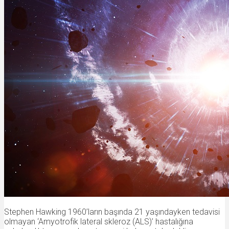
Stephen Hawking 1960’ların başında 21 yaşındayken tedavisi
olmayan ‘Amyotrofik lateral skleroz (ALS)’ hastalığına