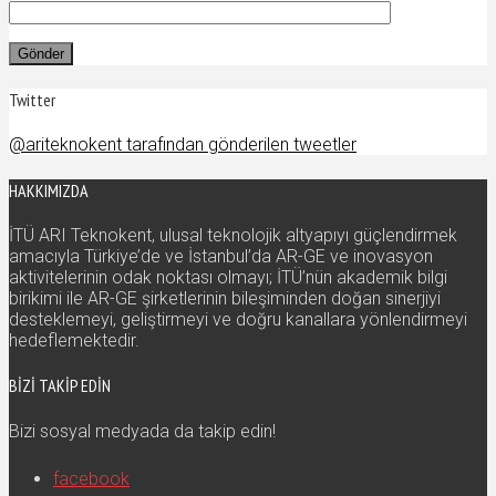
Twitter
@ariteknokent tarafından gönderilen tweetler
HAKKIMIZDA
İTÜ ARI Teknokent, ulusal teknolojik altyapıyı güçlendirmek
amacıyla Türkiye’de ve İstanbul’da AR-GE ve inovasyon
aktivitelerinin odak noktası olmayı; İTÜ’nün akademik bilgi
birikimi ile AR-GE şirketlerinin bileşiminden doğan sinerjiyi
desteklemeyi, geliştirmeyi ve doğru kanallara yönlendirmeyi
hedeflemektedir.
BIZI TAKIP EDIN
Bizi sosyal medyada da takip edin!
facebook