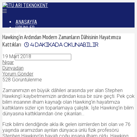
ANASAYFA
ÜRÜNLER
BAŞARILAR
Hawking’in Ardından Modern Zamanların Dâhisinin Hayatımıza
DÜNYADAN
Kattıkları
4
dakikada okunabilir
İLETIŞIM
19 Mart 2018
Nigar
Dünyadan
Yorum Gönder
528 Görüntülenme
Zamanımızın en büyük dâhileri arasında yer alan Stephen
Hawking’i kaybetmemizin ardından kısa bir süre geçti. Pek çok
bilim insanının ilham kaynağı olan Hawking’in hayatımıza
kattıklarını sizler için toparlamaya çalıştık. İşte Hawking’in bilim
dünyasına kattıklarından öne çıkanları…
Fizik bilimi dendiğinde akla ilk gelen isimlerden biri olan ve 76
yaşında aramızdan ayrılan dünyaca ünlü fizik profesörü
Stephen Hawking’in hayatı çoğu insana ilham oldu. Hawking