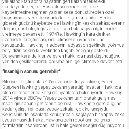
yakalandıktan sonra hayatının geri kalanını tekerlekli
sandalyede geçirdi. Hastalık sürecinde sesini de
kaybetmesine rağmen yazıları sese dönüştürebilen özel
bilgisayarı sayesinde insanlarla iletişim kurabildi. Bedeni
giderek gücünü kaybetse de Hawking’in keskin zekâsı; evrenin
doğası, nasıl oluştuğu ve nasıl son bulacağıyla ilgili teoriler
üretmeye devam etti. 1974’te, Hawking’in kara delikler
üzerindeki araştırması, onu bilimsel dünyada bir üne
kavuşturdu. Hawking, maddenin radyasyon şeklinde, çökmüş
bir yıldızın çekim kuvvetinden kaçabileceğini gösterdi.
Dünyanın kara delikler ve evren hakkında nasıl düşündüğünü
yeniden şekillendirerek çalışmalarını geliştirmeye devam etti.
“İnsanlığın sonunu getirebilir”
Bilimsel araştırmaları 40’ın üzerinde dünya diline çevrilen
Stephen Hawking yapay zekanın yarattığı fırsatların farkında
olsa da tehditlerine karşı da uyarılarda bulunuyordu. Hawking
2014 yılında BBC’ye “Yapay zekanın tam olarak gelişmesi
insanlığın sonunu getirebilir” demişti. Hawking’e göre bugüne
kadar geliştirilen basit yapay zekalar çok kullanışlıydı.
Kendisinin de insanlarla konuşmasını sağlayan bir yapay zeka
uygulamasıydı. Fakat Hawking zeki robotların gelişmiş
formlarının insanlardan üstün hale gelebileceğini düşünüyordu.