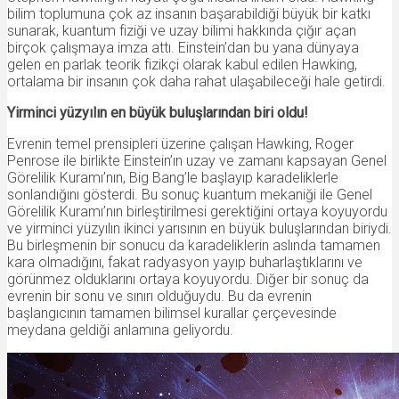
bilim toplumuna çok az insanın başarabildiği büyük bir katkı
sunarak, kuantum fiziği ve uzay bilimi hakkında çığır açan
birçok çalışmaya imza attı. Einstein’dan bu yana dünyaya
gelen en parlak teorik fizikçi olarak kabul edilen Hawking,
ortalama bir insanın çok daha rahat ulaşabileceği hale getirdi.
Yirminci yüzyılın en büyük buluşlarından biri oldu!
Evrenin temel prensipleri üzerine çalışan Hawking, Roger
Penrose ile birlikte Einstein’ın uzay ve zamanı kapsayan Genel
Görelilik Kuramı’nın, Big Bang’le başlayıp karadeliklerle
sonlandığını gösterdi. Bu sonuç kuantum mekaniği ile Genel
Görelilik Kuramı’nın birleştirilmesi gerektiğini ortaya koyuyordu
ve yirminci yüzyılın ikinci yarısının en büyük buluşlarından biriydi.
Bu birleşmenin bir sonucu da karadeliklerin aslında tamamen
kara olmadığını, fakat radyasyon yayıp buharlaştıklarını ve
görünmez olduklarını ortaya koyuyordu. Diğer bir sonuç da
evrenin bir sonu ve sınırı olduğuydu. Bu da evrenin
başlangıcının tamamen bilimsel kurallar çerçevesinde
meydana geldiği anlamına geliyordu.