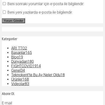
Beni sonraki yorumlar için e-posta ile bilgilendir.
Beni yeni yazılarda e-posta ile bilgilendir.
Kategoriler
ARI TTO
2
Başarılar
165
Blog
19
Dünyadan
180
FIGHTCOVID19
14
Genel
34
Teknokent'te Bu Ay Neler Oldu
18
Ürünler
168
Videolar
83
Abone Ol
E-mail