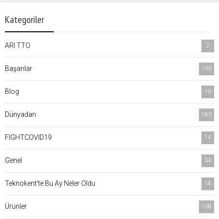
Kategoriler
ARI TTO
2
Başarılar
165
Blog
19
Dünyadan
180
FIGHTCOVID19
14
Genel
34
Teknokent'te Bu Ay Neler Oldu
18
Ürünler
168